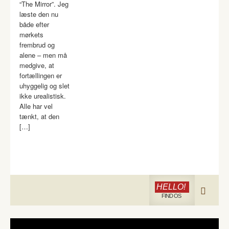
“The Mirror”. Jeg
læste den nu
både efter
mørkets
frembrud og
alene – men må
medgive, at
fortællingen er
uhyggelig og slet
ikke urealistisk.
Alle har vel
tænkt, at den
[…]
HELLO!
FIND OS