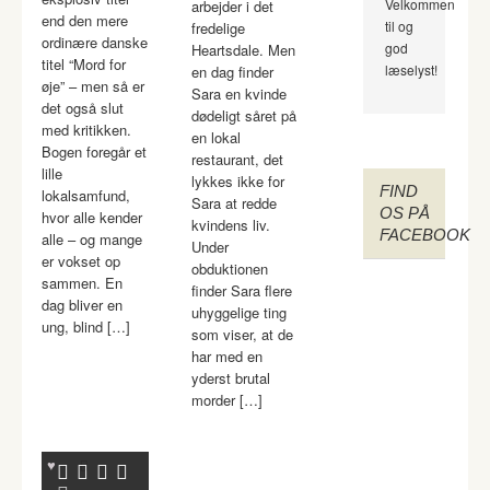
Velkommen
arbejder i det
end den mere
til og
fredelige
ordinære danske
god
Heartsdale. Men
titel “Mord for
læselyst!
en dag finder
øje” – men så er
Sara en kvinde
det også slut
dødeligt såret på
med kritikken.
en lokal
Bogen foregår et
restaurant, det
lille
lykkes ikke for
FIND
lokalsamfund,
Sara at redde
OS PÅ
hvor alle kender
kvindens liv.
FACEBOOK
alle – og mange
Under
er vokset op
obduktionen
sammen. En
finder Sara flere
dag bliver en
uhyggelige ting
ung, blind […]
som viser, at de
har med en
yderst brutal
morder […]