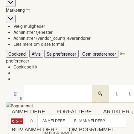
Statistikker
Marketing
Marketing
Vælg muligheder
Administrer tjenester
Administrer {vendor_count} leverandører
Læs mere om disse formål
Se
Godkend
Afvis
Se præferencer
Gem præferencer
præferencer
Cookiepolitik
2
ANMELDERE
FORFATTERE
ARTIKLER
ANMELDERE
BLIV ANMELDER?
KIG
BLIV ANMELDER?
OM BOGRUMMET
OM BOGRUMMET