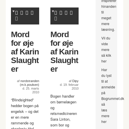
inspirerer
hinanden
til
meget
mere
læsning.
Mord
Mord
Vil du
for øje
for øje
vide
mere
af Karin
af Karin
så klik
Slaught
Slaught
her
er
er
Har
du lyst
til at
af
nordstranden
af
Dipy
(m.k.poulsen)
d. 19. februar
anmelde
d. 25. marts
2010
på
2010
Bogen handler
Bogrummet.dk
“Blindsighted”
om børnelægen
så
hedder bogen på
og
læs
engelsk – og det
retsmedicineren
mere
er en mere
Sara Linton,
her
rammende og
som bor og
eksplosiv titel