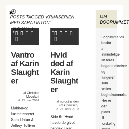
OM
POSTS TAGGED ‘KRIMISERIEN
BOGRUMMET
MED SARA LINTON’
-
NYESTE
Bogrummet.dk
består
af
Vantro
Hvid
almindelige
læseres
af Karin
død af
boganmeldelser
Slaught
Karin
og
fungerer
er
Slaught
som
er
fælles
af
Christian
boghukommelse.
Møgeltoft
Her er
d. 13. juni 2014
af
nordstranden
(m.k.poulsen)
der
Makker-og
d. 24. april 2010
plads
kæresteparret
Side 5: “Hvad
til
Sara Linton &
havde de givet
forskellig
Jeffrey Tolliver
hende? Hvad
smag