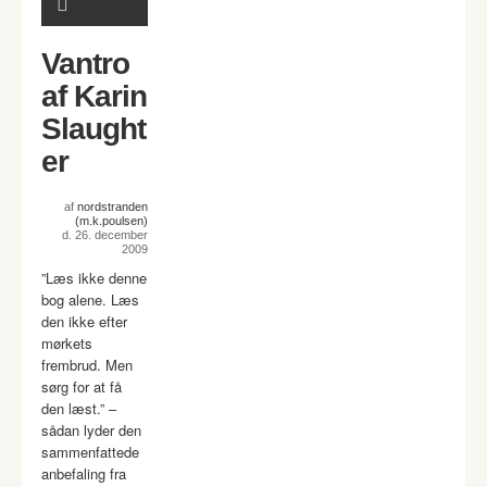
Vantro
af Karin
Slaught
er
af
nordstranden
(m.k.poulsen)
d. 26. december
2009
”Læs ikke denne
bog alene. Læs
den ikke efter
mørkets
frembrud. Men
sørg for at få
den læst.” –
sådan lyder den
sammenfattede
anbefaling fra