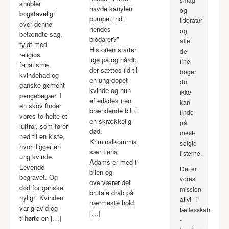
snubler
havde kanylen
og
bogstaveligt
pumpet ind i
litteratur
over denne
hendes
og
betændte sag,
blodårer?”
alle
fyldt med
Historien starter
de
religiøs
lige på og hårdt:
fine
fanatisme,
der sættes ild til
bøger
kvindehad og
en ung dopet
du
ganske gement
kvinde og hun
ikke
pengebegær. I
efterlades i en
kan
en skov finder
brændende bil til
finde
vores to helte et
en skrækkelig
på
luftrør, som fører
død.
mest-
ned til en kiste,
Kriminalkommis
solgte
hvori ligger en
sær Lena
listerne.
ung kvinde.
Adams er med i
Levende
Det er
bilen og
begravet. Og
vores
overværer det
død for ganske
mission
brutale drab på
nyligt. Kvinden
at vi - i
nærmeste hold
var gravid og
fællesskab
[…]
tilhørte en […]
-