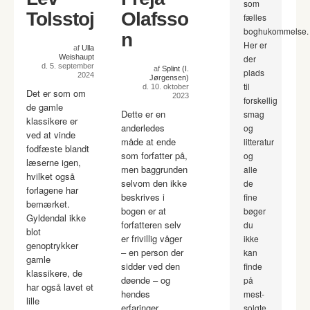
som
Tolsstoj
Olafsso
fælles
boghukommelse.
n
Her er
af
Ulla
Weishaupt
der
d. 5. september
af
Splint (I.
plads
2024
Jørgensen)
til
d. 10. oktober
Det er som om
2023
forskellig
de gamle
Dette er en
smag
klassikere er
anderledes
og
ved at vinde
måde at ende
litteratur
fodfæste blandt
som forfatter på,
og
læserne igen,
men baggrunden
alle
hvilket også
selvom den ikke
de
forlagene har
beskrives i
fine
bemærket.
bogen er at
bøger
Gyldendal ikke
forfatteren selv
du
blot
er frivillig våger
ikke
genoptrykker
– en person der
kan
gamle
sidder ved den
finde
klassikere, de
døende – og
på
har også lavet et
hendes
mest-
lille
erfaringer,
solgte