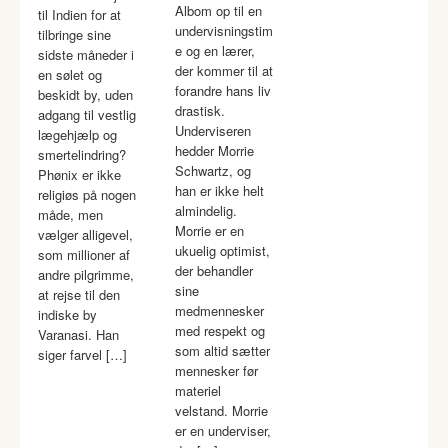
Albom op til en
til Indien for at
undervisningstim
tilbringe sine
e og en lærer,
sidste måneder i
der kommer til at
en sølet og
forandre hans liv
beskidt by, uden
drastisk.
adgang til vestlig
Underviseren
lægehjælp og
hedder Morrie
smertelindring?
Schwartz, og
Phønix er ikke
han er ikke helt
religiøs på nogen
almindelig.
måde, men
Morrie er en
vælger alligevel,
ukuelig optimist,
som millioner af
der behandler
andre pilgrimme,
sine
at rejse til den
medmennesker
indiske by
med respekt og
Varanasi. Han
som altid sætter
siger farvel […]
mennesker før
materiel
velstand. Morrie
er en underviser,