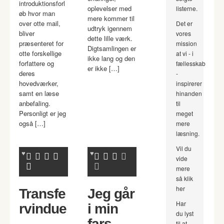
introduktionsforl
oplevelser med
listerne.
øb hvor man
mere kommer til
over otte mail,
Det er
udtryk igennem
bliver
vores
dette lille værk.
præsenteret for
mission
Digtsamlingen er
otte forskellige
at vi - i
ikke lang og den
forfattere og
fællesskab
er ikke […]
deres
-
hovedværker,
inspirerer
samt en læse
hinanden
anbefaling.
til
Personligt er jeg
meget
også […]
mere
læsning.
Vil du
vide
mere
så klik
her
Transfe
Jeg går
Har
rvindue
i min
du lyst
.
fars
til at