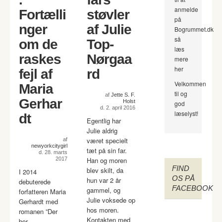
anmelde
Fortælli
støvler
på
nger
af Julie
Bogrummet.dk
så
om de
Top-
læs
raskes
Nørgaa
mere
her
fejl af
rd
Velkommen
Maria
til og
af
Jette S. F.
Gerhar
Holst
god
d. 2. april 2016
læselyst!
dt
Egentlig har
Julie aldrig
været specielt
af
newyorkcitygirl
tæt på sin far.
d. 28. marts
2017
Han og moren
FIND
blev skilt, da
I 2014
OS PÅ
hun var 2 år
debuterede
FACEBOOK
gammel, og
forfatteren Maria
Julie voksede op
Gerhardt med
hos moren.
romanen ”Der
Kontakten med
bor