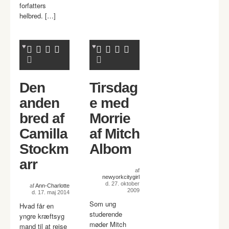
forfatters
helbred. […]
Den
Tirsdag
anden
e med
bred af
Morrie
Camilla
af Mitch
Stockm
Albom
arr
af
newyorkcitygirl
d. 27. oktober
af
Ann-Charlotte
2009
d. 17. maj 2014
Som ung
Hvad får en
studerende
yngre kræftsyg
møder Mitch
mand til at rejse