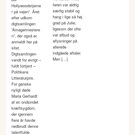
faren var aldrig
Hollywoodstjerne
særlig stabil og
r på vejen”. Året
hang i lige så høj
efter udkom
grad på Julie,
digtsamlingen
ligesom der ofte
”Amagermestere
var afbud og
n”, der også er
aflysninger på
anmeldt her på
allerede
sitet.
indgåede aftaler.
Digtsamlingen
Men […]
vandt for øvrigt –
fuldt fortjent –
Politikens
Litteraturpris.
For ganske
nyligt døde
Maria Gerhardt
af en ondsindet
kræftsygdom,
der igennem
flere år havde
nedbrudt denne
talentfulde