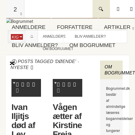
2
ANMELDERE
FORFATTERE
ARTIKLER
ANMELDERE
BLIV ANMELDER?
KIG
BLIV ANMELDER?
OM BOGRUMMET
OM BOGRUMMET
-
POSTS TAGGED ‘DØENDE’
OM
NYESTE
BOGRUMMET
Bogrummet.dk
består
af
Ivan
Vågen
almindelige
læseres
Iljitjs
ætter af
boganmeldelser
død af
Kirstine
og
fungerer
Lev
Freja