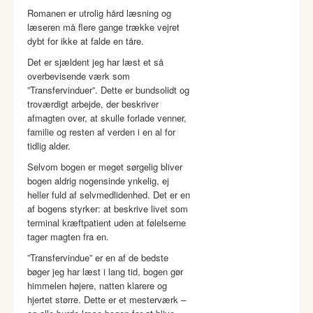
Romanen er utrolig hård læsning og
læseren må flere gange trække vejret
dybt for ikke at falde en tåre.
Det er sjældent jeg har læst et så
overbevisende værk som
”Transfervinduer”. Dette er bundsolidt og
troværdigt arbejde, der beskriver
afmagten over, at skulle forlade venner,
familie og resten af verden i en al for
tidlig alder.
Selvom bogen er meget sørgelig bliver
bogen aldrig nogensinde ynkelig, ej
heller fuld af selvmedlidenhed. Det er en
af bogens styrker: at beskrive livet som
terminal kræftpatient uden at følelserne
tager magten fra en.
”Transfervindue” er en af de bedste
bøger jeg har læst i lang tid, bogen gør
himmelen højere, natten klarere og
hjertet større. Dette er et mesterværk –