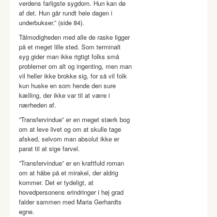
verdens farligste sygdom. Hun kan dø
af det. Hun går rundt hele dagen i
underbukser.” (side 84).
Tålmodigheden med alle de raske ligger
på et meget lille sted. Som terminalt
syg gider man ikke rigtigt folks små
problemer om alt og ingenting, men man
vil heller ikke brokke sig, for så vil folk
kun huske en som hende den sure
kælling, der ikke var til at være i
nærheden af.
”Transfervindue” er en meget stærk bog
om at leve livet og om at skulle tage
afsked, selvom man absolut ikke er
parat til at sige farvel.
”Transfervindue” er en kraftfuld roman
om at håbe på et mirakel, der aldrig
kommer. Det er tydeligt, at
hovedpersonens erindringer i høj grad
falder sammen med Maria Gerhardts
egne.