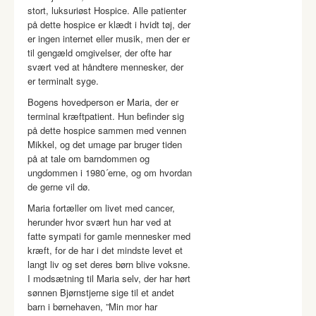
stort, luksuriøst Hospice. Alle patienter
på dette hospice er klædt i hvidt tøj, der
er ingen internet eller musik, men der er
til gengæld omgivelser, der ofte har
svært ved at håndtere mennesker, der
er terminalt syge.
Bogens hovedperson er Maria, der er
terminal kræftpatient. Hun befinder sig
på dette hospice sammen med vennen
Mikkel, og det umage par bruger tiden
på at tale om barndommen og
ungdommen i 1980´erne, og om hvordan
de gerne vil dø.
Maria fortæller om livet med cancer,
herunder hvor svært hun har ved at
fatte sympati for gamle mennesker med
kræft, for de har i det mindste levet et
langt liv og set deres børn blive voksne.
I modsætning til Maria selv, der har hørt
sønnen Bjørnstjerne sige til et andet
barn i børnehaven, ”Min mor har