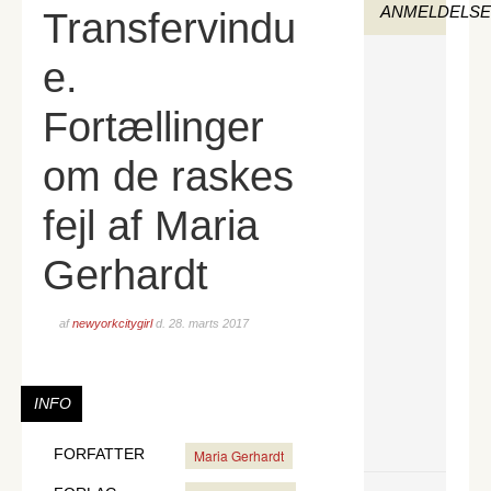
ANMELDELS
Transfervindu
e.
Fortællinger
om de raskes
fejl af Maria
Gerhardt
af
newyorkcitygirl
d.
28. marts 2017
INFO
FORFATTER
Maria Gerhardt