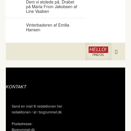
Dem vi stolede på. Drabet
på Maria From Jakobsen af
Line Vaaben
Vinterbaderen af Emilia
Hansen
HELLO!
FIND OS
KONTAKT
Send en mail til redaktionen her
redaktionen / at / bogrummet.dk
Postadresse:
Bogrummet.dk