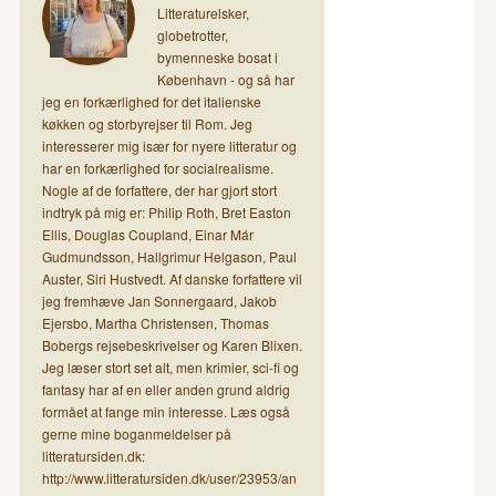
Litteraturelsker,
globetrotter,
bymenneske bosat i
København - og så har
jeg en forkærlighed for det italienske
køkken og storbyrejser til Rom. Jeg
interesserer mig især for nyere litteratur og
har en forkærlighed for socialrealisme.
Nogle af de forfattere, der har gjort stort
indtryk på mig er: Philip Roth, Bret Easton
Ellis, Douglas Coupland, Einar Már
Gudmundsson, Hallgrimur Helgason, Paul
Auster, Siri Hustvedt. Af danske forfattere vil
jeg fremhæve Jan Sonnergaard, Jakob
Ejersbo, Martha Christensen, Thomas
Bobergs rejsebeskrivelser og Karen Blixen.
Jeg læser stort set alt, men krimier, sci-fi og
fantasy har af en eller anden grund aldrig
formået at fange min interesse. Læs også
gerne mine boganmeldelser på
litteratursiden.dk:
http://www.litteratursiden.dk/user/23953/an