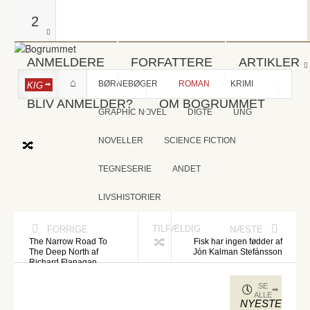
2
ANMELDERE
FORFATTERE
ARTIKLER
BØRNEBØGER
ROMAN
KRIMI
KIG
BLIV ANMELDER?
OM BOGRUMMET
GRAPHIC NOVEL
DIGTE
UNG
NOVELLER
SCIENCE FICTION
TEGNESERIE
ANDET
LIVSHISTORIER
TILFÆLDIG
FORRIGE
NÆSTE
The Narrow Road To
Fisk har ingen fødder af
The Deep North af
Jón Kalman Stefánsson
Richard Flanagan
SE
ALLE
NYESTE