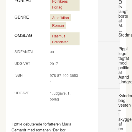
FORLAG
Politikens
Et
liv
Forlag
langt
borte
GENRE
Autofiktion
af
M.
Roman
L.
Stedm
OMSLAG
Rasmus
Brøndsted
Pippi
90
SIDEANTAL
leger
tagfat
med
2017
UDGIVET
politiet
af
978-87-400-3653-
ISBN
Astrid
4
Lindgr
1. udgave, 1.
UDGAVE
Kvinde
oplag
bag
vesten
–
i
skygge
af
I 2014 debuterede forfatteren Maria
en
Gerhardt med romanen ”Der bor