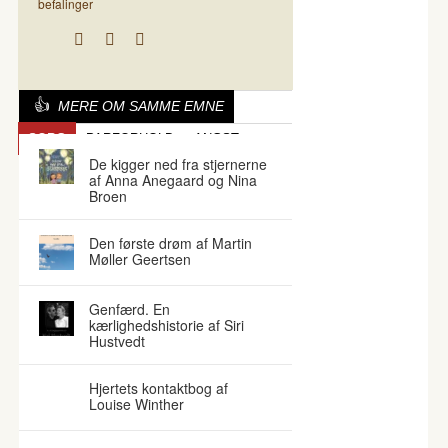
befalinger
MERE OM SAMME EMNE
SORG
PARFORHOLD
ANGST
De kigger ned fra stjernerne
af Anna Anegaard og Nina
Broen
Den første drøm af Martin
Møller Geertsen
Genfærd. En
kærlighedshistorie af Siri
Hustvedt
Hjertets kontaktbog af
Louise Winther