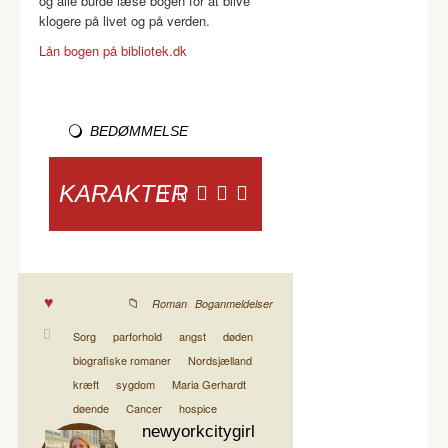
og alle burde læse bogen for at blive
klogere på livet og på verden.
Lån bogen på bibliotek.dk
BEDØMMELSE
KARAKTER
,
Roman
Boganmeldelser
Sorg
parforhold
angst
døden
biografiske romaner
Nordsjælland
kræft
sygdom
Maria Gerhardt
døende
Cancer
hospice
newyorkcitygirl