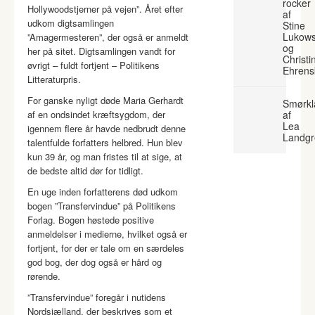
rocker
Hollywoodstjerner på vejen”. Året efter
af
udkom digtsamlingen
Stine
Lukows
”Amagermesteren”, der også er anmeldt
og
her på sitet. Digtsamlingen vandt for
Christi
øvrigt – fuldt fortjent – Politikens
Ehrens
Litteraturpris.
For ganske nyligt døde Maria Gerhardt
Smørkl
af en ondsindet kræftsygdom, der
af
Lea
igennem flere år havde nedbrudt denne
Landgr
talentfulde forfatters helbred. Hun blev
kun 39 år, og man fristes til at sige, at
de bedste altid dør for tidligt.
En uge inden forfatterens død udkom
bogen ”Transfervindue” på Politikens
Forlag. Bogen høstede positive
anmeldelser i medierne, hvilket også er
fortjent, for der er tale om en særdeles
god bog, der dog også er hård og
rørende.
”Transfervindue” foregår i nutidens
Nordsjælland, der beskrives som et