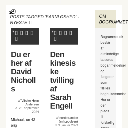
OM
-
POSTS TAGGED ‘BARNLØSHED’
BOGRUMMET
NYESTE
Bogrummet.dk
består
af
Du er
Den
almindelige
læseres
her af
kinesis
boganmeldelser
David
ke
og
fungerer
Nicholl
tvilling
som
s
af
fælles
boghukommelse.
Sarah
Her er
af
Vibeke Holm
Engell
Andersen
der
d. 23. september
plads
2024
til
af
nordstranden
Michael, en 42-
(m.k.poulsen)
forskellig
årig
d. 9. januar 2023
smag