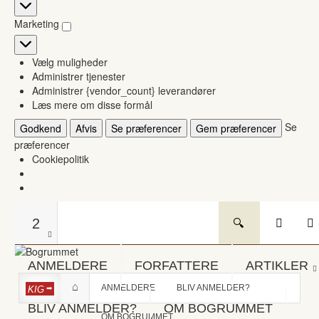
Statistikker
Marketing
Marketing
Vælg muligheder
Administrer tjenester
Administrer {vendor_count} leverandører
Læs mere om disse formål
Se
Godkend
Afvis
Se præferencer
Gem præferencer
præferencer
Cookiepolitik
2
ANMELDERE
FORFATTERE
ARTIKLER
ANMELDERE
BLIV ANMELDER?
KIG
BLIV ANMELDER?
OM BOGRUMMET
OM BOGRUMMET