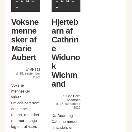
Voksne
Hjerteb
menne
arn af
sker af
Cathrin
Marie
e
Aubert
Widuno
k
af
MHS93
Wichm
d. 18. september
2022
and
Voksne
mennesker
virker
af
Line Holm
Andersen
umiddelbart som
d. 16. september
en simpel
2022
roman, men den
Da Adam og
rummer mange
Cathrine møder
lag om at være
hinanden, er