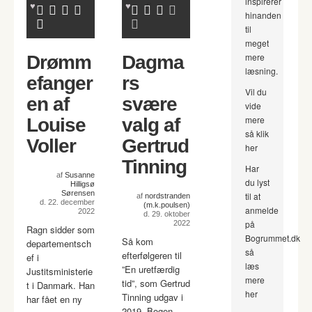
inspirerer
hinanden
til
meget
mere
Drømm
Dagma
læsning.
efanger
rs
Vil du
en af
svære
vide
mere
Louise
valg af
så klik
Voller
Gertrud
her
Tinning
Har
af
Susanne
du lyst
Hilligsø
Sørensen
til at
af
nordstranden
d. 22. december
(m.k.poulsen)
anmelde
2022
d. 29. oktober
på
2022
Ragn sidder som
Bogrummet.dk
Så kom
departementsch
så
efterfølgeren til
ef i
læs
”En uretfærdig
Justitsministerie
mere
tid”, som Gertrud
t i Danmark. Han
her
Tinning udgav i
har fået en ny
2019. Bogen