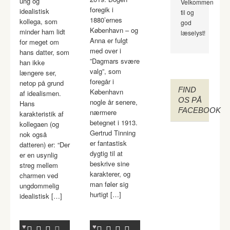
ung og
Velkommen
foregik i
idealistisk
til og
1880’ernes
kollega, som
god
København – og
minder ham lidt
læselyst!
Anna er fulgt
for meget om
med over i
hans datter, som
”Dagmars svære
han ikke
valg”, som
længere ser,
foregår i
netop på grund
FIND
København
af idealismen.
OS PÅ
nogle år senere,
Hans
FACEBOOK
nærmere
karakteristik af
betegnet i 1913.
kollegaen (og
Gertrud Tinning
nok også
er fantastisk
datteren) er: “Der
dygtig til at
er en usynlig
beskrive sine
streg mellem
karakterer, og
charmen ved
man føler sig
ungdommelig
hurtigt […]
idealistisk […]