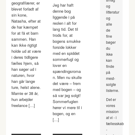
geografilærer, er
Jeg har haft
og
blevet forladt af
denne bog
litteratur
sin kone,
liggende i på
og
Natasha, efter at
reolen i alt for
alle
de har kæmpet
lang tid. Det til
de
for at få et barn
trods for, at
fine
sammen. Han
bogens smukke
bøger
kan ikke rigtigt
forside lokker
du
holde ud at være
med en spiddet
ikke
i deres tidligere
sommerfugl og
kan
fælles hjem, så
lover en
finde
han søger ud i
spændingsroma
på
naturen, hvor
n. Men nu skulle
mest-
han går lange
det være – frem
solgte
ture, helst alene.
med bogen – og
listerne.
Marnie er 38 år,
så var jeg solgt!
hun arbejder
Det er
Sommerfuglen
freelance […]
vores
hører vi mere til i
mission
bogen, og en
at vi - i
[…]
fællesskab
-