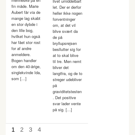
menneske på en
livet umiddelbart
fin måde. Marie
let. Der er derfor
Aubert får via de
heller ikke nogen
mange lag skabt
forventninger
en stor dybde i
om, at det vil
den lille bog,
blive svært da
hvilket hun også
de på
har fået stor rost
bryllupsrejsen
for af andre
besllutter sig for
anmeldere.
at to skal blive
Bogen handler
til tre. Men nemt
om den 40-årige,
bliver det
singlekvinde Ida,
langtfra, og de to
som […]
streger udebliver
på
graviditetstesten
. Det positive
svar lader vente
på sig. […]
1
2
3
4