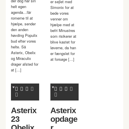
der dog har sin
er sejlet med
helt egen
Simonix for at
agenda…får
bede vores
romerne til at
venner om
hjælpe, sender
hjælpe med at
den anden
befri Minustres
høvding Populix
som risikerer at
bud efter vores
blive kastet for
helte. Så
løverne, da han
Asterix, Obelix
er fængslet for
og Miraculix
at forsøge […]
drager afsted for
at […]
Asterix
Asterix
23
opdage
Obelix
r