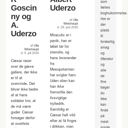
som
Goscin
Uderzo
fælles
boghukommelse.
ny og
Her er
af
Ulla
A.
Weishaupt
der
d. 29. juni 2026
plads
Uderzo
Miraculix er i
til
panik, han er
forskellig
løbet tør for
af
Ulla
smag
Weishaupt
stenolie, og
og
d. 9. juli 2026
hans leverandør
litteratur
Cæsar raser
fra
og
over de gæve
Mesopotamien
alle
gallere, der ikke
har svigter ham.
de
er til at
Uden olien kan
fine
overvinde. Det
han ikke
bøger
bliver ikke bedre
fremstille den
du
af at hans
livsvigtige
ikke
soldater tror, at
trylledrik.
kan
de må være
Samtidig er
finde
guder. Cæsar
Cæsar helt vild
på
forsøger derfor
efter at få fingre
mest-
at overliste
i drikken, men
solgte