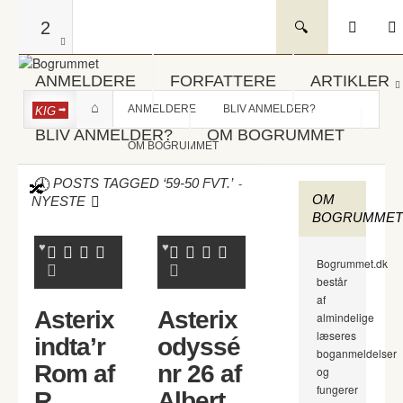
2
ANMELDERE
FORFATTERE
ARTIKLER
ANMELDERE
BLIV ANMELDER?
KIG
BLIV ANMELDER?
OM BOGRUMMET
OM BOGRUMMET
-
POSTS TAGGED ‘59-50 FVT.’
OM
NYESTE
BOGRUMMET
Bogrummet.dk
består
af
Asterix
Asterix
almindelige
læseres
indta’r
odyssé
boganmeldelser
Rom af
nr 26 af
og
fungerer
R
Albert