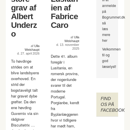
anmelde
grav af
ien af
på
Albert
Fabrice
Bogrummet.dk
så
Underz
Caro
læs
o
mere
af
Ulla
her
Weishaupt
d. 13. november
af
Ulla
Velkommen
2025
Weishaupt
d. 27. april 2026
til og
Dette 41. album
god
To høvdinge
foregår i
læselyst!
strides om at
Lusitania, en
blive landsbyens
romersk provins,
overhoved. En
der nogenlunde
strid der
svarer til det
bogstaveligt talt
moderne
har gravet dybe
Portugal.
FIND
grøfter. Da den
Porgianbe, kendt
OS PÅ
ene høvding
fra
FACEBOOK
Guvernix via sin
Byplanlæggeren
rådgiver
hvor vi tidligere
Biscuitetrix …
har mødt ham,