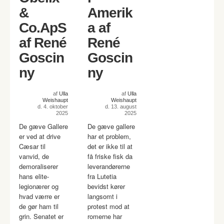
&
Amerik
Co.ApS
a af
af René
René
Goscin
Goscin
ny
ny
af
Ulla
af
Ulla
Weishaupt
Weishaupt
d. 4. oktober
d. 13. august
2025
2025
De gæve Gallere
De gæve gallere
er ved at drive
har et problem,
Cæsar til
det er ikke til at
vanvid, de
få friske fisk da
demoraliserer
leverandørerne
hans elite-
fra Lutetia
legionærer og
bevidst kører
hvad værre er
langsomt i
de gør ham til
protest mod at
grin. Senatet er
romerne har