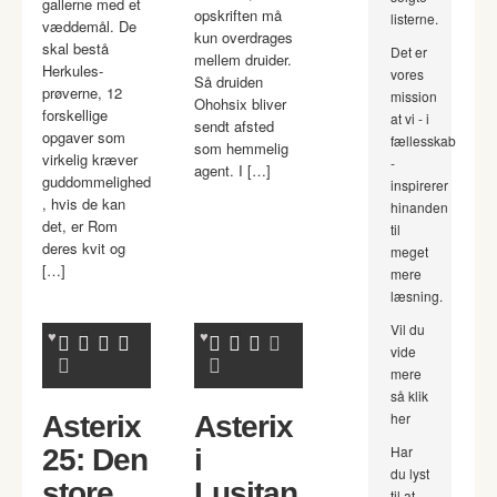
gallerne med et
opskriften må
listerne.
væddemål. De
kun overdrages
skal bestå
Det er
mellem druider.
Herkules-
vores
Så druiden
prøverne, 12
mission
Ohohsix bliver
forskellige
at vi - i
sendt afsted
opgaver som
fællesskab
som hemmelig
virkelig kræver
-
agent. I […]
guddommelighed
inspirerer
, hvis de kan
hinanden
det, er Rom
til
deres kvit og
meget
[…]
mere
læsning.
Vil du
vide
mere
så klik
her
Asterix
Asterix
Har
25: Den
i
du lyst
store
Lusitan
til at