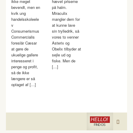
ikke meget
hævet priserne
bevendt, men en
på halm.
kvik ung
Miraculix
handelsskoleele
mangler dem for
v
at kunne lave
Consumerismus
sin trylledrik, så
Commercialis
vores to venner
foreslår Cæsar
Asterix og
at gøre de
Obelix tilbyder at
ukuelige gallere
sejle ud og
interesseret i
fiske. Men de
penge og profit,
[…]
så de ikke
længere er så
optaget af […]
HELLO!
FIND OS