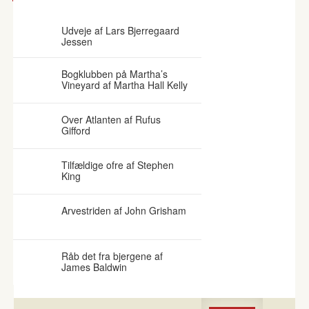
SPÆNDENDE BØGER
Udveje af Lars Bjerregaard
Jessen
Bogklubben på Martha’s
Vineyard af Martha Hall Kelly
Over Atlanten af Rufus
Gifford
Tilfældige ofre af Stephen
King
Arvestriden af John Grisham
Råb det fra bjergene af
James Baldwin