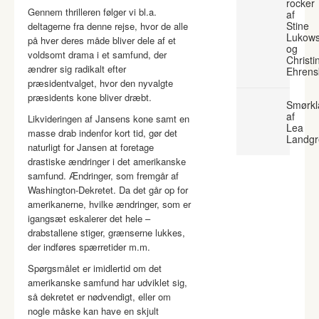
rocker
Gennem thrilleren følger vi bl.a.
af
Stine
deltagerne fra denne rejse, hvor de alle
Lukows
på hver deres måde bliver dele af et
og
voldsomt drama i et samfund, der
Christi
ændrer sig radikalt efter
Ehrens
præsidentvalget, hvor den nyvalgte
præsidents kone bliver dræbt.
Smørkl
af
Likvideringen af Jansens kone samt en
Lea
masse drab indenfor kort tid, gør det
Landgr
naturligt for Jansen at foretage
drastiske ændringer i det amerikanske
samfund. Ændringer, som fremgår af
Washington-Dekretet. Da det går op for
amerikanerne, hvilke ændringer, som er
igangsæt eskalerer det hele –
drabstallene stiger, grænserne lukkes,
der indføres spærretider m.m.
Spørgsmålet er imidlertid om det
amerikanske samfund har udviklet sig,
så dekretet er nødvendigt, eller om
nogle måske kan have en skjult