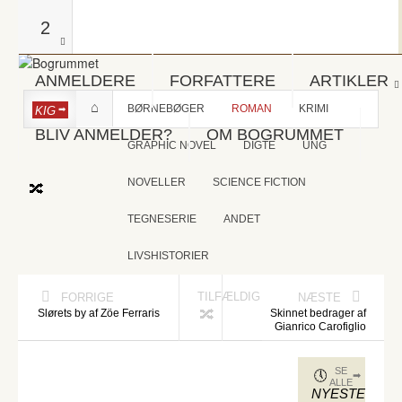
2
ANMELDERE
FORFATTERE
ARTIKLER
BØRNEBØGER
ROMAN
KRIMI
KIG
BLIV ANMELDER?
OM BOGRUMMET
GRAPHIC NOVEL
DIGTE
UNG
NOVELLER
SCIENCE FICTION
TEGNESERIE
ANDET
LIVSHISTORIER
TILFÆLDIG
FORRIGE
NÆSTE
Slørets by af Zöe Ferraris
Skinnet bedrager af
Gianrico Carofiglio
SE
ALLE
NYESTE