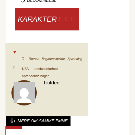
BEDØMMELSE
KARAKTER
,
,
Roman
Boganmeldelser
Spænding
USA
samfundsforhold
spændende bøger
Trolden
MERE OM SAMME EMNE
USA
SAMFUNDSFORHOLD