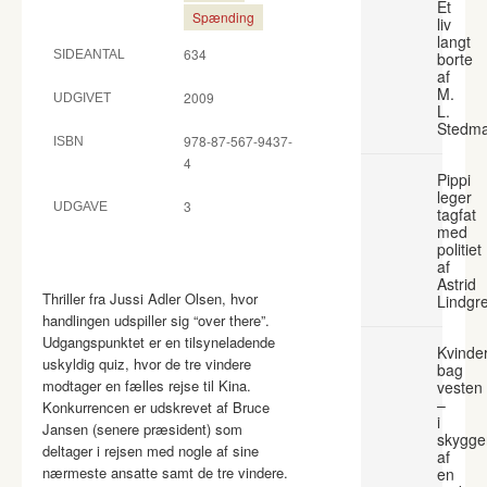
Et
Spænding
liv
langt
634
SIDEANTAL
borte
af
M.
2009
UDGIVET
L.
Stedm
978-87-567-9437-
ISBN
4
Pippi
leger
3
UDGAVE
tagfat
med
politiet
af
Astrid
Thriller fra Jussi Adler Olsen, hvor
Lindgr
handlingen udspiller sig “over there”.
Udgangspunktet er en tilsyneladende
Kvinde
uskyldig quiz, hvor de tre vindere
bag
modtager en fælles rejse til Kina.
vesten
–
Konkurrencen er udskrevet af Bruce
i
Jansen (senere præsident) som
skygge
deltager i rejsen med nogle af sine
af
nærmeste ansatte samt de tre vindere.
en