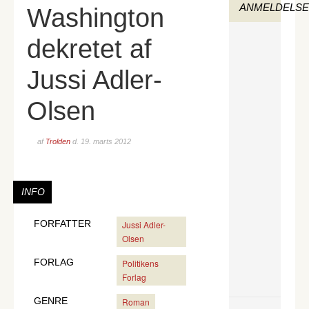
ANMELDELS
Washington
dekretet af
Jussi Adler-
Olsen
af
Trolden
d.
19. marts 2012
INFO
FORFATTER
Jussi Adler-
Olsen
FORLAG
Politikens
Forlag
GENRE
Roman