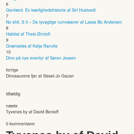
6
Genfærd. En kærlighedshistorie af Siri Hustvedt
7
No shit, S 3 – De tyvagtige rumvæsner af Lasse Bo Andersen
8
Habitat af Theis Ørntoft
9
Grænseløs af Katja Ranvits
10
Dino på nye eventyr af Søren Jessen
forrige
Dinosaurens fjer af Sissel-Jo Gazan
tilfældig
næste
Tyvenes by af David Benioff
0 kommentarer