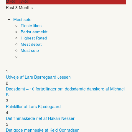
MEST LÆST
Past 3 Months
Mest sete
Fleste likes
Bedst anmeldt
Highest Rated
Mest debat
Mest sete
1
Udveje af Lars Bjerregaard Jessen
2
Dødsdømt – 10 fortællinger om dødsdømte danskere af Michael
B...
3
Painkiller af Lars Kjædegaard
4
Det finmaskede net af Håkan Nesser
5
Det gode menneske af Keld Conradsen