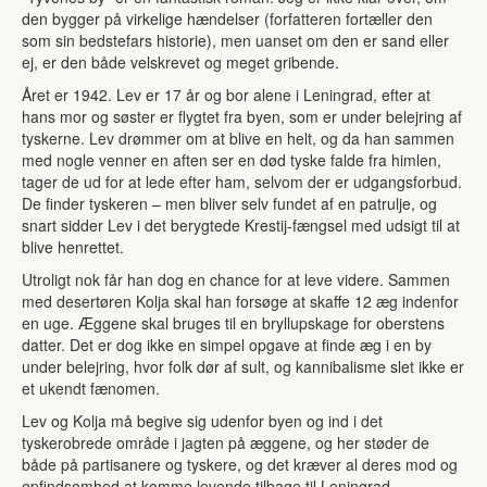
den bygger på virkelige hændelser (forfatteren fortæller den
som sin bedstefars historie), men uanset om den er sand eller
ej, er den både velskrevet og meget gribende.
Året er 1942. Lev er 17 år og bor alene i Leningrad, efter at
hans mor og søster er flygtet fra byen, som er under belejring af
tyskerne. Lev drømmer om at blive en helt, og da han sammen
med nogle venner en aften ser en død tyske falde fra himlen,
tager de ud for at lede efter ham, selvom der er udgangsforbud.
De finder tyskeren – men bliver selv fundet af en patrulje, og
snart sidder Lev i det berygtede Krestij-fængsel med udsigt til at
blive henrettet.
Utroligt nok får han dog en chance for at leve videre. Sammen
med desertøren Kolja skal han forsøge at skaffe 12 æg indenfor
en uge. Æggene skal bruges til en bryllupskage for oberstens
datter. Det er dog ikke en simpel opgave at finde æg i en by
under belejring, hvor folk dør af sult, og kannibalisme slet ikke er
et ukendt fænomen.
Lev og Kolja må begive sig udenfor byen og ind i det
tyskerobrede område i jagten på æggene, og her støder de
både på partisanere og tyskere, og det kræver al deres mod og
opfindsomhed at komme levende tilbage til Leningrad.