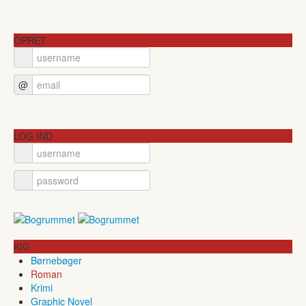
OPRET
@
LOG IND
KIG
Børnebøger
Roman
Krimi
Graphic Novel