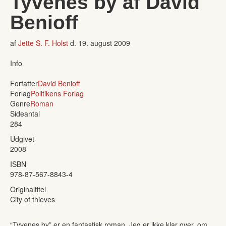
Tyvenes by af David
Benioff
af
Jette S. F. Holst
d.
19. august 2009
Info
Forfatter
David Benioff
Forlag
Politikens Forlag
Genre
Roman
Sideantal
284
Udgivet
2008
ISBN
978-87-567-8843-4
Originaltitel
City of thieves
“Tyvenes by” er en fantastisk roman. Jeg er ikke klar over, om