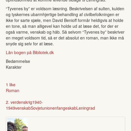
“Tyvenes by” er voldsom læsning. Beskrivelsen af sulten, kulden
og tyskernes ubarmhjertige behandling af civilbefolkningen er
ikke for sarte sjæle, men David Benioff formår heldigvis at holde
en tone, så man alligevel kan holde ud at læse det, for der er
også varme, venskab og håb. Så selvom “Tyvenes by” beskriver
en meget voldsom tid, så er det absolut en roman, man ikke må
snyde sig selv for at læse.
Lån bogen på Bibliotek.dk
Bedømmelse
Karakter
1 like
Roman
2. verdenskrig
1940-
1949
venskab
Sovjetunionen
fangeskab
Leningrad