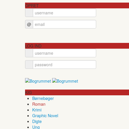
OPRET
@
LOG IND
KIG
Børnebøger
Roman
Krimi
Graphic Novel
Digte
Ung