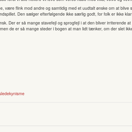
e, være flink mod andre og samtidig med et uudtalt ønske om at blive s
pillet. Den sælger efterfølgende ikke særlig godt, for folk er ikke klar ti
k. Der er så mange stavefejl og sprogfejl i at den bliver irriterende at
her, men de er så mange steder i bogen at man lidt tænker, om der slet 
vslede
kynisme