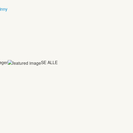
inny
bøger
SE ALLE