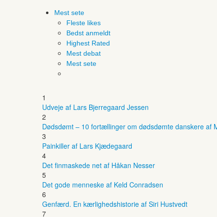
Mest sete
Fleste likes
Bedst anmeldt
Highest Rated
Mest debat
Mest sete
1
Udveje af Lars Bjerregaard Jessen
2
Dødsdømt – 10 fortællinger om dødsdømte danskere af M
3
Painkiller af Lars Kjædegaard
4
Det finmaskede net af Håkan Nesser
5
Det gode menneske af Keld Conradsen
6
Genfærd. En kærlighedshistorie af Siri Hustvedt
7