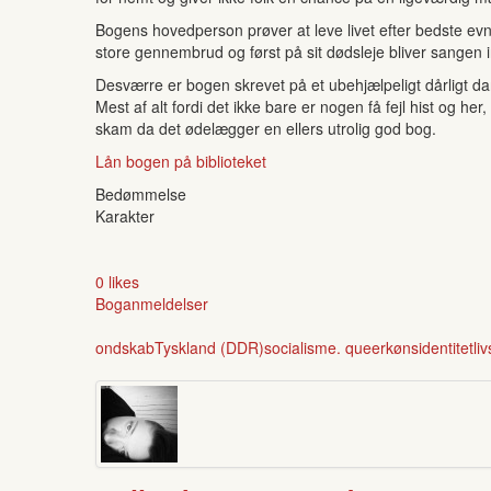
Bogens hovedperson prøver at leve livet efter bedste evn
store gennembrud og først på sit dødsleje bliver sangen inds
Desværre er bogen skrevet på et ubehjælpeligt dårligt dans
Mest af alt fordi det ikke bare er nogen få fejl hist og 
skam da det ødelægger en ellers utrolig god bog.
Lån bogen på biblioteket
Bedømmelse
Karakter
0 likes
Boganmeldelser
ondskab
Tyskland (DDR)
socialisme. queer
kønsidentitet
li