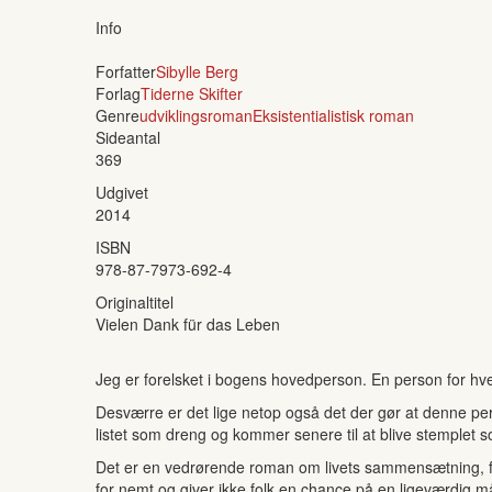
Info
Forfatter
Sibylle Berg
Forlag
Tiderne Skifter
Genre
udviklingsroman
Eksistentialistisk roman
Sideantal
369
Udgivet
2014
ISBN
978-87-7973-692-4
Originaltitel
Vielen Dank für das Leben
Jeg er forelsket i bogens hovedperson. En person for hvem
Desværre er det lige netop også det der gør at denne per
listet som dreng og kommer senere til at blive stemplet
Det er en vedrørende roman om livets sammensætning, for
for nemt og giver ikke folk en chance på en ligeværdig må