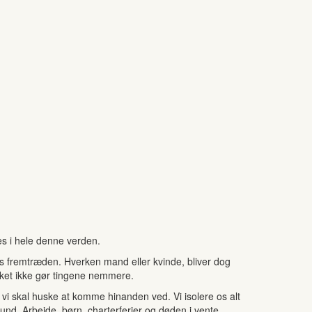
es i hele denne verden.
ns fremtræden. Hverken mand eller kvinde, bliver dog
lket ikke gør tingene nemmere.
i skal huske at komme hinanden ved. Vi isolere os alt
hund. Arbejde, børn, charterferier og døden i vente.