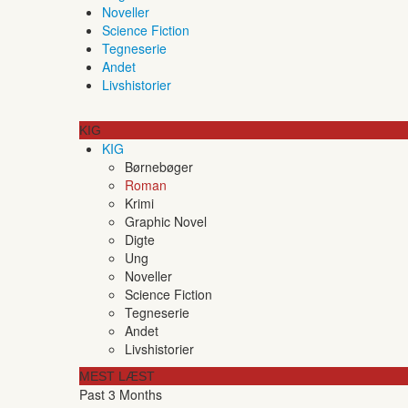
Noveller
Science Fiction
Tegneserie
Andet
Livshistorier
KIG
KIG
Børnebøger
Roman
Krimi
Graphic Novel
Digte
Ung
Noveller
Science Fiction
Tegneserie
Andet
Livshistorier
MEST LÆST
Past 3 Months