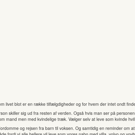
 livet blot er en række tilfælgdigheder og for hvem der intet ondt find
son skiller sig ud fra resten af verden. Også hvis man ser på persone
 som mand men med kvindelige træk. Vælger selv at leve som kvinde hvi
domme og rejsen fra barn til voksen. Og samtidig en reminder om at v
de fordi vi alle hellere vil leve som vores nabo med villa, volvo og vov