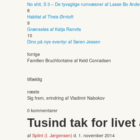
No shit, S 3 – De tyvagtige rumvæsner af Lasse Bo And
8
Habitat af Theis Ørntoft
9
Grænseløs af Katja Ranvits
10
Dino på nye eventyr af Søren Jessen
forrige
Familien Bruchfontaine af Keld Conradsen
tilfældig
næste
Sig frem, erindring af Vladimir Nabokov
0 kommentarer
Tusind tak for livet
af
Splint (I. Jørgensen)
d.
1. november 2014