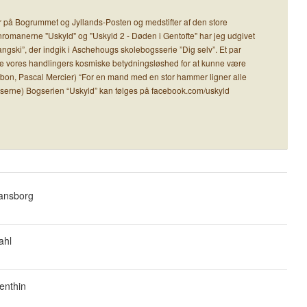
der på Bogrummet og Jyllands-Posten og medstifter af den store
ksenromanerne "Uskyld" og "Uskyld 2 - Døden i Gentofte" har jeg udgivet
ski”, der indgik i Aschehougs skolebogsserie ”Dig selv”. Et par
le vores handlingers kosmiske betydningsløshed for at kunne være
ssabon, Pascal Mercier) “For en mand med en stor hammer ligner alle
serne) Bogserien “Uskyld” kan følges på facebook.com/uskyld
ansborg
ahl
enthin