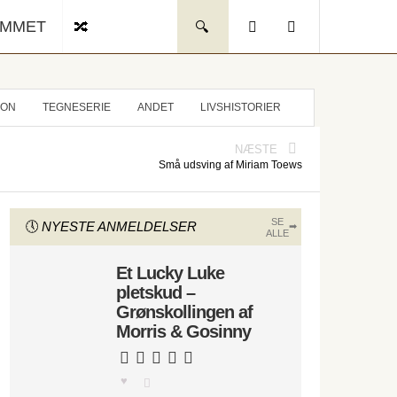
UMMET
ION
TEGNESERIE
ANDET
LIVSHISTORIER
NÆSTE
Små udsving af Miriam Toews
SE
NYESTE ANMELDELSER
ALLE
Et Lucky Luke
pletskud –
Grønskollingen af
Morris & Gosinny