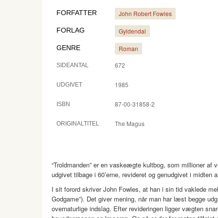
FORFATTER
John Robert Fowles
FORLAG
Gyldendal
GENRE
Roman
672
SIDEANTAL
1985
UDGIVET
87-00-31858-2
ISBN
The Magus
ORIGINALTITEL
“Troldmanden” er en vaskeægte kultbog, som millioner af 
udgivet tilbage i 60’erne, revideret og genudgivet i midten 
I sit forord skriver John Fowles, at han i sin tid vaklede m
Godgame”). Det giver mening, når man har læst begge udgav
overnaturlige indslag. Efter revideringen ligger vægten sna