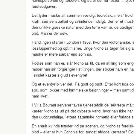
hovedpersonen og læseren. Og så er der for resten tilføjet e
førsteudgaven.
Det lyder måske alt sammen vældigt teoretisk, men “Trold
kraft, sød sensualitet og svimlende indsigt. Den er et mus
den unikke græske natur med den tørre varme, de utrolige
plet. Man er der selv.
Handlingen starter i London i 1953, hvor den victorianske, en
løssluppenhed og optimisme. Unge Nicholas tager for sig a
måske er mere sårbar end som så.
Rodløs som han er, slår Nicholas til, da en stilling som en
møder han sin forgænger i stillingen, der stikker ham en h
i sindet kaster sig ud i eventyret.
Og et eventyr bliver det. På godt og ondt. Efter kort tids 
spil, som lokker med himmelske belønninger – men samtid
ham livet.
I Villa Bourani serverer tavse tjenestefolk de lækreste må
kaster Nicholas ud på det dybeste vand, hvor han ikke har 
den uudgrundelige, lettere sataniske rigmand eller forlade s
En smuk kvinde træder ind på scenen, og Nicholas forelsker
blod – eller er hun Conchis for længst afdøde kæreste? Og