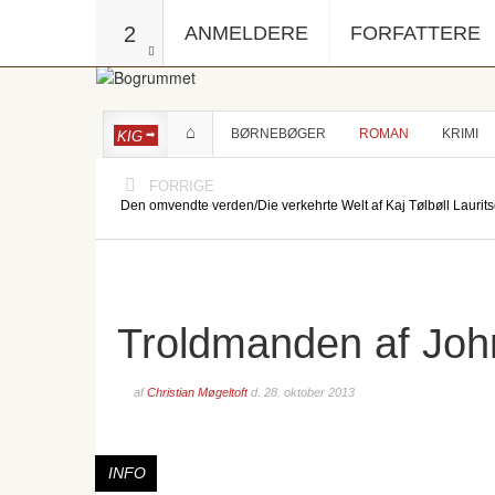
2
ANMELDERE
FORFATTERE
BØRNEBØGER
ROMAN
KRIMI
KIG
FORRIGE
Den omvendte verden/Die verkehrte Welt af Kaj Tølbøll Laurit
Troldmanden af Joh
af
Christian Møgeltoft
d.
28. oktober 2013
INFO