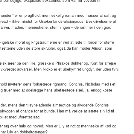
t par dejlige, eksplicitte sexscener, som var for vovede til
manden” er en pragtfuldt menneskelig roman med masser af saft og
t-read – ikke mindst for Grækenlands-aficionados. Beskrivelserne af
 farver, maden, menneskene, stemningen – de rammer i den grad
gelske moral og krigstraumerne er ved at lette til fordel for større
f retterne uden de store skrupler, også da han møder Alison, som
gelsklærer på den lille, græske ø Phraxos dukker op. Kort før afrejse
alvkvædet advarsel. Men Nicko er et ubekymret ungdyr, der uden tvivl
ophold inviterer øens forkætrede rigmand, Conchis, Nicholas med i et
ig truer med at ødelægge hans ubefæstede sjæl, ja, endog koste
ltider, mens den tilsyneladende almægtige og alvidende Conchis
skyggen af chance for at bunde. Han må vælge at sætte sin lid til
pillet med uforettet sag.
 sig over hals og hoved. Men er Lily et rigtigt menneske af kød og
 har Lily en dobbeltgænger?