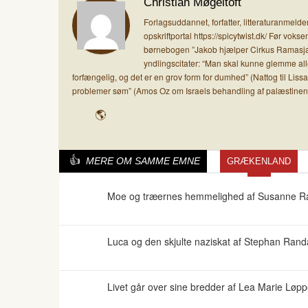
Christian Møgeltoft
Forlagsuddannet, forfatter, litteraturanmel
opskriftportal https://spicytwist.dk/ Før vo
børnebogen ”Jakob hjælper Cirkus Ramasjang
yndlingscitater: “Man skal kunne glemme al
forfængelig, og det er en grov form for dumhed” (Nattog til Li
problemer søm” (Amos Oz om Israels behandling af palæstinen
MERE OM SAMME EMNE
GRÆKENLAND
Moe og træernes hemmelighed af Susanne R
Luca og den skjulte naziskat af Stephan Rand
Livet går over sine bredder af Lea Marie Løpp