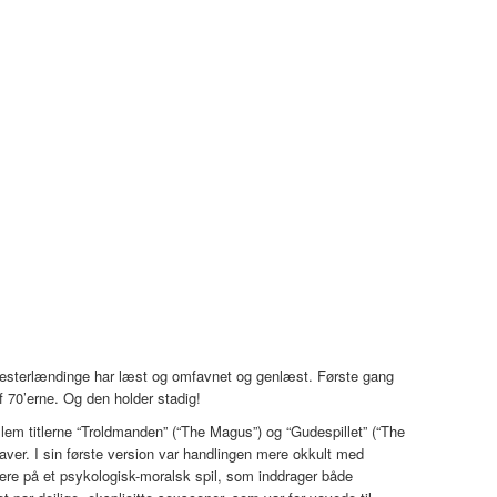
vesterlændinge har læst og omfavnet og genlæst. Første gang
af 70’erne. Og den holder stadig!
ellem titlerne “Troldmanden” (“The Magus”) og “Gudespillet” (“The
er. I sin første version var handlingen mere okkult med
rere på et psykologisk-moralsk spil, som inddrager både