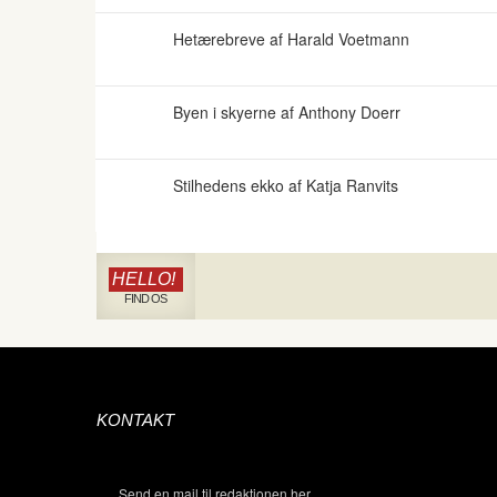
Hetærebreve af Harald Voetmann
Byen i skyerne af Anthony Doerr
Stilhedens ekko af Katja Ranvits
HELLO!
FIND OS
KONTAKT
Send en mail til redaktionen her