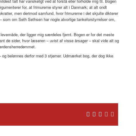
dest talt har vanskeligt ved at forstå eller forholde mig til. Bogen
menterer for, at frimurerne styrer alt i Danmark; at alt ondt
kratier, men derimod samfund, hvor frimurerne i det skjulte dikterer
– som om Seth Sethsen har nogle alvorlige tankeforstyrrelser om,
vemåde, der ligger mig særdeles fjernt. Bogen er for det meste
t de sider, hvor læseren – uvist af visse årsager – skal vide alt og
 verdensherredømmet.
– og belønnes derfor med 3 stjerner. Udmærket bog, der dog ikke