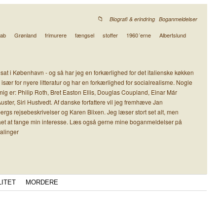
,
Biografi & erindring
Boganmeldelser
rab
Grønland
frimurere
fængsel
stoffer
1960´erne
Albertslund
osat i København - og så har jeg en forkærlighed for det italienske køkken
 især for nyere litteratur og har en forkærlighed for socialrealisme. Nogle
på mig er: Philip Roth, Bret Easton Ellis, Douglas Coupland, Einar Már
er, Siri Hustvedt. Af danske forfattere vil jeg fremhæve Jan
s rejsebeskrivelser og Karen Blixen. Jeg læser stort set alt, men
ormået at fange min interesse. Læs også gerne mine boganmeldelser på
falinger
LITET
MORDERE