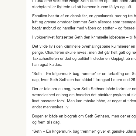
I 1960´erne voksede Helge Seth Nielsen op i forstaden Al
storbyfamilier flyttede ud så børnene kunne få lys og luft.
Familien består af en dansk far, en grønlandsk mor og tre 
luft og grønne områder kommer Seth allerede som teenager
begår indbrud og handler med våben og stoffer – og forsee
I voksenlivet fortsætter Seth den kriminelle løbebane – til 
Det vilde liv i den kriminelle overhalingsbane kulminerer 
penge. Chaufføren skulle røves, men det går helt galt og næ
Taxachaufføren er død og politiet indleder en klapjagt på m
han også kaldes.
”Seth – En krigermunk bag tremmer” er en fortælling om Set
dag, hvor Seth Sethsen har siddet i fængsel i mere end 25 
Der er tale om en bog, hvor Seth Sethsen både fortæller o
særdeleshed en bog om hvordan det påvirker psyken at sid
livet passerer forbi. Man kan måske håbe, at noget af tiden
andet menneskes liv.
Bogen er både en biografi om Seth Sethsen, men der er ogs
og frem til i dag.
”Seth – En krigermunk bag tremmer” giver et ganske udmærk