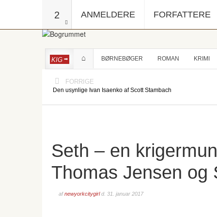
2
ANMELDERE
FORFATTERE
BØRNEBØGER
ROMAN
KRIMI
KIG
FORRIGE
Den usynlige Ivan Isaenko af Scott Stambach
Seth – en krigermu
Thomas Jensen og 
af
newyorkcitygirl
d.
31. januar 2017