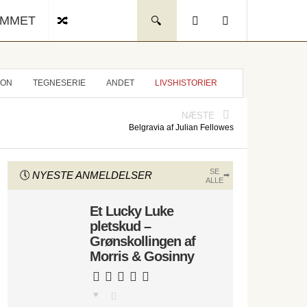
UMMET
ION
TEGNESERIE
ANDET
LIVSHISTORIER
NÆSTE
Belgravia af Julian Fellowes
SE
NYESTE ANMELDELSER
ALLE
Et Lucky Luke
pletskud –
Grønskollingen af
Morris & Gosinny