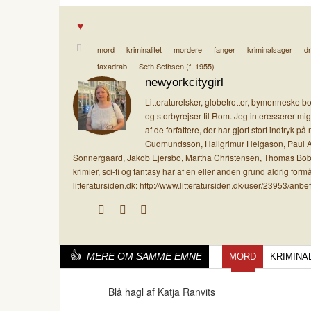
mord
kriminalitet
mordere
fanger
kriminalsager
d
taxadrab
Seth Sethsen (f. 1955)
newyorkcitygirl
Litteraturelsker, globetrotter, bymenneske b
og storbyrejser til Rom. Jeg interesserer mig
af de forfattere, der har gjort stort indtryk 
Gudmundsson, Hallgrimur Helgason, Paul Aust
Sonnergaard, Jakob Ejersbo, Martha Christensen, Thomas Boberg
krimier, sci-fi og fantasy har af en eller anden grund aldrig f
litteratursiden.dk: http://www.litteratursiden.dk/user/23953/anbe
MERE OM SAMME EMNE
MORD
KRIMINA
Blå hagl af Katja Ranvits