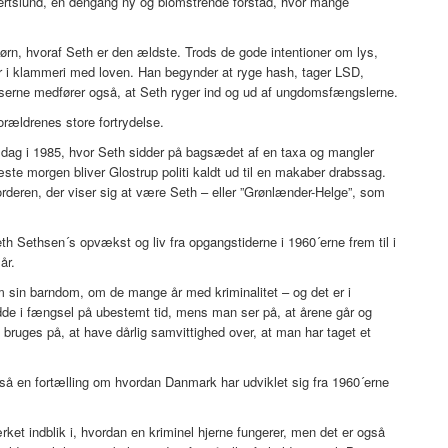
bertslund, en dengang ny og blomstrende forstad, hvor mange
børn, hvoraf Seth er den ældste. Trods de gode intentioner om lys,
 i klammeri med loven. Han begynder at ryge hash, tager LSD,
lserne medfører også, at Seth ryger ind og ud af ungdomsfængslerne.
forældrenes store fortrydelse.
en dag i 1985, hvor Seth sidder på bagsædet af en taxa og mangler
ste morgen bliver Glostrup politi kaldt ud til en makaber drabssag.
orderen, der viser sig at være Seth – eller ”Grønlænder-Helge”, som
h Sethsen´s opvækst og liv fra opgangstiderne i 1960´erne frem til i
år.
m sin barndom, om de mange år med kriminalitet – og det er i
de i fængsel på ubestemt tid, mens man ser på, at årene går og
 bruges på, at have dårlig samvittighed over, at man har taget et
å en fortælling om hvordan Danmark har udviklet sig fra 1960´erne
et indblik i, hvordan en kriminel hjerne fungerer, men det er også