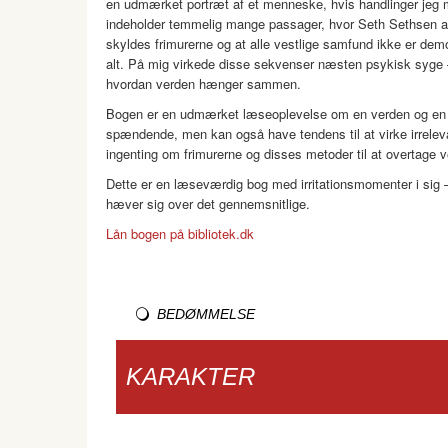
en udmærket portræt af et menneske, hvis handlinger jeg mil
indeholder temmelig mange passager, hvor Seth Sethsen argu
skyldes frimurerne og at alle vestlige samfund ikke er demo
alt. På mig virkede disse sekvenser næsten psykisk syge 
hvordan verden hænger sammen.
Bogen er en udmærket læseoplevelse om en verden og en le
spændende, men kan også have tendens til at virke irrelevan
ingenting om frimurerne og disses metoder til at overtage
Dette er en læseværdig bog med irritationsmomenter i sig 
hæver sig over det gennemsnitlige.
Lån bogen på bibliotek.dk
BEDØMMELSE
KARAKTER