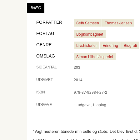
INFO
FORFATTER
Seth Sethsen
Thomas Jensen
FORLAG
Bogkompagniet
GENRE
Livshistorier
Erindring
Biografi
OMSLAG
Simon Lilholt/Imperiet
203
SIDEANTAL
2014
UDGIVET
978-87-92984-27-2
ISBN
1. udgave, 1. oplag
UDGAVE
”Vagtmesteren åbnede min celle og råbte: Det blev livstid,