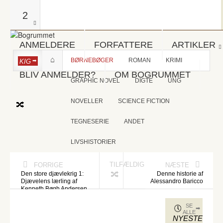
2
ANMELDERE
FORFATTERE
ARTIKLER
BØRNEBØGER
ROMAN
KRIMI
KIG
BLIV ANMELDER?
OM BOGRUMMET
GRAPHIC NOVEL
DIGTE
UNG
NOVELLER
SCIENCE FICTION
TEGNESERIE
ANDET
LIVSHISTORIER
TILFÆLDIG
FORRIGE
NÆSTE
Den store djævlekrig 1:
Denne historie af
Djævelens lærling af
Alessandro Baricco
Kenneth Bøgh Andersen
SE
ALLE
NYESTE