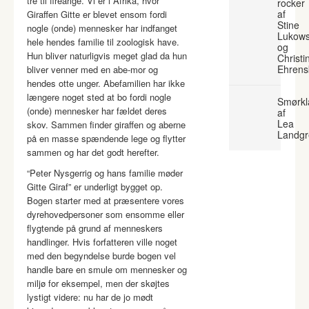
tre til fireårige. Vi er i Afrika, hvor
rocker
af
Giraffen Gitte er blevet ensom fordi
Stine
nogle (onde) mennesker har indfanget
Lukows
hele hendes familie til zoologisk have.
og
Hun bliver naturligvis meget glad da hun
Christi
Ehrens
bliver venner med en abe-mor og
hendes otte unger. Abefamilien har ikke
længere noget sted at bo fordi nogle
Smørkl
(onde) mennesker har fældet deres
af
Lea
skov. Sammen finder giraffen og aberne
Landgr
på en masse spændende lege og flytter
sammen og har det godt herefter.
“Peter Nysgerrig og hans familie møder
Gitte Giraf” er underligt bygget op.
Bogen starter med at præsentere vores
dyrehovedpersoner som ensomme eller
flygtende på grund af menneskers
handlinger. Hvis forfatteren ville noget
med den begyndelse burde bogen vel
handle bare en smule om mennesker og
miljø for eksempel, men der skøjtes
lystigt videre: nu har de jo mødt