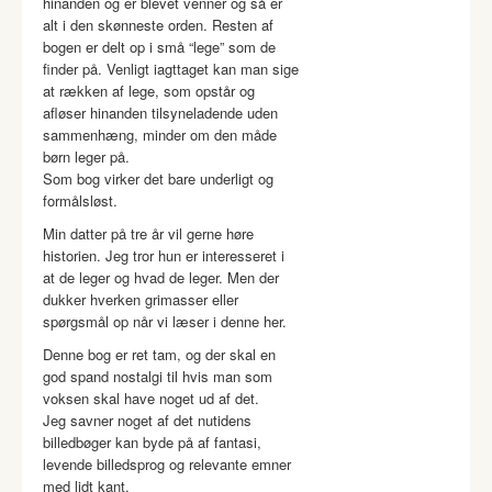
hinanden og er blevet venner og så er
alt i den skønneste orden. Resten af
bogen er delt op i små “lege” som de
finder på. Venligt iagttaget kan man sige
at rækken af lege, som opstår og
afløser hinanden tilsyneladende uden
sammenhæng, minder om den måde
børn leger på.
Som bog virker det bare underligt og
formålsløst.
Min datter på tre år vil gerne høre
historien. Jeg tror hun er interesseret i
at de leger og hvad de leger. Men der
dukker hverken grimasser eller
spørgsmål op når vi læser i denne her.
Denne bog er ret tam, og der skal en
god spand nostalgi til hvis man som
voksen skal have noget ud af det.
Jeg savner noget af det nutidens
billedbøger kan byde på af fantasi,
levende billedsprog og relevante emner
med lidt kant.