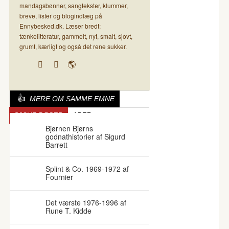
mandagsbønner, sangtekster, klummer,
breve, lister og blogindlæg på
Ennybesked.dk. Læser bredt:
tænkelitteratur, gammelt, nyt, smalt, sjovt,
grumt, kærligt og også det rene sukker.
MERE OM SAMME EMNE
SJOVE BØGER
ABER
Bjørnen Bjørns
godnathistorier af Sigurd
Barrett
Splint & Co. 1969-1972 af
Fournier
Det værste 1976-1996 af
Rune T. Kidde