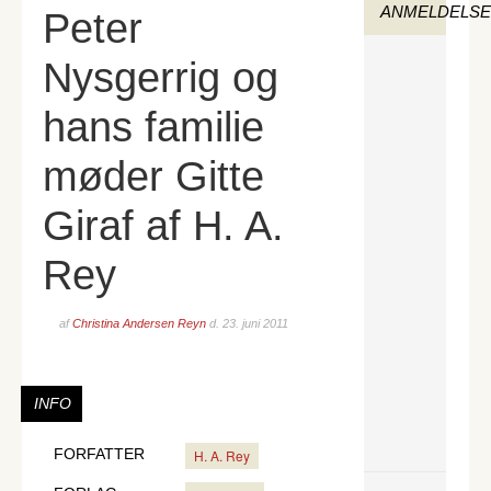
ANMELDELS
Peter
Nysgerrig og
hans familie
møder Gitte
Giraf af H. A.
Rey
af
Christina Andersen Reyn
d.
23. juni 2011
INFO
FORFATTER
H. A. Rey