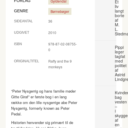
FORLAG
Gyldendal
Et
liv
langt
GENRE
Børnebøger
borte
af
36
SIDEANTAL
M.
L.
2010
UDGIVET
Stedm
978-87-02-08755-
ISBN
Pippi
0
leger
tagfat
med
Raffy and the 9
ORIGINALTITEL
politiet
monkeys
af
Astrid
Lindgr
“Peter Nysgerrig og hans familie møder
Kvinde
Gitte Giraf” er første bog i en lang
bag
vesten
række om den lille nysgerrige abe Peter
–
Nysgerrig, formerly known as Peter
i
Pedal.
skygge
af
Historien henvender sig primært til de
en