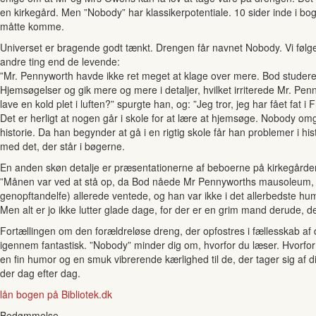
en kirkegård. Men ”Nobody” har klassikerpotentiale. 10 sider inde i boge
måtte komme.
Universet er bragende godt tænkt. Drengen får navnet Nobody. Vi følge
andre ting end de levende:
”Mr. Pennyworth havde ikke ret meget at klage over mere. Bod studered
Hjemsøgelser og gik mere og mere i detaljer, hvilket irriterede Mr. Penn
lave en kold plet i luften?” spurgte han, og: ”Jeg tror, jeg har fået fat 
Det er herligt at nogen går i skole for at lære at hjemsøge. Nobody om
historie. Da han begynder at gå i en rigtig skole får han problemer i hist
med det, der står i bøgerne.
En anden skøn detalje er præsentationerne af beboerne på kirkegården.
”Månen var ved at stå op, da Bod nåede Mr Pennyworths mausoleum, 
genopftandelfe) allerede ventede, og han var ikke i det allerbedste hum
Men alt er jo ikke lutter glade dage, for der er en grim mand derude, der
Fortællingen om den forældreløse dreng, der opfostres i fællesskab af 
igennem fantastisk. ”Nobody” minder dig om, hvorfor du læser. Hvorfor 
en fin humor og en smuk vibrerende kærlighed til de, der tager sig af di
der dag efter dag.
lån bogen på Bibliotek.dk
Bedømmelse