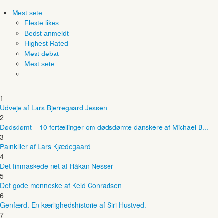
Mest sete
Fleste likes
Bedst anmeldt
Highest Rated
Mest debat
Mest sete
1
Udveje af Lars Bjerregaard Jessen
2
Dødsdømt – 10 fortællinger om dødsdømte danskere af Michael B...
3
Painkiller af Lars Kjædegaard
4
Det finmaskede net af Håkan Nesser
5
Det gode menneske af Keld Conradsen
6
Genfærd. En kærlighedshistorie af Siri Hustvedt
7