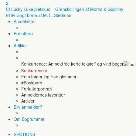
2
Et Lucky Luke pletskud – Grønskollingen af Morris & Gosinny
Et liv langt borte af M. L. Stedman
Anmeldere
Forfattere
Artikler
Konkurrence: Anmeld ‘de korte tekster’ og vind bøger
Konkurrencer
Fem bøger jeg ikke glemmer
#Bookporn
Forfatterportræt
Anmeldernes favoritter
Artikler
Bliv anmelder?
Om Bogrummet
SECTIONS