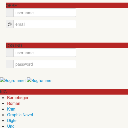
OPRET
@
LOG IND
KIG
Børnebøger
Roman
Krimi
Graphic Novel
Digte
Ung