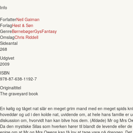
Info
Forfatter
Neil Gaiman
Forlag
Høst & Søn
Genre
Børnebøger
Gys
Fantasy
Omslag
Chris Riddell
Sideantal
268
Udgivet
2009
ISBN
978-87-638-1192-7
Originaltitel
The graveyard book
En kølig og tåget nat slår en meget grim mand med en meget spids kni
hoveddør og ud i den kolde nat, uvidende om, at hele hans familie er 
diskussion om, hvorvidt han kan blive hos dem. (Afdøde) Mr og Mrs Owens
Da den mystiske Silas som hverken hører til blandt de levende eller d
enige om at Mr og Mrs Owens kan få lov at tage vare på drengen. Det er