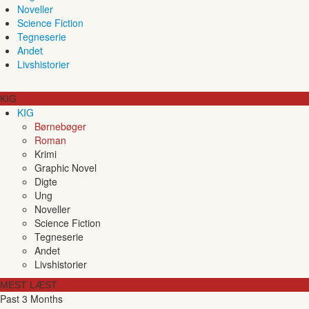
Noveller
Science Fiction
Tegneserie
Andet
Livshistorier
KIG
KIG
Børnebøger
Roman
Krimi
Graphic Novel
Digte
Ung
Noveller
Science Fiction
Tegneserie
Andet
Livshistorier
MEST LÆST
Past 3 Months