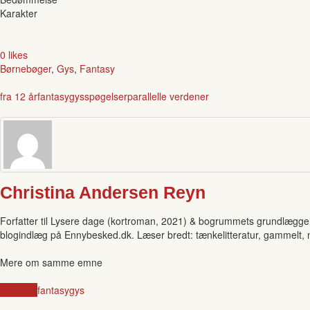
Karakter
0 likes
Børnebøger
,
Gys
,
Fantasy
fra 12 år
fantasy
gys
spøgelser
parallelle verdener
Christina Andersen Reyn
Forfatter til Lysere dage (kortroman, 2021) & bogrummets grundlægger.
blogindlæg på Ennybesked.dk. Læser bredt: tænkelitteratur, gammelt, ny
Mere om samme emne
fra 12 år
fantasy
gys