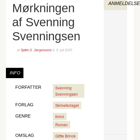
ANMELDELS
Mørkningen
af Svenning
Svenningsen
af
Splint (I. Jørgensen)
d.
9. juli 2025
INFO
FORFATTER
Svenning
Svenningsen
FORLAG
Skriveforlaget
GENRE
Krimi
Roman
OMSLAG
Gittte Brinck