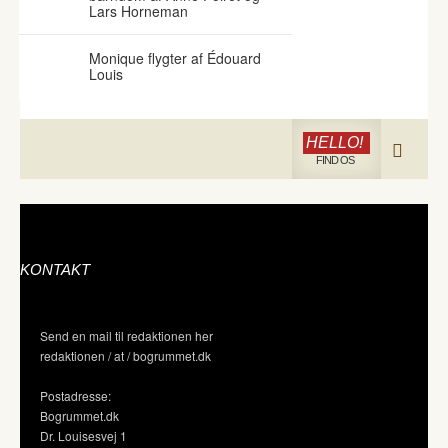
Lars Horneman
Monique flygter af Édouard
Louis
HELLO!
FIND OS
KONTAKT
Send en mail til redaktionen her
redaktionen / at / bogrummet.dk
Postadresse:
Bogrummet.dk
Dr. Louisesvej 1