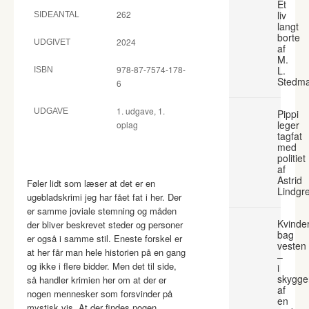
Et
262
liv
SIDEANTAL
langt
borte
2024
UDGIVET
af
M.
978-87-7574-178-
L.
ISBN
Stedm
6
1. udgave, 1.
UDGAVE
Pippi
leger
oplag
tagfat
med
politiet
af
Astrid
Føler lidt som læser at det er en
Lindgr
ugebladskrimi jeg har fået fat i her. Der
er samme joviale stemning og måden
Kvinde
der bliver beskrevet steder og personer
bag
er også i samme stil. Eneste forskel er
vesten
at her får man hele historien på en gang
–
og ikke i flere bidder. Men det til side,
i
skygge
så handler krimien her om at der er
af
nogen mennesker som forsvinder på
en
mystisk vis. At der findes nogen