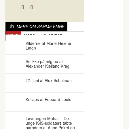
MERE OM SAMME EMNE
VOLD
MORD
VOLDTÆGT
Kilderne af Marie-Hélène
Lafon
Se ikke på mig nu af
Alexander Kielland Krag
17. juni af Alex Schulman
Kollaps af Édouard Louis
Løveungen Mahar – De
unge ISIS-soldaters tabte
barndom af Anne Poiret og