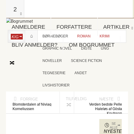
2
ANMELDERE
FORFATTERE
ARTIKLER
BØRNEBØGER
ROMAN
KRIMI
KIG
BLIV ANMELDER?
OM BOGRUMMET
GRAPHIC NOVEL
DIGTE
UNG
NOVELLER
SCIENCE FICTION
TEGNESERIE
ANDET
LIVSHISTORIER
TILFÆLDIG
FORRIGE
NÆSTE
Blomsterdalen af Niviaq
Verden bedste Pelle
Korneliussen
Haleløs af Gösta
Knutsson
SE
ALLE
NYESTE