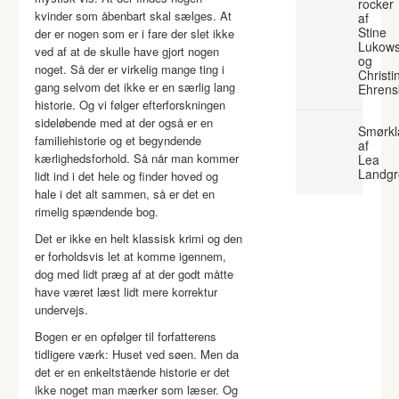
rocker
kvinder som åbenbart skal sælges. At
af
Stine
der er nogen som er i fare der slet ikke
Lukows
ved af at de skulle have gjort nogen
og
noget. Så der er virkelig mange ting i
Christi
gang selvom det ikke er en særlig lang
Ehrens
historie. Og vi følger efterforskningen
sideløbende med at der også er en
Smørkl
familiehistorie og et begyndende
af
kærlighedsforhold. Så når man kommer
Lea
Landgr
lidt ind i det hele og finder hoved og
hale i det alt sammen, så er det en
rimelig spændende bog.
Det er ikke en helt klassisk krimi og den
er forholdsvis let at komme igennem,
dog med lidt præg af at der godt måtte
have været læst lidt mere korrektur
undervejs.
Bogen er en opfølger til forfatterens
tidligere værk: Huset ved søen. Men da
det er en enkeltstående historie er det
ikke noget man mærker som læser. Og