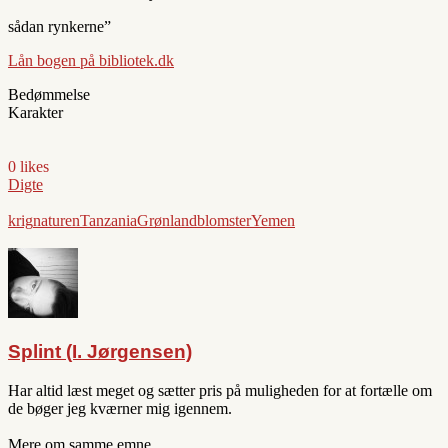
sådan rynkerne”
Lån bogen på bibliotek.dk
Bedømmelse
Karakter
0 likes
Digte
krig
naturen
Tanzania
Grønland
blomster
Yemen
Splint (I. Jørgensen)
Har altid læst meget og sætter pris på muligheden for at fortælle om
de bøger jeg kværner mig igennem.
Mere om samme emne