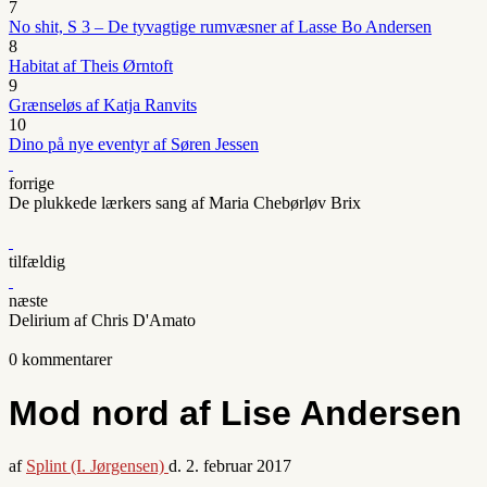
7
No shit, S 3 – De tyvagtige rumvæsner af Lasse Bo Andersen
8
Habitat af Theis Ørntoft
9
Grænseløs af Katja Ranvits
10
Dino på nye eventyr af Søren Jessen
forrige
De plukkede lærkers sang af Maria Chebørløv Brix
tilfældig
næste
Delirium af Chris D'Amato
0 kommentarer
Mod nord af Lise Andersen
af
Splint (I. Jørgensen)
d.
2. februar 2017