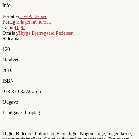
Info
Forfatter
Lise Andersen
Forlag
forlaget ravnerock
Genre
Digte
Omslag
Thyge Bjerregaard Pedersen
Sideantal
120
Udgivet
2016
ISBN
978-87-93272-25-5
Udgave
1. udgave, 1. oplag
Digte. Billeder af blomster. Flere digte. Nogen lange, nogen korte,