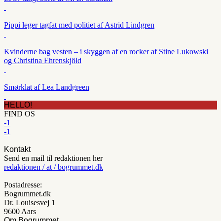
Pippi leger tagfat med politiet af Astrid Lindgren
Kvinderne bag vesten – i skyggen af en rocker af Stine Lukowski
og Christina Ehrenskjöld
Smørklat af Lea Landgreen
HELLO!
FIND OS
-1
-1
Kontakt
Send en mail til redaktionen her
redaktionen / at / bogrummet.dk
Postadresse:
Bogrummet.dk
Dr. Louisesvej 1
9600 Aars
Om Bogrummet