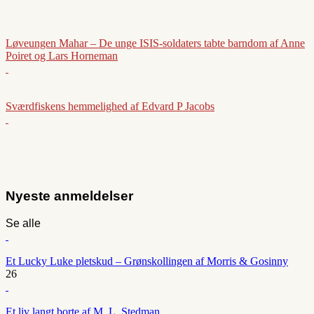
Løveungen Mahar – De unge ISIS-soldaters tabte barndom af Anne
Poiret og Lars Horneman
Sværdfiskens hemmelighed af Edvard P Jacobs
Nyeste anmeldelser
Se alle
Et Lucky Luke pletskud – Grønskollingen af Morris & Gosinny
26
Et liv langt borte af M. L. Stedman