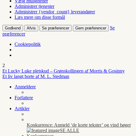
Vælg muligheder
Administrer tjenester
Administrer {vendor_count} leverandører
Læs mere om disse formål
Se
Godkend
Afvis
Se præferencer
Gem præferencer
præferencer
Cookiepolitik
2
Et Lucky Luke pletskud – Grønskollingen af Morris & Gosinny
Et liv langt borte af M. L. Stedman
Anmeldere
Forfattere
Artikler
Konkurrence: Anmeld ‘de korte tekster’ og vind bøger
SE ALLE
Konkurrencer