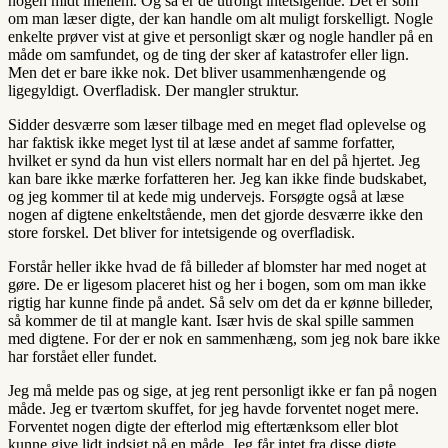
nogen midt imellem. Og så er de utroligt intetsigende. Det er som
om man læser digte, der kan handle om alt muligt forskelligt. Nogle
enkelte prøver vist at give et personligt skær og nogle handler på en
måde om samfundet, og de ting der sker af katastrofer eller lign.
Men det er bare ikke nok. Det bliver usammenhængende og
ligegyldigt. Overfladisk. Der mangler struktur.
Sidder desværre som læser tilbage med en meget flad oplevelse og
har faktisk ikke meget lyst til at læse andet af samme forfatter,
hvilket er synd da hun vist ellers normalt har en del på hjertet. Jeg
kan bare ikke mærke forfatteren her. Jeg kan ikke finde budskabet,
og jeg kommer til at kede mig undervejs. Forsøgte også at læse
nogen af digtene enkeltstående, men det gjorde desværre ikke den
store forskel. Det bliver for intetsigende og overfladisk.
Forstår heller ikke hvad de få billeder af blomster har med noget at
gøre. De er ligesom placeret hist og her i bogen, som om man ikke
rigtig har kunne finde på andet. Så selv om det da er kønne billeder,
så kommer de til at mangle kant. Især hvis de skal spille sammen
med digtene. For der er nok en sammenhæng, som jeg nok bare ikke
har forstået eller fundet.
Jeg må melde pas og sige, at jeg rent personligt ikke er fan på nogen
måde. Jeg er tværtom skuffet, for jeg havde forventet noget mere.
Forventet nogen digte der efterlod mig eftertænksom eller blot
kunne give lidt indsigt på en måde. Jeg får intet fra disse digte.