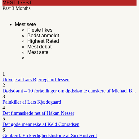
MEST LÆST
Past 3 Months
Mest sete
Fleste likes
Bedst anmeldt
Highest Rated
Mest debat
Mest sete
1
Udveje af Lars Bjerregaard Jessen
2
Dødsdømt – 10 fortællinger om dødsdømte danskere af Michael B...
3
Painkiller af Lars Kjædegaard
4
Det finmaskede net af Håkan Nesser
5
Det gode menneske af Keld Conradsen
6
Genfærd. En kærlighedshistorie af Siri Hustvedt