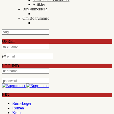
Artikler
Bliv anmelder?
Om Bogrummet
OPRET
@
LOG IND
KIG
Børnebøger
Roman
Krimi