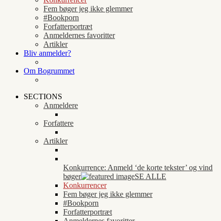
Fem bøger jeg ikke glemmer
#Bookporn
Forfatterportræt
Anmeldernes favoritter
Artikler
Bliv anmelder?
Om Bogrummet
SECTIONS
Anmeldere
Forfattere
Artikler
Konkurrence: Anmeld ‘de korte tekster’ og vind
bøger
SE ALLE
Konkurrencer
Fem bøger jeg ikke glemmer
#Bookporn
Forfatterportræt
Anmeldernes favoritter