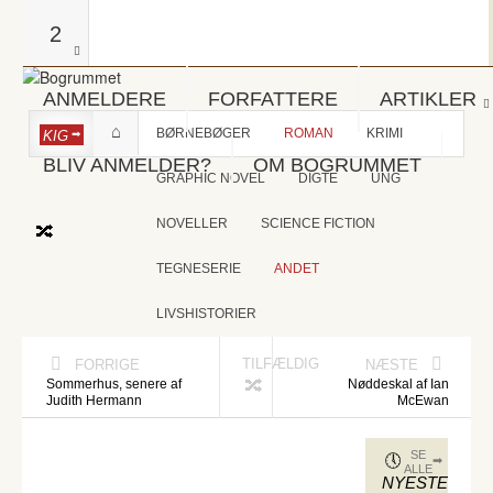
2
ANMELDERE
FORFATTERE
ARTIKLER
BØRNEBØGER
ROMAN
KRIMI
KIG
BLIV ANMELDER?
OM BOGRUMMET
GRAPHIC NOVEL
DIGTE
UNG
NOVELLER
SCIENCE FICTION
TEGNESERIE
ANDET
LIVSHISTORIER
TILFÆLDIG
FORRIGE
NÆSTE
Sommerhus, senere af
Nøddeskal af Ian
Judith Hermann
McEwan
SE
ALLE
NYESTE