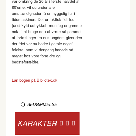
var omkring de 20 år i første halvdel af
80’erne, vil du under alle
omstændigheder få en hyggelig tur i
tidsmaskinen. Det er faktisk lidt fedt
(undskyld udtrykket, men jeg er gammel
nok til at bruge det) at være så gammel,
at fortællinger fra ens ungdom giver den
der “det-var-nu-bedre-i-gamle-dage”
følelse, som vi dengang hadede så
meget hos vore forældre og
bedsteforældre.
Lån bogen på Bibliotek.dk
BEDØMMELSE
KARAKTER