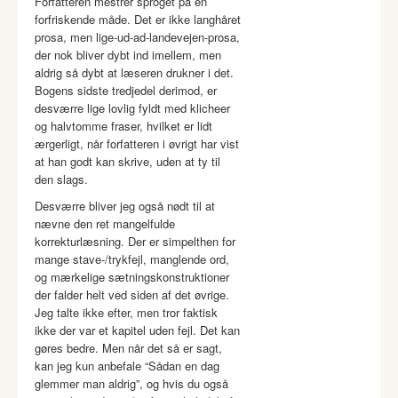
Forfatteren mestrer sproget på en
forfriskende måde. Det er ikke langhåret
prosa, men lige-ud-ad-landevejen-prosa,
der nok bliver dybt ind imellem, men
aldrig så dybt at læseren drukner i det.
Bogens sidste tredjedel derimod, er
desværre lige lovlig fyldt med klicheer
og halvtomme fraser, hvilket er lidt
ærgerligt, når forfatteren i øvrigt har vist
at han godt kan skrive, uden at ty til
den slags.
Desværre bliver jeg også nødt til at
nævne den ret mangelfulde
korrekturlæsning. Der er simpelthen for
mange stave-/trykfejl, manglende ord,
og mærkelige sætningskonstruktioner
der falder helt ved siden af det øvrige.
Jeg talte ikke efter, men tror faktisk
ikke der var et kapitel uden fejl. Det kan
gøres bedre. Men når det så er sagt,
kan jeg kun anbefale “Sådan en dag
glemmer man aldrig”, og hvis du også