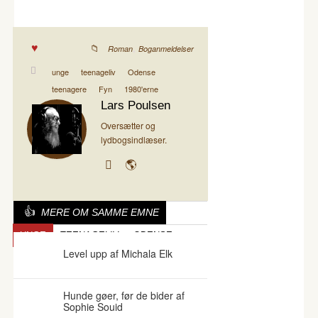
,
Roman
Boganmeldelser
unge
teenageliv
Odense
teenagere
Fyn
1980'erne
Lars Poulsen
Oversætter og
lydbogsindlæser.
MERE OM SAMME EMNE
UNGE
TEENAGELIV
ODENSE
Level upp af Michala Elk
Hunde gøer, før de bider af
Sophie Souid