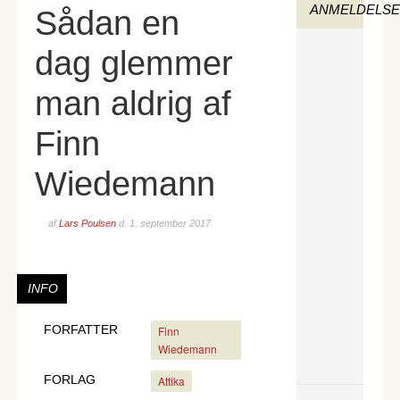
ANMELDELS
Sådan en
dag glemmer
man aldrig af
Finn
Wiedemann
af
Lars Poulsen
d.
1. september 2017
INFO
FORFATTER
Finn
Wiedemann
FORLAG
Attika