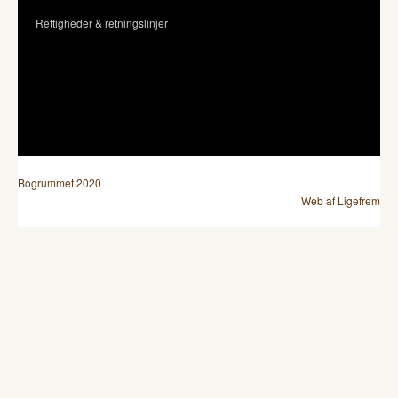
Rettigheder & retningslinjer
Bogrummet 2020
Web af Ligefrem