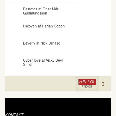
Pasfotos af Einar Már
Gudmundsson
I skoven af Harlan Coben
Beverly af Nick Drnaso
Cyber love af Vicky Devi
Smidt
HELLO!
FIND OS
KONTAKT