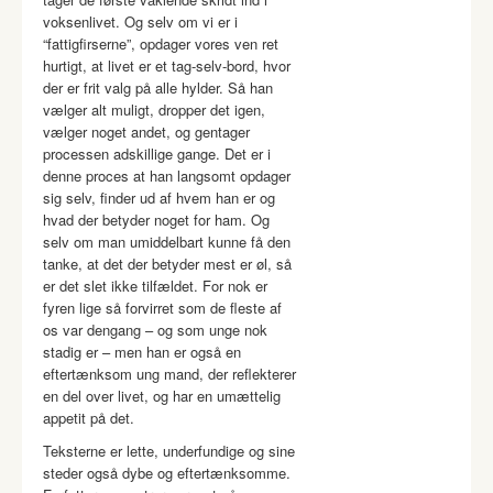
voksenlivet. Og selv om vi er i
“fattigfirserne”, opdager vores ven ret
hurtigt, at livet er et tag-selv-bord, hvor
der er frit valg på alle hylder. Så han
vælger alt muligt, dropper det igen,
vælger noget andet, og gentager
processen adskillige gange. Det er i
denne proces at han langsomt opdager
sig selv, finder ud af hvem han er og
hvad der betyder noget for ham. Og
selv om man umiddelbart kunne få den
tanke, at det der betyder mest er øl, så
er det slet ikke tilfældet. For nok er
fyren lige så forvirret som de fleste af
os var dengang – og som unge nok
stadig er – men han er også en
eftertænksom ung mand, der reflekterer
en del over livet, og har en umættelig
appetit på det.
Teksterne er lette, underfundige og sine
steder også dybe og eftertænksomme.