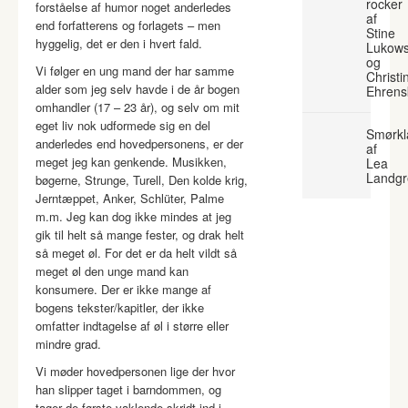
rocker
forståelse af humor noget anderledes
af
end forfatterens og forlagets – men
Stine
hyggelig, det er den i hvert fald.
Lukows
og
Vi følger en ung mand der har samme
Christi
alder som jeg selv havde i de år bogen
Ehrens
omhandler (17 – 23 år), og selv om mit
eget liv nok udformede sig en del
Smørkl
anderledes end hovedpersonens, er der
af
meget jeg kan genkende. Musikken,
Lea
Landgr
bøgerne, Strunge, Turell, Den kolde krig,
Jerntæppet, Anker, Schlüter, Palme
m.m. Jeg kan dog ikke mindes at jeg
gik til helt så mange fester, og drak helt
så meget øl. For det er da helt vildt så
meget øl den unge mand kan
konsumere. Der er ikke mange af
bogens tekster/kapitler, der ikke
omfatter indtagelse af øl i større eller
mindre grad.
Vi møder hovedpersonen lige der hvor
han slipper taget i barndommen, og
tager de første vaklende skridt ind i