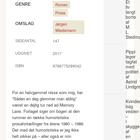
Et
GENRE
Roman
liv
langt
Prosa
borte
af
OMSLAG
Jørgen
M.
Wiedemann
L.
Stedm
147
SIDEANTAL
Pippi
2017
UDGIVET
leger
tagfat
9788775289042
med
ISBN
politiet
af
Astrid
Lindgr
For en halvgammel nisse som mig, har
“Sådan en dag glemmer man aldrig”
Kvinde
været en dejlig tur ned ad Memory
bag
Lane. Forlaget siger om bogen at den
vesten
–
rummer en række humoristiske
i
prosafortællinger fra årene 1980 – 1986.
skygge
Det med det humoristiske er jeg ikke
af
helt sikker på – eller også er min
en