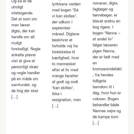
Og så er de
romaner, digte,
lyrikkens verden
utroligt
fagbøger og
med bogen ”Så
intetsigende.
børnebøger, er
vi kan skilles”,
Det er som om
blevet endnu en
der udkom i
man læser
bog rigere. I
september
digte, der kan
bogen ”Nanna –
måned. Digtene
handle om alt
et andet liv”
beskriver et
muligt
følger læseren
forholds vej fra
forskelligt. Nogle
pigen Nanna,
forelskelse til
enkelte prøver
der er født med
kærlighed, hvor
vist at give et
en
to mennesker
personligt skær
kromosomdefekt
efter et liv med
og nogle handler
, fra hendes
mange facetter
på en måde om
tidligste
af godt og ondt
samfundet, og
barndom til i
“kan skilles”,
de ting der sker
dag, hvor hun er
Ikke i
[…]
voksen. Bogen
resignation, men
behandler både
[…]
Nannas sejre og
de kampe som
[…]