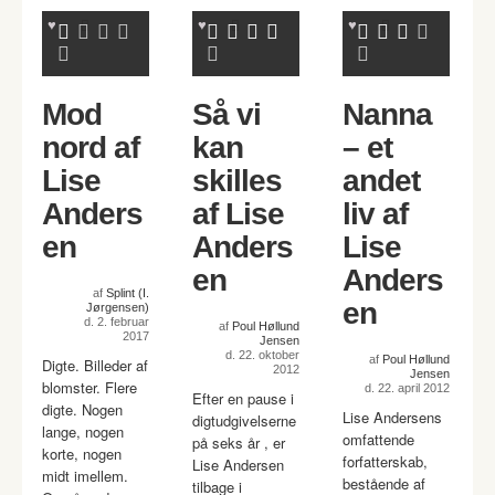
Mod
Så vi
Nanna
nord af
kan
– et
Lise
skilles
andet
Anders
af Lise
liv af
en
Anders
Lise
en
Anders
af
Splint (I.
en
Jørgensen)
d. 2. februar
af
Poul Høllund
2017
Jensen
d. 22. oktober
af
Poul Høllund
Digte. Billeder af
2012
Jensen
blomster. Flere
d. 22. april 2012
Efter en pause i
digte. Nogen
Lise Andersens
digtudgivelserne
lange, nogen
omfattende
på seks år , er
korte, nogen
forfatterskab,
Lise Andersen
midt imellem.
bestående af
tilbage i