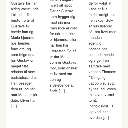
Gustavs far har
derfor valgt at
hvert sit spor.
aldrig været inde
købe et lille,
Der er Gustav
i billedet. De
faldefærdigt hus
som hygger sig
første tre år af
i en skov. Selv
med sin mor
Gustavs liv
er hun usikker
men ikke er glad
boede han og
på, om livet med
for når hun ikke
Maria hjemme
manden
er hjemme, eller
hos hendes
egentligt
når hun har
forældre, og
nogensinde
kærester. Og så
som følge deraf
passede hende
er der Maria
har Gustav en
og siger i en
som er Gustavs
meget tæt
samtale med
mor, som ønsker
relation til sine
vennen Thomas:
et liv med sin
bedsteforældre.
””Dengang
søn og
Han besøger
Jacob blev syg,
sideløbende at
dem tit, og når
synes jeg, vores
finde […]
mor Maria er på
liv havde været
date, bliver han
tomt,
[…]
indholdsløst, ja
jeg ved ikke,
hvordan […]