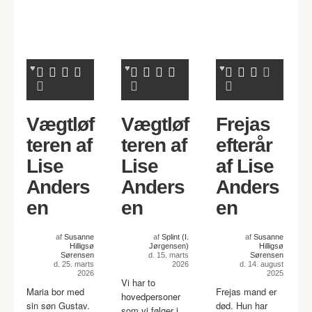
Vægtløf
Vægtløf
Frejas
teren af
teren af
efterår
Lise
Lise
af Lise
Anders
Anders
Anders
en
en
en
af
Susanne
af
Splint (I.
af
Susanne
Hilligsø
Jørgensen)
Hilligsø
Sørensen
d. 15. marts
Sørensen
d. 25. marts
2026
d. 14. august
2026
2025
Vi har to
Maria bor med
Frejas mand er
hovedpersoner
sin søn Gustav.
død. Hun har
som vi følger i