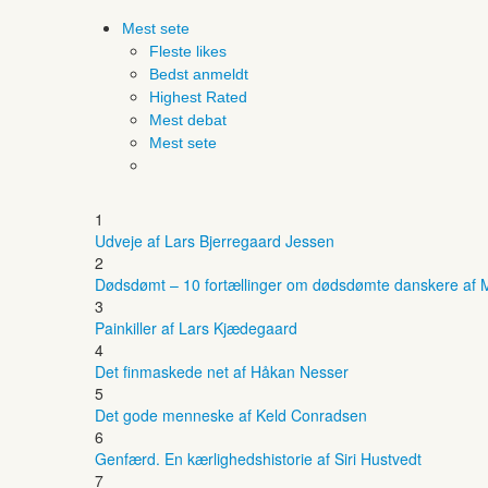
Mest sete
Fleste likes
Bedst anmeldt
Highest Rated
Mest debat
Mest sete
1
Udveje af Lars Bjerregaard Jessen
2
Dødsdømt – 10 fortællinger om dødsdømte danskere af M
3
Painkiller af Lars Kjædegaard
4
Det finmaskede net af Håkan Nesser
5
Det gode menneske af Keld Conradsen
6
Genfærd. En kærlighedshistorie af Siri Hustvedt
7