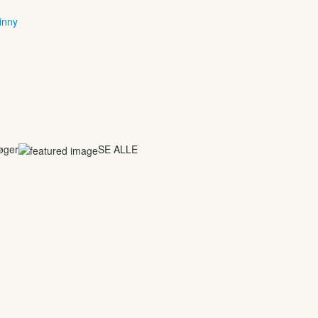
inny
bøger
SE ALLE