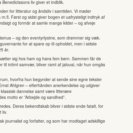
 Benedictssons liv giver et indblik.
en for litteratur og åndsliv i samtiden. Vi møder
fl. Først og sidst giver bogen et uafrysteligt indtryk af
ndsigt og formår at samle mange kilder – og afveje
atekismus – og den eventyrlystne, som drømmer sig væk.
guvernante for at spare op til opholdet, men i sidste
25 år.
osætter sig hos ham og hans fem børn. Sammen får de
til intimt samvær, bliver ramt af jalousi, når hun omgås
riverum, hvorfra hun begynder at sende sine egne tekster
 Ernst Ahlgren – efterhånden anerkendelse og udgiver
 klassisk dannelse samt være litterære
endes motto er ”Arbejde og sandhed”.
es. Deres bekendtskab bliver i sidste ende fatalt, for
liv.
journalist og forfatter, og som har modtaget adskillige