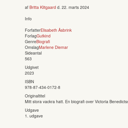
af
Britta Klitgaard
d.
22. marts 2024
Info
Forfatter
Elisabeth Åsbrink
Forlag
Gutkind
Genre
Biografi
Omslag
Marlene Diemar
Sideantal
563
Udgivet
2023
ISBN
978-87-434-0172-8
Originaltitel
Mitt stora vackra hatt. En biografi over Victoria Benedict
Udgave
1. udgave