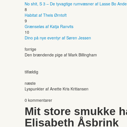
No shit, S 3 – De tyvagtige rumvæsner af Lasse Bo And
8
Habitat af Theis Ørntoft
9
Grænseløs af Katja Ranvits
10
Dino på nye eventyr af Søren Jessen
forrige
Den brændende pige af Mark Billingham
tilfældig
næste
Lyspunkter af Anette Kris Kritiansen
0 kommentarer
Mit store smukke h
Elisabeth Åsbrink