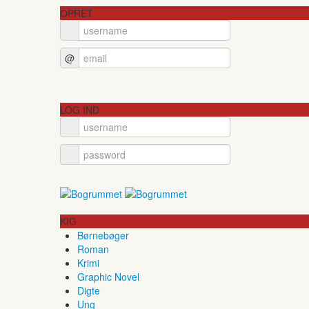
OPRET
@
LOG IND
KIG
Børnebøger
Roman
Krimi
Graphic Novel
Digte
Ung