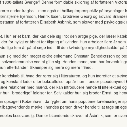
 1800-tallets Sverige? Denne formidable skildring af forfatteren Victoria
værre ender tragisk – men også et helikopterperspektiv på brydninger ind
jørnstjerne Bjørnson, Henrik Ibsen, brødrene Georg og Edvard Brandes m.
tion af forfatteren Elisabeth Åsbrink, som skriver med psykologisk i
t. Hun er et barn, der kan dele sig i to: den artige pige, der læser k
r for nyligt er åbnet for tilgang af kvinder. Hun arbejder flere år som 
e yderlige fem år på at søge ind – til den kvindelige myndighedsalder på 
er hun sig med den meget ældre enkemand Christian Benedictsson og b
t selvbestemmelse ved at gifte sig. Hendes mand, som har forventninger 
 hun efterhånden tilkæmper sig mere og mere frihed.
 kendskab til, hvad der rører sig i litteraturen, og hun indretter et sk
er og konstant leder efter bekræftelse, opnår hun – under pseudonymet
ære relationer med mænd, der kan introducere hende til intellektuel og
 hun ”broderlige” følelser for. Selv kalder hun sig broder Ernst, og h
un opsøger i København, da rygtet om hans populære forelæsninger spred
tilbagevendende mørke i hendes person driver hende til at tage sit eget 
rdeles læseværdig. Den er blændende skrevet af Åsbrink, som er svensk 