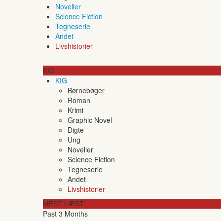
Noveller
Science Fiction
Tegneserie
Andet
Livshistorier
KIG
KIG
Børnebøger
Roman
Krimi
Graphic Novel
Digte
Ung
Noveller
Science Fiction
Tegneserie
Andet
Livshistorier
MEST LÆST
Past 3 Months