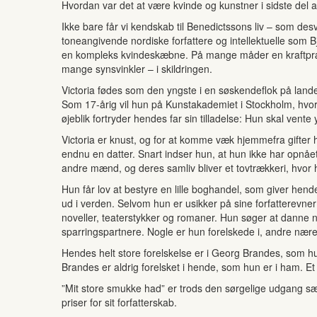
Hvordan var det at være kvinde og kunstner i sidste del af
Ikke bare får vi kendskab til Benedictssons liv – som des
toneangivende nordiske forfattere og intellektuelle som B
en kompleks kvindeskæbne. På mange måder en kraftpræsta
mange synsvinkler – i skildringen.
Victoria fødes som den yngste i en søskendeflok på lande
Som 17-årig vil hun på Kunstakademiet i Stockholm, hvor de
øjeblik fortryder hendes far sin tilladelse: Hun skal vent
Victoria er knust, og for at komme væk hjemmefra gift
endnu en datter. Snart indser hun, at hun ikke har opnåe
andre mænd, og deres samliv bliver et tovtrækkeri, hvor
Hun får lov at bestyre en lille boghandel, som giver hende
ud i verden. Selvom hun er usikker på sine forfatterevn
noveller, teaterstykker og romaner. Hun søger at danne n
sparringspartnere. Nogle er hun forelskede i, andre nærer
Hendes helt store forelskelse er i Georg Brandes, som h
Brandes er aldrig forelsket i hende, som hun er i ham. Et 
”Mit store smukke had” er trods den sørgelige udgang sæ
priser for sit forfatterskab.