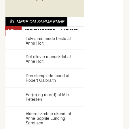
MERE OM SAMME EMNE
KRIMI
SERIEMORDERE
NAZISME
Tolv utæmmede heste af
Anne Holt
Det ellevte manuskript af
Anne Holt
Den stemplede mand af
Robert Galbraith
Far(e) og mor(d) af Mie
Petersen
Videre skæbne ukendt af
Anne-Sophie Lunding-
Sørensen