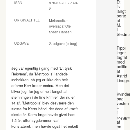
Et
978-87-7007-148-
ISBN
liv
2
langt
borte
af
Metropolis -
ORIGINALTITEL
M.
oversat af Ole
L.
Steen Hansen
Stedm
2. udgave (e-bog)
UDGAVE
Pippi
leger
tagfat
med
politiet
Jeg var egentlig i gang med ’Et tysk
af
Rekviem’, da ’Metropolis’ landede i
Astrid
indbakken, så jeg er ikke den helt
Lindgr
erfarne Kerr læser endnu. Men det
bliver jeg, for jeg er helt fanget af
Kvinde
stemningen i de fine krimier, der nu er
bag
14 af. ’Metropolis’ blev desværre den
vesten
–
sidste fra Kerrs hånd, der døde af kræft
i
sidste år. Kerrs læge havde givet ham
skygge
1-2 år, efter sygdommen var
af
konstateret, men havde også i et enkelt
en