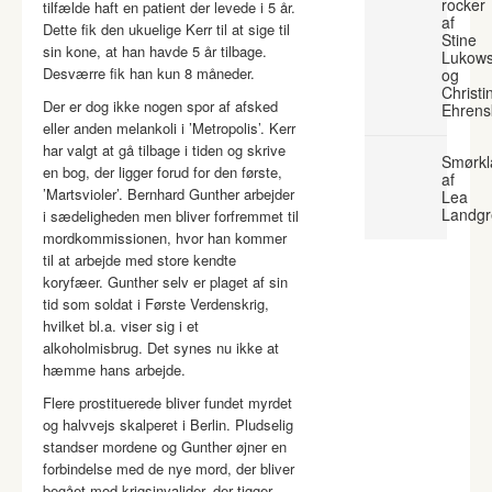
rocker
tilfælde haft en patient der levede i 5 år.
af
Dette fik den ukuelige Kerr til at sige til
Stine
sin kone, at han havde 5 år tilbage.
Lukows
Desværre fik han kun 8 måneder.
og
Christi
Der er dog ikke nogen spor af afsked
Ehrens
eller anden melankoli i ’Metropolis’. Kerr
har valgt at gå tilbage i tiden og skrive
Smørkl
en bog, der ligger forud for den første,
af
’Martsvioler’. Bernhard Gunther arbejder
Lea
Landgr
i sædeligheden men bliver forfremmet til
mordkommissionen, hvor han kommer
til at arbejde med store kendte
koryfæer. Gunther selv er plaget af sin
tid som soldat i Første Verdenskrig,
hvilket bl.a. viser sig i et
alkoholmisbrug. Det synes nu ikke at
hæmme hans arbejde.
Flere prostituerede bliver fundet myrdet
og halvvejs skalperet i Berlin. Pludselig
standser mordene og Gunther øjner en
forbindelse med de nye mord, der bliver
begået mod krigsinvalider, der tigger