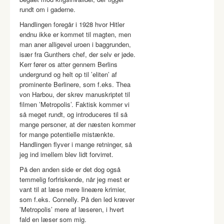
rundt om i gaderne.
Handlingen foregår i 1928 hvor Hitler
endnu ikke er kommet til magten, men
man aner alligevel uroen i baggrunden,
især fra Gunthers chef, der selv er jøde.
Kerr fører os atter gennem Berlins
undergrund og helt op til ’eliten’ af
prominente Berlinere, som f.eks. Thea
von Harbou, der skrev manuskriptet til
filmen ’Metropolis’. Faktisk kommer vi
så meget rundt, og introduceres til så
mange personer, at der næsten kommer
for mange potentielle mistænkte.
Handlingen flyver i mange retninger, så
jeg ind imellem blev lidt forvirret.
På den anden side er det dog også
temmelig forfriskende, når jeg mest er
vant til at læse mere lineære krimier,
som f.eks. Connelly. På den led kræver
’Metropolis’ mere af læseren, i hvert
fald en læser som mig.