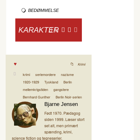
BEDØMMELSE
KARAKTER
Krimi
krimi
seriemordere
nazisme
1920-1929
Tyskland
Berlin
mellemkrigstiden
gangstere
Bernhard Gunther
Berlin Noir-serien
Bjarne Jensen
Født 1970. Pædagog
siden 1999. Læser stort
set alt, men primært
spænding, krimi,
science fiction og tegneserier.