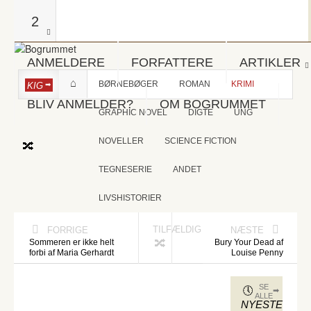
2
ANMELDERE
FORFATTERE
ARTIKLER
BØRNEBØGER
ROMAN
KRIMI
KIG
BLIV ANMELDER?
OM BOGRUMMET
GRAPHIC NOVEL
DIGTE
UNG
NOVELLER
SCIENCE FICTION
TEGNESERIE
ANDET
LIVSHISTORIER
TILFÆLDIG
FORRIGE
NÆSTE
Sommeren er ikke helt
Bury Your Dead af
forbi af Maria Gerhardt
Louise Penny
SE
ALLE
NYESTE