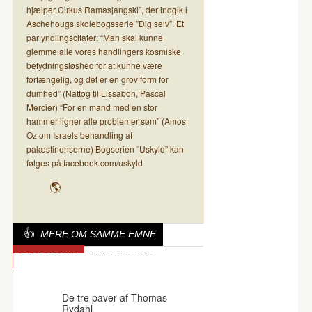
hjælper Cirkus Ramasjangski”, der indgik i
Aschehougs skolebogsserie ”Dig selv”. Et
par yndlingscitater: “Man skal kunne
glemme alle vores handlingers kosmiske
betydningsløshed for at kunne være
forfængelig, og det er en grov form for
dumhed” (Nattog til Lissabon, Pascal
Mercier) “For en mand med en stor
hammer ligner alle problemer søm” (Amos
Oz om Israels behandling af
palæstinenserne) Bogserien “Uskyld” kan
følges på facebook.com/uskyld
MERE OM SAMME EMNE
SANDSTORM
HALSHUGNING
HISTORIE
De tre paver af Thomas
Rydahl