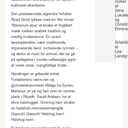
rocker
kultiveret eksotisme.
af
Stine
Den prisbelønnede algierske forfatter
Lukows
Ryad Girod lykkes med sin lille roman
og
Christi
“Mansours øjne” at skabe et frugtbart
Ehrens
møde mellem arabisk tradition og
vestlig modernisme. En uvant
Smørkl
læseoplevelse, sært medrivende,
af
imponerende lærd, inciterende rytmisk –
Lea
og derfor et must for enhver, der tør gå
Landgr
på opdagelse i mindre velbesøgte egne
af vores store, mangfoldige klode.
Handlingen er gribende enkel:
Fortællerens nære ven og
gymnasiekammerat tilbage fra Syrien,
Mansour, er på vej hen over en central
plads i Riyadh, Saudi-Arabien, for at
blive halshugget. Omkring ham skråler
en hadefuld menneskemængde
Gassuh! Gassuh!
Halshug ham!
Halshug ham!
Fortælleren ser paralyseret til, mens