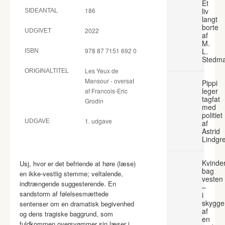
Et
186
liv
SIDEANTAL
langt
borte
2022
UDGIVET
af
M.
978 87 7151 692 0
L.
ISBN
Stedm
Les Yeux de
ORIGINALTITEL
Mansour - oversat
Pippi
leger
af Francois-Eric
tagfat
Grodin
med
politiet
1. udgave
UDGAVE
af
Astrid
Lindgr
Kvinde
Usj, hvor er det befriende at høre (læse)
bag
en ikke-vestlig stemme; veltalende,
vesten
indtrængende suggesterende. En
–
sandstorm af følelsesmættede
i
skygge
sentenser om en dramatisk begivenhed
af
og dens tragiske baggrund, som
en
fuldkommen oversvømmer sin læser i