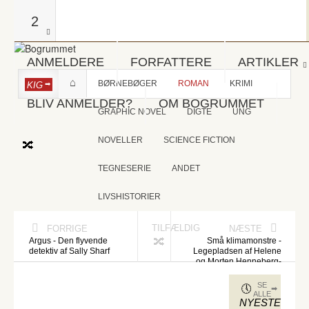
2
ANMELDERE
FORFATTERE
ARTIKLER
BØRNEBØGER
ROMAN
KRIMI
KIG
BLIV ANMELDER?
OM BOGRUMMET
GRAPHIC NOVEL
DIGTE
UNG
NOVELLER
SCIENCE FICTION
TEGNESERIE
ANDET
LIVSHISTORIER
TILFÆLDIG
FORRIGE
NÆSTE
Argus - Den flyvende
Små klimamonstre -
detektiv af Sally Sharf
Legepladsen af Helene
og Morten Henneberg-
Johansen
SE
ALLE
NYESTE