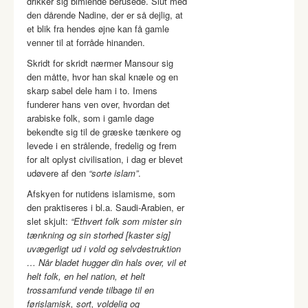
drikker sig bimlende berusede. Slut med
den dårende Nadine, der er så dejlig, at
et blik fra hendes øjne kan få gamle
venner til at forråde hinanden.
Skridt for skridt nærmer Mansour sig
den måtte, hvor han skal knæle og en
skarp sabel dele ham i to. Imens
funderer hans ven over, hvordan det
arabiske folk, som i gamle dage
bekendte sig til de græske tænkere og
levede i en strålende, fredelig og frem
for alt oplyst civilisation, i dag er blevet
udøvere af den
“sorte islam”
.
Afskyen for nutidens islamisme, som
den praktiseres i bl.a. Saudi-Arabien, er
slet skjult:
“Ethvert folk som mister sin
tænkning og sin storhed [kaster sig]
uvægerligt ud i vold og selvdestruktion
… Når bladet hugger din hals over, vil et
helt folk, en hel nation, et helt
trossamfund vende tilbage til en
førislamisk, sort, voldelig og