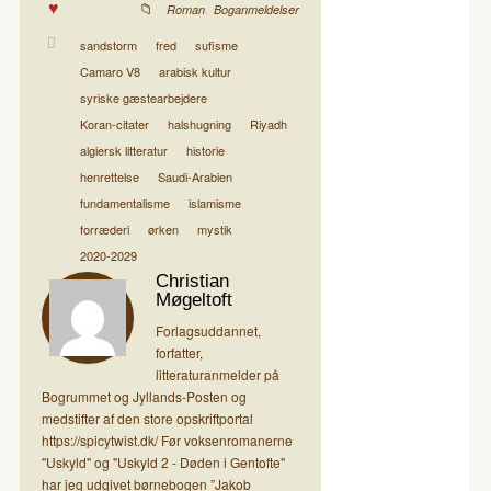
,
Roman
Boganmeldelser
sandstorm
fred
sufisme
Camaro V8
arabisk kultur
syriske gæstearbejdere
Koran-citater
halshugning
Riyadh
algiersk litteratur
historie
henrettelse
Saudi-Arabien
fundamentalisme
islamisme
forræderi
ørken
mystik
2020-2029
Christian
Møgeltoft
Forlagsuddannet,
forfatter,
litteraturanmelder på
Bogrummet og Jyllands-Posten og
medstifter af den store opskriftportal
https://spicytwist.dk/ Før voksenromanerne
"Uskyld" og "Uskyld 2 - Døden i Gentofte"
har jeg udgivet børnebogen ”Jakob