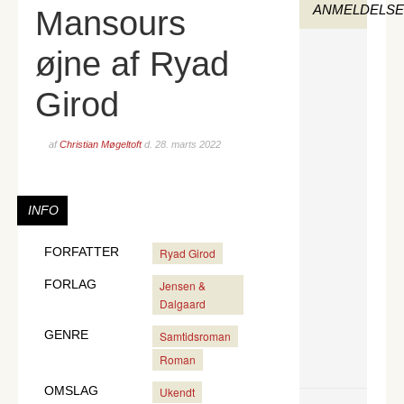
ANMELDELS
Mansours
øjne af Ryad
Girod
af
Christian Møgeltoft
d.
28. marts 2022
INFO
FORFATTER
Ryad Girod
FORLAG
Jensen &
Dalgaard
GENRE
Samtidsroman
Roman
OMSLAG
Ukendt