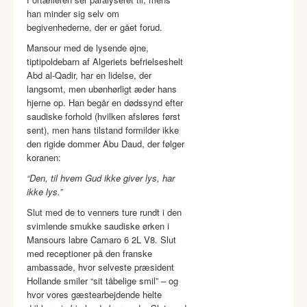
han minder sig selv om
begivenhederne, der er gået forud.
Mansour med de lysende øjne,
tiptipoldebarn af Algeriets befrielseshelt
Abd al-Qadir, har en lidelse, der
langsomt, men ubønhørligt æder hans
hjerne op. Han begår en dødssynd efter
saudiske forhold (hvilken afsløres først
sent), men hans tilstand formilder ikke
den rigide dommer Abu Daud, der følger
koranen:
“Den, til hvem Gud ikke giver lys, har
ikke lys.”
Slut med de to venners ture rundt i den
svimlende smukke saudiske ørken i
Mansours labre Camaro 6 2L V8. Slut
med receptioner på den franske
ambassade, hvor selveste præsident
Hollande smiler “sit tåbelige smil” – og
hvor vores gæstearbejdende helte