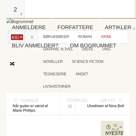
2
ANMELDERE
FORFATTERE
ARTIKLER
BØRNEBØGER
ROMAN
KRIMI
KIG
BLIV ANMELDER?
OM BOGRUMMET
GRAPHIC NOVEL
DIGTE
UNG
NOVELLER
SCIENCE FICTION
TEGNESERIE
ANDET
LIVSHISTORIER
TILFÆLDIG
FORRIGE
NÆSTE
Når guder er værst af
Ulvetimen af Nina Bolt
Marie Phillips
SE
ALLE
NYESTE