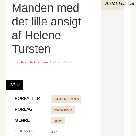
ANMELDELS
Manden med
det lille ansigt
af Helene
Tursten
af
Jens Markvardsen
d.
24. juni 2008
INFO
FORFATTER
Helene Tursten
FORLAG
Aschehoug
GENRE
Krimi
287
SIDEANTAL