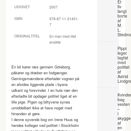
Et
liv
2007
UDGIVET
langt
borte
978-87-11-31451-
ISBN
af
7
M.
L.
Stedm
En man med litet
ORIGINALTITEL
ansikte
Pippi
leger
tagfat
med
En bil kører ræs gennem Göteborg,
politiet
af
påkører og dræber en fodgænger.
Astrid
Gerningsmændene efterlader vognen på
Lindgr
en afsides liggende plads i byens
udkant og forsvinder. I en hule nær den
Kvinde
efterladte bil opdager politiet liget af en
bag
lille pige. Pigen og biltyvene synes
vesten
umiddelbart ikke at have noget med
–
i
hinanden at gøre.
skygge
I denne syvende bog om Irene Huus og
af
hendes kolleger ved politiet i Stockholm
en