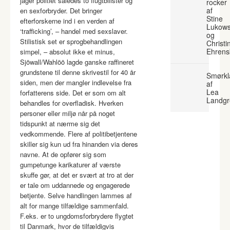
jager politiet således to flugtbilister og
rocker
af
en sexforbryder. Det bringer
Stine
efterforskerne ind i en verden af
Lukows
‘trafficking’, – handel med sexslaver.
og
Stilistisk set er sprogbehandlingen
Christi
Ehrens
simpel, – absolut ikke et minus,
Sjöwall/Wahlöö lagde ganske raffineret
grundstene til denne skrivestil for 40 år
Smørkl
siden, men der mangler indlevelse fra
af
Lea
forfatterens side. Det er som om alt
Landgr
behandles for overfladisk. Hverken
personer eller miljø når på noget
tidspunkt at nærme sig det
vedkommende. Flere af politibetjentene
skiller sig kun ud fra hinanden via deres
navne. At de opfører sig som
gumpetunge karikaturer af værste
skuffe gør, at det er svært at tro at der
er tale om uddannede og engagerede
betjente. Selve handlingen lammes af
alt for mange tilfældige sammenfald.
F.eks. er to ungdomsforbrydere flygtet
til Danmark, hvor de tilfældigvis