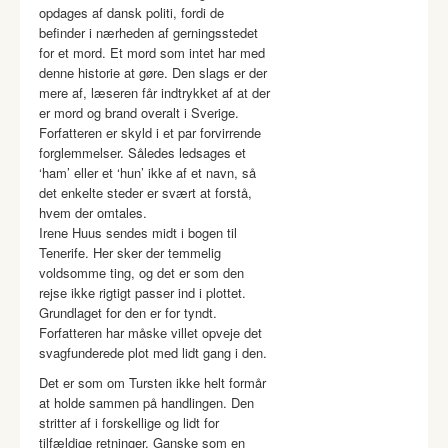
opdages af dansk politi, fordi de
befinder i nærheden af gerningsstedet
for et mord. Et mord som intet har med
denne historie at gøre. Den slags er der
mere af, læseren får indtrykket af at der
er mord og brand overalt i Sverige.
Forfatteren er skyld i et par forvirrende
forglemmelser. Således ledsages et
‘ham’ eller et ‘hun’ ikke af et navn, så
det enkelte steder er svært at forstå,
hvem der omtales.
Irene Huus sendes midt i bogen til
Tenerife. Her sker der temmelig
voldsomme ting, og det er som den
rejse ikke rigtigt passer ind i plottet.
Grundlaget for den er for tyndt.
Forfatteren har måske villet opveje det
svagfunderede plot med lidt gang i den.
Det er som om Tursten ikke helt formår
at holde sammen på handlingen. Den
stritter af i forskellige og lidt for
tilfældige retninger. Ganske som en