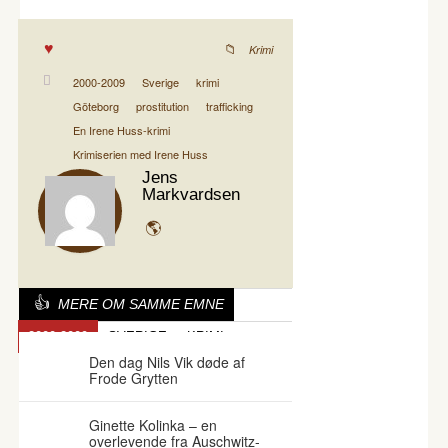
Krimi
2000-2009
Sverige
krimi
Göteborg
prostitution
trafficking
En Irene Huss-krimi
Krimiserien med Irene Huss
Jens
Markvardsen
MERE OM SAMME EMNE
2000-2009
SVERIGE
KRIMI
Den dag Nils Vik døde af
Frode Grytten
Ginette Kolinka – en
overlevende fra Auschwitz-