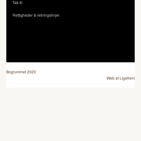
Tak til
Rettigheder & retningslinjer
Bogrummet 2020
Web af Ligefrem