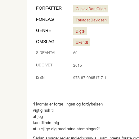
FORFATTER
Gustav Dan Gride
FORLAG
Forlaget Davidsen
GENRE
Digte
OMSLAG
Ukendt
60
SIDEANTAL
2015
UDGIVET
978-87-996517-7-1
ISBN
“Hvornår er fortællingen og fordybelsen
vigtig nok til
at jeg
kan tillade mig
at ulejlige dig med mine stemninger?”
Sådan spørger jeg’et indledningsvis i samlingens første d