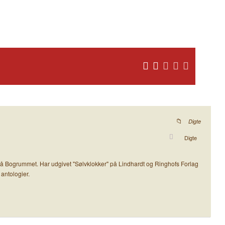
Digte
Digte
på Bogrummet. Har udgivet "Sølvklokker" på Lindhardt og Ringhofs Forlag
 antologier.