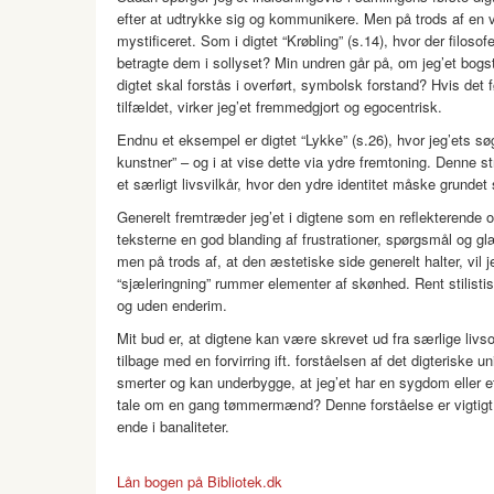
efter at udtrykke sig og kommunikere. Men på trods af en vi
mystificeret. Som i digtet “Krøbling” (s.14), hvor der filos
betragte dem i sollyset? Min undren går på, om jeg’et bogs
digtet skal forstås i overført, symbolsk forstand? Hvis det
tilfældet, virker jeg’et fremmedgjort og egocentrisk.
Endnu et eksempel er digtet “Lykke” (s.26), hvor jeg’ets søg
kunstner” – og i at vise dette via ydre fremtoning. Denne s
et særligt livsvilkår, hvor den ydre identitet måske grundet 
Generelt fremtræder jeg’et i digtene som en reflekterende 
teksterne en god blanding af frustrationer, spørgsmål og glæd
men på trods af, at den æstetiske side generelt halter, vil
“sjæleringning” rummer elementer af skønhed. Rent stilisti
og uden enderim.
Mit bud er, at digtene kan være skrevet ud fra særlige li
tilbage med en forvirring ift. forståelsen af det digteriske
smerter og kan underbygge, at jeg’et har en sygdom eller et
tale om en gang tømmermænd? Denne forståelse er vigtigt, h
ende i banaliteter.
Lån bogen på Bibliotek.dk