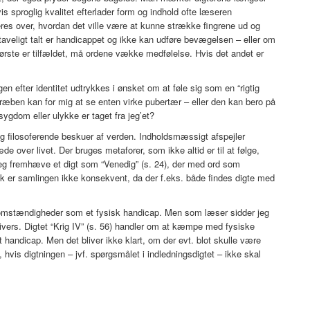
s sproglig kvalitet efterlader form og indhold ofte læseren
oferes over, hvordan det ville være at kunne strække fingrene ud og
taveligt talt er handicappet og ikke kan udføre bevægelsen – eller om
 første er tilfældet, må ordene vække medfølelse. Hvis det andet er
en efter identitet udtrykkes i ønsket om at føle sig som en “rigtig
træben kan for mig at se enten virke pubertær – eller den kan bero på
sygdom eller ulykke er taget fra jeg’et?
og filosoferende beskuer af verden. Indholdsmæssigt afspejler
e over livet. Der bruges metaforer, som ikke altid er til at følge,
 jeg fremhæve et digt som “Venedig” (s. 24), der med ord som
sk er samlingen ikke konsekvent, da der f.eks. både findes digte med
vsomstændigheder som et fysisk handicap. Men som læser sidder jeg
 univers. Digtet “Krig IV” (s. 56) handler om at kæmpe med fysiske
 handicap. Men det bliver ikke klart, om der evt. blot skulle være
vis digtningen – jvf. spørgsmålet i indledningsdigtet – ikke skal