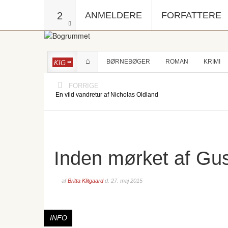
2
ANMELDERE
FORFATTERE
BØRNEBØGER
ROMAN
KRIMI
KIG
FORRIGE
En vild vandretur af Nicholas Oldland
Inden mørket af Gu
af
Britta Klitgaard
d.
27. maj 2015
INFO