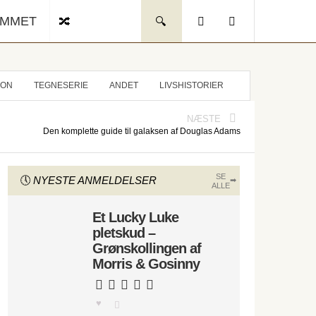
UMMET
ION
TEGNESERIE
ANDET
LIVSHISTORIER
NÆSTE
Den komplette guide til galaksen af Douglas Adams
SE
NYESTE ANMELDELSER
ALLE
Et Lucky Luke
pletskud –
Grønskollingen af
Morris & Gosinny