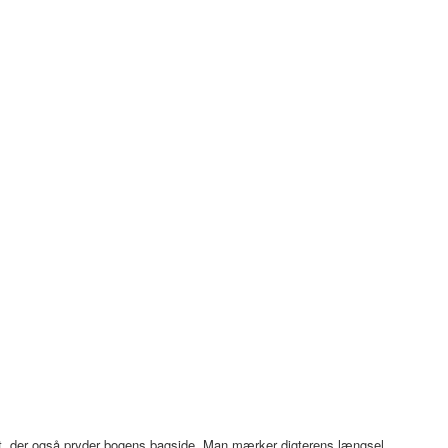
igt, der også pryder bogens bagside. Man mærker digterens længsel