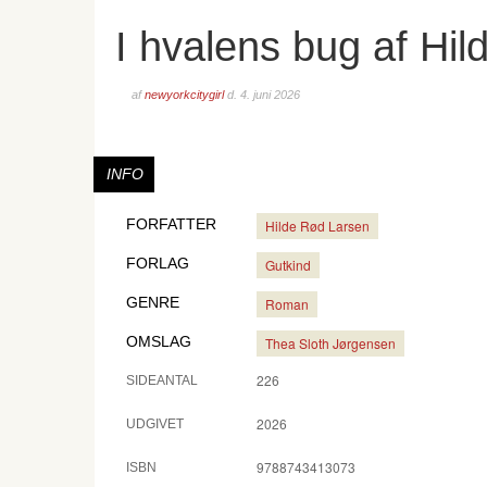
I hvalens bug af Hi
af
newyorkcitygirl
d.
4. juni 2026
INFO
FORFATTER
Hilde Rød Larsen
FORLAG
Gutkind
GENRE
Roman
OMSLAG
Thea Sloth Jørgensen
226
SIDEANTAL
2026
UDGIVET
9788743413073
ISBN