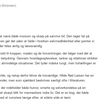
nk Simonsen)
r at være både morsom og skarp på samme tid. Den tager fat på
n gør det uden at falde i hverken selvmedlidenhed eller pointer vi
er føles ærlig og læseværdig.
ld til kroppen, maden og de forventninger, der følger med det at
 betydning. Gennem hverdagsoplevelser, tanker og relationer skildrer
 almindelige situationer. Det lyder måske tungt, men fortællingen er
fylde, og netop derfor bliver de troværdige. Hilde Rød Larsen har en
der, men som sjældent beskrives særligt ofte i litteraturen.
 der indeholder både humor, smerte og selverkendelse på en
t skarpt blik for menneskers indre liv. Det er en bog, der både
med at rumstere længe efter, at sidste side er læst.