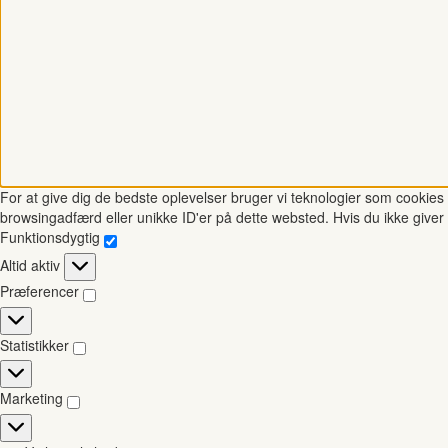
For at give dig de bedste oplevelser bruger vi teknologier som cookies t
browsingadfærd eller unikke ID'er på dette websted. Hvis du ikke giver 
Funktionsdygtig
Funktionsdygtig
Altid aktiv
Præferencer
Præferencer
Statistikker
Statistikker
Marketing
Marketing