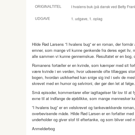
I hvalens buk (på dansk ved Betty Fra
ORIGINALTITEL
1. udgave, 1. oplag
UDGAVE
Hilde Rød Larsens ”I hvalens bug” er en roman, der formå
emner, som mange vil kunne genkende fra deres eget liv, me
alle sammen vi kunne gennemskue. Resultatet er en bog, d
Romanens fortæller er en kvinde, som kæmper med sit forho
være kvinde i en verden, hvor udseende ofte tillægges stor
bogen, hvordan usikkerhed kan snige sig ind i selv de mest
skrevet med en humor og selvironi, der gør den let at følge.
Små episoder, kommentarer eller iagttagelser får lov til at 
evne til at indfange de øjeblikke, som mange mennesker ken
”I hvalens bug” er en velskrevet og tankevækkende roman,
overbevisende måde. Hilde Rød Larsen er en forfatter med e
underholder og giver stof til eftertanke, og som bliver ved 
Anmelderbog