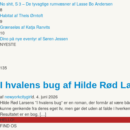
No shit, S 3 – De tyvagtige rumvæsner af Lasse Bo Andersen
8
Habitat af Theis Ørntoft
9
Grænseløs af Katja Ranvits
10
Dino på nye eventyr af Søren Jessen
NYESTE
135
I hvalens bug af Hilde Rød L
af
newyorkcitygirl
d. 4. juni 2026
Hilde Rød Larsens ”I hvalens bug” er en roman, der formår at være b
kunne genkende fra deres eget liv, men gør det uden at falde i hverk
Resultatet er en bog, […]
HELLO!
FIND OS