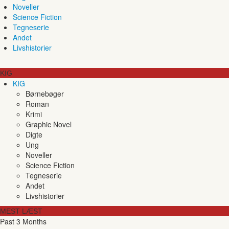
Noveller
Science Fiction
Tegneserie
Andet
Livshistorier
KIG
KIG
Børnebøger
Roman
Krimi
Graphic Novel
Digte
Ung
Noveller
Science Fiction
Tegneserie
Andet
Livshistorier
MEST LÆST
Past 3 Months