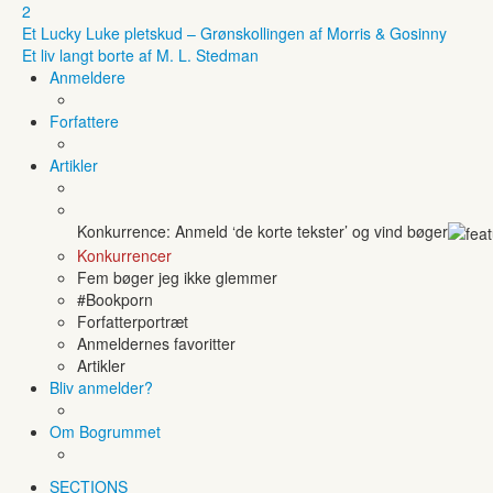
2
Et Lucky Luke pletskud – Grønskollingen af Morris & Gosinny
Et liv langt borte af M. L. Stedman
Anmeldere
Forfattere
Artikler
Konkurrence: Anmeld ‘de korte tekster’ og vind bøger
Konkurrencer
Fem bøger jeg ikke glemmer
#Bookporn
Forfatterportræt
Anmeldernes favoritter
Artikler
Bliv anmelder?
Om Bogrummet
SECTIONS