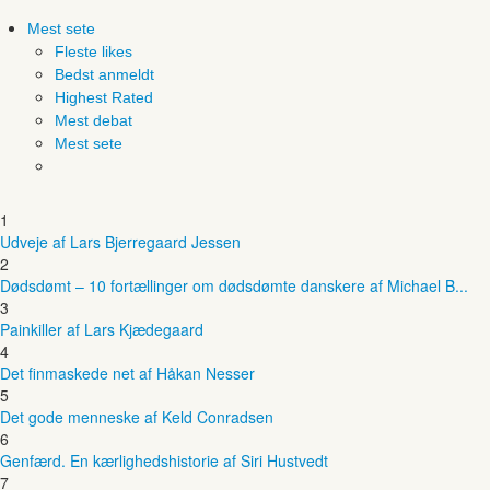
Mest sete
Fleste likes
Bedst anmeldt
Highest Rated
Mest debat
Mest sete
1
Udveje af Lars Bjerregaard Jessen
2
Dødsdømt – 10 fortællinger om dødsdømte danskere af Michael B...
3
Painkiller af Lars Kjædegaard
4
Det finmaskede net af Håkan Nesser
5
Det gode menneske af Keld Conradsen
6
Genfærd. En kærlighedshistorie af Siri Hustvedt
7