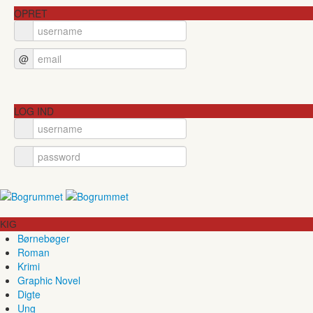
OPRET
@
LOG IND
KIG
Børnebøger
Roman
Krimi
Graphic Novel
Digte
Ung