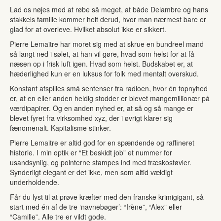
Lad os nøjes med at røbe så meget, at både Delambre og hans
stakkels familie kommer helt derud, hvor man nærmest bare er
glad for at overleve. Hvilket absolut ikke er sikkert.
Pierre Lemaitre har moret sig med at skrue en bundreel mand
så langt ned i sølet, at han vil gøre, hvad som helst for at få
næsen op i frisk luft igen. Hvad som helst. Budskabet er, at
hæderlighed kun er en luksus for folk med mentalt overskud.
Konstant afspilles små sentenser fra radioen, hvor én topnyhed
er, at en eller anden heldig stodder er blevet mangemillionær på
værdipapirer. Og en anden nyhed er, at så og så mange er
blevet fyret fra virksomhed xyz, der i øvrigt klarer sig
fænomenalt. Kapitalisme stinker.
Pierre Lemaitre er altid god for en spændende og raffineret
historie. I min optik er “Et beskidt job” et nummer for
usandsynlig, og pointerne stampes ind med træskostøvler.
Synderligt elegant er det ikke, men som altid vældigt
underholdende.
Får du lyst til at prøve kræfter med den franske krimigigant, så
start med én af de tre ‘navnebøger’: “Irène”, “Alex” eller
“Camille”. Alle tre er vildt gode.