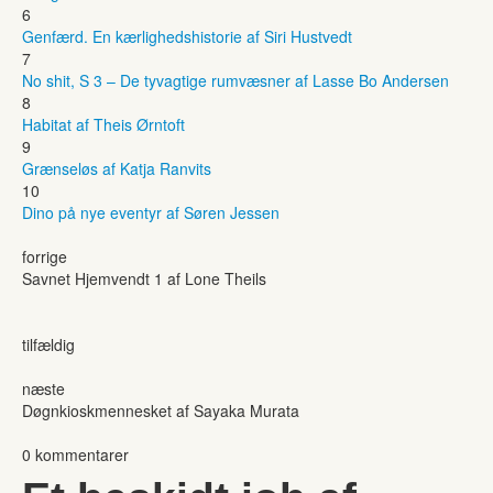
6
Genfærd. En kærlighedshistorie af Siri Hustvedt
7
No shit, S 3 – De tyvagtige rumvæsner af Lasse Bo Andersen
8
Habitat af Theis Ørntoft
9
Grænseløs af Katja Ranvits
10
Dino på nye eventyr af Søren Jessen
forrige
Savnet Hjemvendt 1 af Lone Theils
tilfældig
næste
Døgnkioskmennesket af Sayaka Murata
0 kommentarer