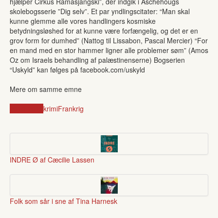
hjælper Cirkus Ramasjangski”, der indgik i Aschehougs
skolebogsserie ”Dig selv”. Et par yndlingscitater: “Man skal
kunne glemme alle vores handlingers kosmiske
betydningsløshed for at kunne være forfængelig, og det er en
grov form for dumhed” (Nattog til Lissabon, Pascal Mercier) “For
en mand med en stor hammer ligner alle problemer søm” (Amos
Oz om Israels behandling af palæstinenserne) Bogserien
“Uskyld” kan følges på facebook.com/uskyld
Mere om samme emne
2010-2019
krimi
Frankrig
INDRE Ø af Cæcilie Lassen
Folk som sår i sne af Tina Harnesk