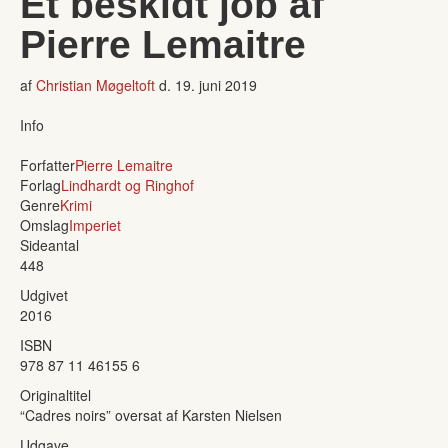
Et beskidt job af
Pierre Lemaitre
af
Christian Møgeltoft
d.
19. juni 2019
Info
Forfatter
Pierre Lemaitre
Forlag
Lindhardt og Ringhof
Genre
Krimi
Omslag
Imperiet
Sideantal
448
Udgivet
2016
ISBN
978 87 11 46155 6
Originaltitel
“Cadres noirs” oversat af Karsten Nielsen
Udgave