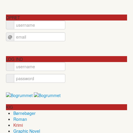
OPRET
@
LOG IND
KIG
Børnebøger
Roman
Krimi
Graphic Novel