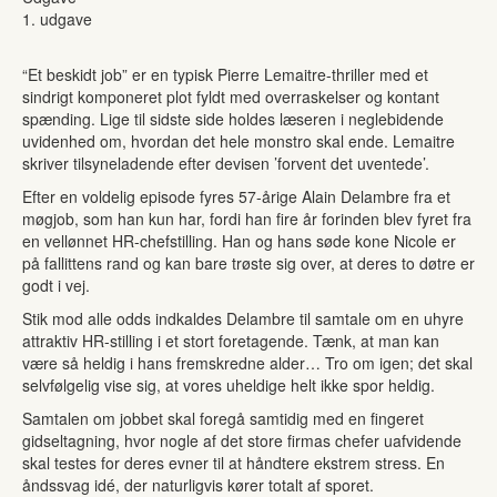
1. udgave
“Et beskidt job” er en typisk Pierre Lemaitre-thriller med et
sindrigt komponeret plot fyldt med overraskelser og kontant
spænding. Lige til sidste side holdes læseren i neglebidende
uvidenhed om, hvordan det hele monstro skal ende. Lemaitre
skriver tilsyneladende efter devisen ’forvent det uventede’.
Efter en voldelig episode fyres 57-årige Alain Delambre fra et
møgjob, som han kun har, fordi han fire år forinden blev fyret fra
en vellønnet HR-chefstilling. Han og hans søde kone Nicole er
på fallittens rand og kan bare trøste sig over, at deres to døtre er
godt i vej.
Stik mod alle odds indkaldes Delambre til samtale om en uhyre
attraktiv HR-stilling i et stort foretagende. Tænk, at man kan
være så heldig i hans fremskredne alder… Tro om igen; det skal
selvfølgelig vise sig, at vores uheldige helt ikke spor heldig.
Samtalen om jobbet skal foregå samtidig med en fingeret
gidseltagning, hvor nogle af det store firmas chefer uafvidende
skal testes for deres evner til at håndtere ekstrem stress. En
åndssvag idé, der naturligvis kører totalt af sporet.