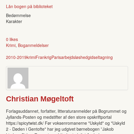
Lån bogen på biblioteket
Bedømmelse
Karakter
0 likes
Krimi
,
Boganmeldelser
2010-2019
krimi
Frankrig
Paris
arbejdsløshed
gidseltagning
Christian Møgeltoft
Forlagsuddannet, forfatter, litteraturanmelder på Bogrummet og
Jyllands-Posten og medstifter af den store opskriftportal
https://spicytwist.dk/ Før voksenromanerne "Uskyld" og "Uskyld
2 - Døden i Gentofte" har jeg udgivet børnebogen ”Jakob