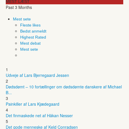
MEST LÆST
Past 3 Months
Mest sete
Fleste likes
Bedst anmeldt
Highest Rated
Mest debat
Mest sete
1
Udveje af Lars Bjerregaard Jessen
2
Dødsdømt – 10 fortællinger om dødsdømte danskere af Michael
B...
3
Painkiller af Lars Kjædegaard
4
Det finmaskede net af Håkan Nesser
5
Det gode menneske af Keld Conradsen