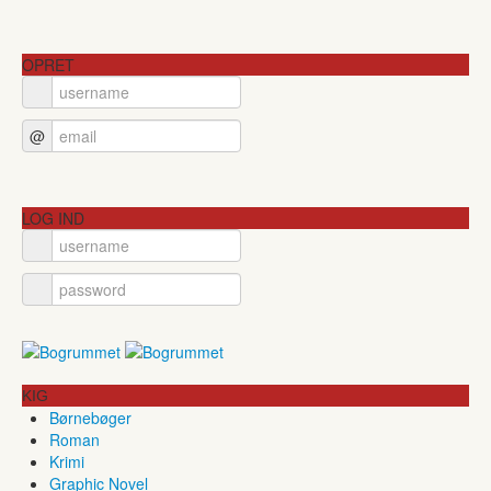
OPRET
@
LOG IND
KIG
Børnebøger
Roman
Krimi
Graphic Novel