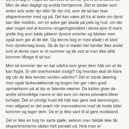
Men de sker dagligt og endda herhjemme. Det er steder som
enten selv avler dyr eller får dyr ind, som de så kan lave
eksperimenter med og på. Det kan være alt fra at teste om dyret
kan tåle medicin, om en salve gør skade på pels og hud, om der
sker noget ved at komme rengøringsmiddel i deres øjne til mere
grelle ting som både påfører dyrene smerter og lidelser men
også som gør at de dør. Og denne bog er med afsæt i et sted
hvor dyreforsøg laves. Så de dyr vi møder her kender ikke andet
end at deres navn er et nummer og de ved at man ikke altid
kommer tilbage til sit bur.
Men så kommer der en kat udefra som giver dem håb om at de
kan flygte. Er det overhovedet muligt? Og hvordan skal de klare
sig når de ikke kender verden udenfor? Det er barsk læsning
men også tankevækkende og bogen her gør i den grad
opmærksom på at dyr er følende væsner. Da katten giver de
andre almindelige navne er det som om deres selvværd bliver
forhøjet. Det er utroligt hvad lidt håb kan gøre ved stemningen,
men alligevel er det svært når menneskerne med de hvide kitler
kommer og tager dem. De er jo ikke vant til at gøre modstand.
Det er ikke en bog for sarte sjæle, selvom man faktisk ikke får
eksperimenterne sådan helt penslet ud. Hvis man er