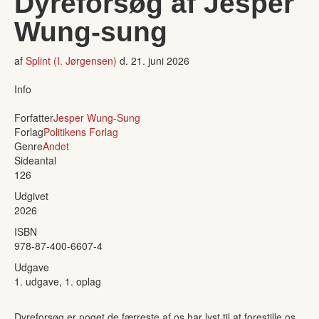
Dyreforsøg af Jesper
Wung-sung
af
Splint (I. Jørgensen)
d.
21. juni 2026
Info
Forfatter
Jesper Wung-Sung
Forlag
Politikens Forlag
Genre
Andet
Sideantal
126
Udgivet
2026
ISBN
978-87-400-6607-4
Udgave
1. udgave, 1. oplag
Dyreforsøg er noget de færreste af os har lyst til at forestille os.