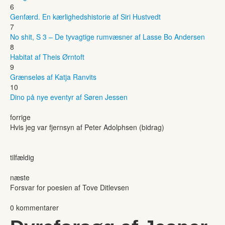
6
Genfærd. En kærlighedshistorie af Siri Hustvedt
7
No shit, S 3 – De tyvagtige rumvæsner af Lasse Bo Andersen
8
Habitat af Theis Ørntoft
9
Grænseløs af Katja Ranvits
10
Dino på nye eventyr af Søren Jessen
forrige
Hvis jeg var fjernsyn af Peter Adolphsen (bidrag)
tilfældig
næste
Forsvar for poesien af Tove Ditlevsen
0 kommentarer