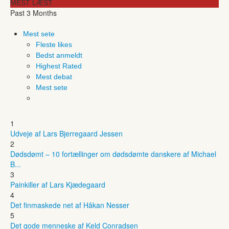
MEST LÆST
Past 3 Months
Mest sete
Fleste likes
Bedst anmeldt
Highest Rated
Mest debat
Mest sete
1
Udveje af Lars Bjerregaard Jessen
2
Dødsdømt – 10 fortællinger om dødsdømte danskere af Michael
B...
3
Painkiller af Lars Kjædegaard
4
Det finmaskede net af Håkan Nesser
5
Det gode menneske af Keld Conradsen