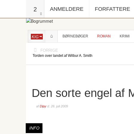
2
ANMELDERE
FORFATTERE
BØRNEBØGER
ROMAN
KRIMI
KIG
FORRIGE
Torden over landet af Wilbur A. Smith
Den sorte engel af
af
Dipy
d.
26. juli 2009
INFO