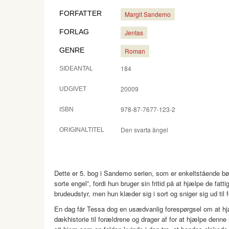
FORFATTER
Margit Sandemo
FORLAG
Jentas
GENRE
Roman
184
SIDEANTAL
20009
UDGIVET
978-87-7677-123-2
ISBN
Den svarta ängel
ORIGINALTITEL
Dette er 5. bog i Sandemo serien, som er enkeltstående bø
sorte engel”, fordi hun bruger sin fritid på at hjælpe de fat
brudeudstyr, men hun klæder sig i sort og sniger sig ud til
En dag får Tessa dog en usædvanlig forespørgsel om at hjæ
dækhistorie til forældrene og drager af for at hjælpe denn