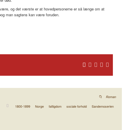
 er død.
at være, og det værste er at hovedpersonerne er så længe om at
 bog man sagtens kan være foruden.
Roman
1800-1899
Norge
fattigdom
sociale forhold
Sandemoserien