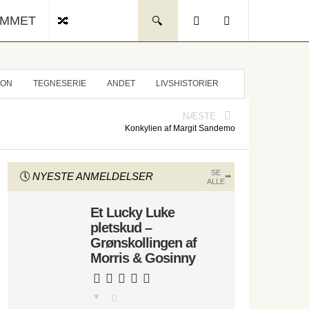
UMMET
ION
TEGNESERIE
ANDET
LIVSHISTORIER
NÆSTE
Konkylien af Margit Sandemo
SE
NYESTE ANMELDELSER
ALLE
Et Lucky Luke
pletskud –
Grønskollingen af
Morris & Gosinny