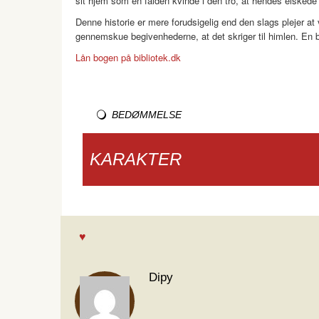
sit hjem som en falden kvinde i den tro, at hendes elskede
Denne historie er mere forudsigelig end den slags plejer 
gennemskue begivenhederne, at det skriger til himlen. En
Lån bogen på bibliotek.dk
BEDØMMELSE
KARAKTER
Dipy