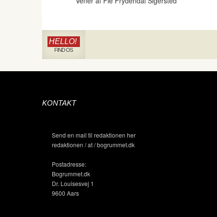
Vener af Fie Frydendal Sigersted
HELLO!
FIND OS
KONTAKT
Send en mail til redaktionen her
redaktionen / at / bogrummet.dk
Postadresse:
Bogrummet.dk
Dr. Louisesvej 1
9600 Aars