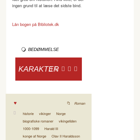
ingen grund til at læse det sidste bind.
Lån bogen på Bibliotek.dk
BEDØMMELSE
KARAKTER
Roman
historie
vikinger
Norge
biografiske romaner
vikingetiden
1000-1099
Harald III
konge af Norge
Olav II Haraldsson