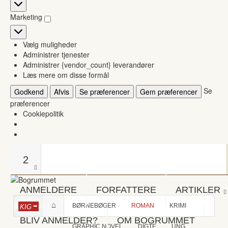
Statistikker
Marketing
Marketing
Vælg muligheder
Administrer tjenester
Administrer {vendor_count} leverandører
Læs mere om disse formål
Se
Godkend
Afvis
Se præferencer
Gem præferencer
præferencer
Cookiepolitik
2
ANMELDERE
FORFATTERE
ARTIKLER
BØRNEBØGER
ROMAN
KRIMI
KIG
BLIV ANMELDER?
OM BOGRUMMET
GRAPHIC NOVEL
DIGTE
UNG