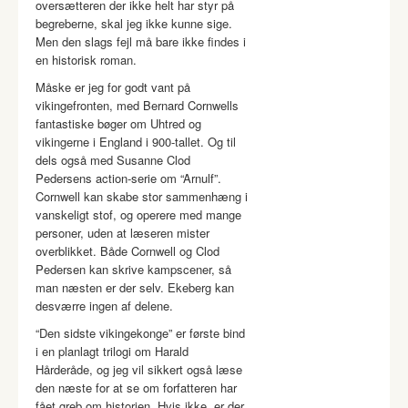
oversætteren der ikke helt har styr på
begreberne, skal jeg ikke kunne sige.
Men den slags fejl må bare ikke findes i
en historisk roman.
Måske er jeg for godt vant på
vikingefronten, med Bernard Cornwells
fantastiske bøger om Uhtred og
vikingerne i England i 900-tallet. Og til
dels også med Susanne Clod
Pedersens action-serie om “Arnulf”.
Cornwell kan skabe stor sammenhæng i
vanskeligt stof, og operere med mange
personer, uden at læseren mister
overblikket. Både Cornwell og Clod
Pedersen kan skrive kampscener, så
man næsten er der selv. Ekeberg kan
desværre ingen af delene.
“Den sidste vikingekonge” er første bind
i en planlagt trilogi om Harald
Hårderåde, og jeg vil sikkert også læse
den næste for at se om forfatteren har
fået greb om historien. Hvis ikke, er der