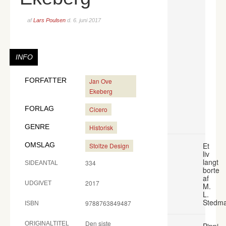
af
Lars Poulsen
d.
6. juni 2017
INFO
FORFATTER
Jan Ove
Ekeberg
FORLAG
Cicero
GENRE
Historisk
OMSLAG
Et
Stoltze Design
liv
langt
334
SIDEANTAL
borte
af
2017
UDGIVET
M.
L.
Stedm
9788763849487
ISBN
Den siste
ORIGINALTITEL
Pippi