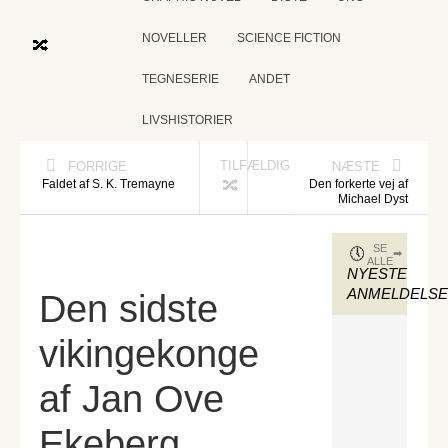
NOVELLER
SCIENCE FICTION
TEGNESERIE
ANDET
LIVSHISTORIER
TILFÆLDIG
FORRIGE
NÆSTE
Faldet af S. K. Tremayne
Den forkerte vej af
Michael Dyst
SE
ALLE
NYESTE
ANMELDELS
Den sidste
vikingekonge
af Jan Ove
Ekeberg