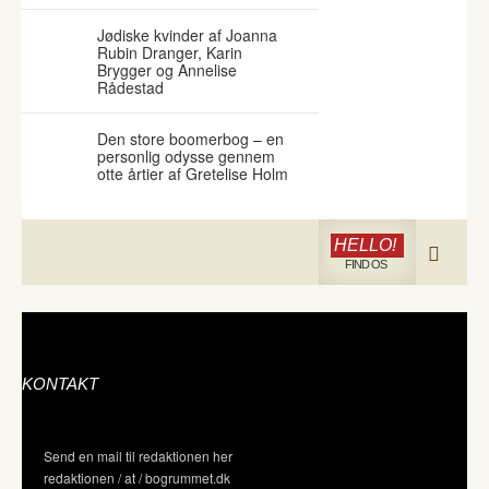
Jødiske kvinder af Joanna
Rubin Dranger, Karin
Brygger og Annelise
Rådestad
Den store boomerbog – en
personlig odysse gennem
otte årtier af Gretelise Holm
HELLO!
FIND OS
KONTAKT
Send en mail til redaktionen her
redaktionen / at / bogrummet.dk