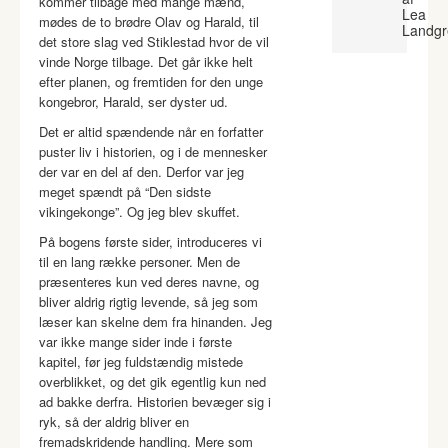
kommer tilbage med mange mænd,
Lea
mødes de to brødre Olav og Harald, til
Landgr
det store slag ved Stiklestad hvor de vil
vinde Norge tilbage. Det går ikke helt
efter planen, og fremtiden for den unge
kongebror, Harald, ser dyster ud.
Det er altid spændende når en forfatter
puster liv i historien, og i de mennesker
der var en del af den. Derfor var jeg
meget spændt på “Den sidste
vikingekonge”. Og jeg blev skuffet.
På bogens første sider, introduceres vi
til en lang række personer. Men de
præsenteres kun ved deres navne, og
bliver aldrig rigtig levende, så jeg som
læser kan skelne dem fra hinanden. Jeg
var ikke mange sider inde i første
kapitel, før jeg fuldstændig mistede
overblikket, og det gik egentlig kun ned
ad bakke derfra. Historien bevæger sig i
ryk, så der aldrig bliver en
fremadskridende handling. Mere som