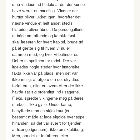
små vinduer ind til dele af det der kunne
have været en handling. Vinduer der
hurtigt bliver lukket igen, hvorefter det
næste vindue et helt andet sted i
historien bliver åbnet. Da persongalleriet
er både omfattende og karakterløst,
skal læseren for hvert kapitel, bruge tid
på at gætte sig til hvem vi nu er
sammen med, og hvor vi befinder os.
Det er simpelthen for rodet. Der var
ligeledes nogle steder hvor historiske
fakta ikke var på plads, men det var
ikke muligt at afgøre om det skyldtes
forfatteren, eller en oversætter der ikke
havde sat sig ordentligt ind i sagerne.
F.eks. spredte vikingerne møg på deres
marker – ikke gylle. Under kamp,
benyttede man en skjoldmur (en
bestemt måde at lade skjolde overlappe
hinanden, så det var svært for fjenden
at trænge igennem), ikke en skjoldborg.
Men, om det er forfatteren eller