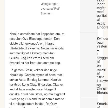
vikingkongen -
leger
tagfat
oversat af Rolf
med
Stavnem
politiet
af
Astrid
Lindgr
Norske anmeldere har kappedes om, at
Kvinde
rose Jan Ove Ekebergs roman “Den
bag
sidste vikingekonge”, om Harald
vesten
Hårderåde til skyerne. Nogle har endda
–
sammenlignet Ekeberg med Jan
i
skygge
Guillou. Jeg kan være i tvivl om
af
hvorvidt vi har læst den samme bog.
en
rocker
På gården Stein, vokser den unge
af
Harald op. Gården styres af hans mor,
Stine
enken Åsta. En dag kommer Haralds
Lukows
halvbror, kong Olav, til gården. Olav er
og
Christi
ved at tabe magten over Norge til
Ehrens
danske Knud den Store, og må flygte til
Sverige og Rusland for at samle mænd
til at tilbageerobre landet. Da Olav
Smørkl
af