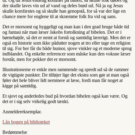
til. Og da Jesus endelig kommer på banen, så skulle folk døbes og
der skulle laves vin ud af vand og deles brød ud. Nå ja og Jesus
skulle korsfæstes og så skulle han genopstå, for så var der lige en
chance mere for englene til at skræmme folk fra vid og sans.
Det er morsomt og hyggeligt og man kan i den grad bruge både tid
og fantasi når man læser Jakobs fortolkning af bibelen. Det er i
børnehøjde, så det er nemt at forstå og samtidig lærerigt. Men det er
også en historie som ikke pådutter nogen at tro eller tage en religion
til sig. For her får du både humor, sjove vinkler og et moderne sprog
indblandet. Og enkelte referencer som måske kun den voksne læser
forstår, men for pokker det er morsomt.
Illustrationerne er enkle men rammende og spredt ud så de rammer
de vigtigste punkter. De tilføjer lige det ekstra som gør at man også
føler det hele bliver lidt nemmere at læse, fordi man får noget at
kigge på samtidig.
Et sjovt og anderledes bud på hvordan bibelen også kan være. Og
det er i sig selv virkelig godt tænkt.
Anmeldereksemplar.
Lån bogen på biblioteket
Bedømmelse