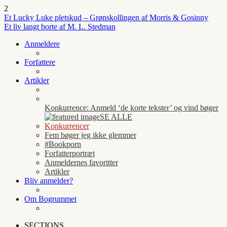
2
Et Lucky Luke pletskud – Grønskollingen af Morris & Gosinny
Et liv langt borte af M. L. Stedman
Anmeldere
Forfattere
Artikler
Konkurrence: Anmeld ‘de korte tekster’ og vind bøger
SE ALLE
Konkurrencer
Fem bøger jeg ikke glemmer
#Bookporn
Forfatterportræt
Anmeldernes favoritter
Artikler
Bliv anmelder?
Om Bogrummet
SECTIONS