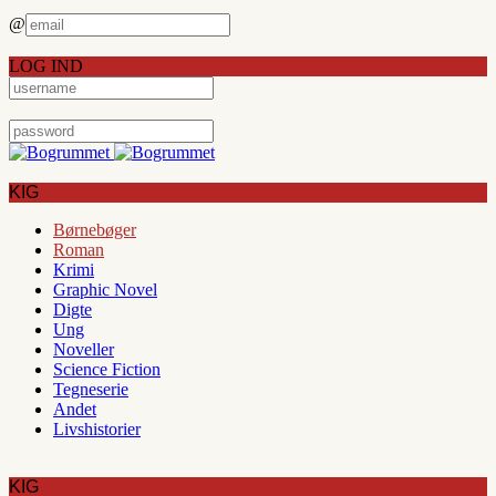
@
LOG IND
KIG
Børnebøger
Roman
Krimi
Graphic Novel
Digte
Ung
Noveller
Science Fiction
Tegneserie
Andet
Livshistorier
KIG