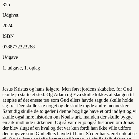
355
Udgivet
2024
ISBN
9788772323268
Udgave
1. udgave, 1. oplag
Jesus Kristus og hans følgere. Men først jordens skabelse, for Gud
skulle jo starte et sted. Og Adam og Eva skulle lokkes af slangen til
at spise af det eneste træ som Gud ellers havde sagt de skulle holde
sig fra. Der skulle ske noget og de skulle møde andre mennesker.
Samtidig skulle de to geder i denne bog lige have et ord indført og vi
skulle også høre historien om Noahs ark, manden der skulle bygge
en ark midt ude i ørkenen. Og så var der jo også historien om Jonas
der blev slugt af en hval og det var kun fordi han ikke ville udføre
den opgave som Gud ellers havde til ham. Så der har været nok at se