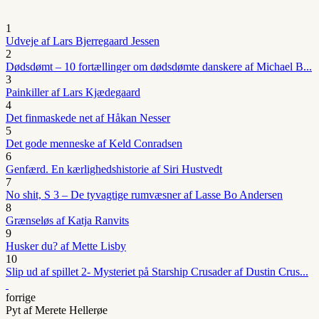
1
Udveje af Lars Bjerregaard Jessen
2
Dødsdømt – 10 fortællinger om dødsdømte danskere af Michael B...
3
Painkiller af Lars Kjædegaard
4
Det finmaskede net af Håkan Nesser
5
Det gode menneske af Keld Conradsen
6
Genfærd. En kærlighedshistorie af Siri Hustvedt
7
No shit, S 3 – De tyvagtige rumvæsner af Lasse Bo Andersen
8
Grænseløs af Katja Ranvits
9
Husker du? af Mette Lisby
10
Slip ud af spillet 2- Mysteriet på Starship Crusader af Dustin Crus...
forrige
Pyt af Merete Hellerøe