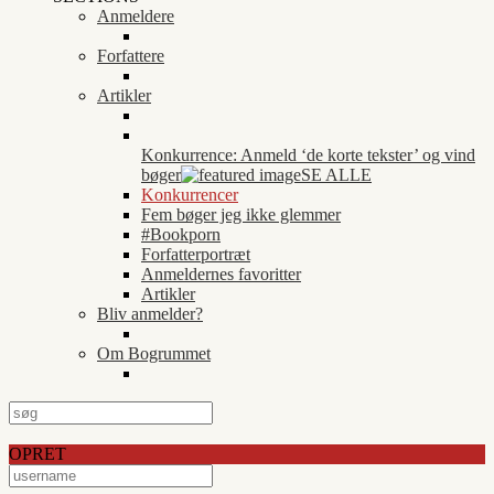
Anmeldere
Forfattere
Artikler
Konkurrence: Anmeld ‘de korte tekster’ og vind
bøger
SE ALLE
Konkurrencer
Fem bøger jeg ikke glemmer
#Bookporn
Forfatterportræt
Anmeldernes favoritter
Artikler
Bliv anmelder?
Om Bogrummet
OPRET