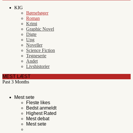
KIG
Børnebøger
Roman
Krimi
Graphic Novel
Digte
Ung
Noveller
Science Fiction
Tegneserie
Andet
Livshistorier
MEST LÆST
Past 3 Months
Mest sete
Fleste likes
Bedst anmeldt
Highest Rated
Mest debat
Mest sete