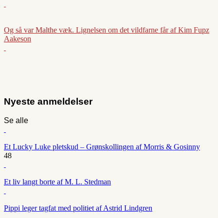
Og så var Malthe væk. Lignelsen om det vildfarne får af Kim Fupz
Aakeson
Nyeste anmeldelser
Se alle
Et Lucky Luke pletskud – Grønskollingen af Morris & Gosinny
48
Et liv langt borte af M. L. Stedman
Pippi leger tagfat med politiet af Astrid Lindgren