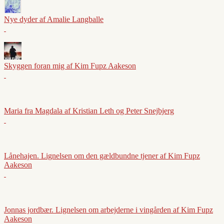
Nye dyder af Amalie Langballe
Skyggen foran mig af Kim Fupz Aakeson
Maria fra Magdala af Kristian Leth og Peter Snejbjerg
Lånehajen. Lignelsen om den gældbundne tjener af Kim Fupz
Aakeson
Jonnas jordbær. Lignelsen om arbejderne i vingården af Kim Fupz
Aakeson