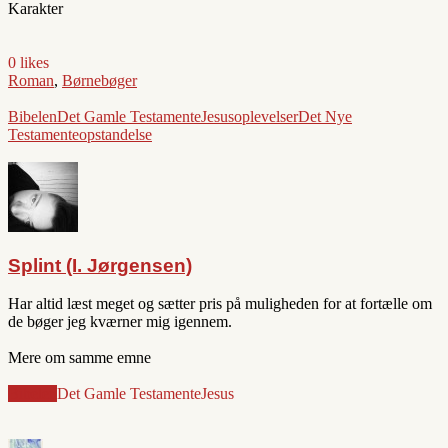
Karakter
0 likes
Roman
,
Børnebøger
Bibelen
Det Gamle Testamente
Jesus
oplevelser
Det Nye
Testamente
opstandelse
Splint (I. Jørgensen)
Har altid læst meget og sætter pris på muligheden for at fortælle om
de bøger jeg kværner mig igennem.
Mere om samme emne
Bibelen
Det Gamle Testamente
Jesus