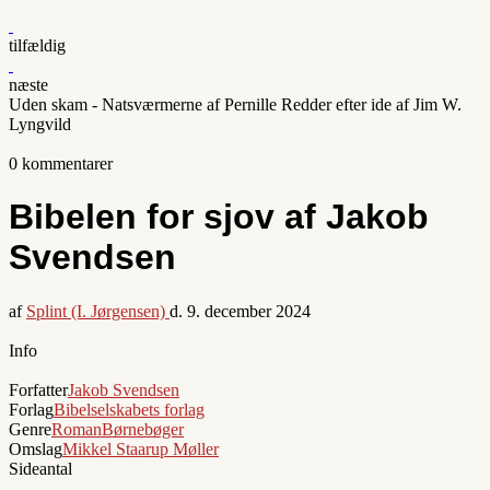
tilfældig
næste
Uden skam - Natsværmerne af Pernille Redder efter ide af Jim W.
Lyngvild
0 kommentarer
Bibelen for sjov af Jakob
Svendsen
af
Splint (I. Jørgensen)
d.
9. december 2024
Info
Forfatter
Jakob Svendsen
Forlag
Bibelselskabets forlag
Genre
Roman
Børnebøger
Omslag
Mikkel Staarup Møller
Sideantal