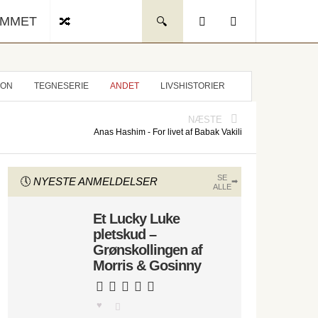
UMMET
ION
TEGNESERIE
ANDET
LIVSHISTORIER
NÆSTE
Anas Hashim - For livet af Babak Vakili
SE
NYESTE ANMELDELSER
ALLE
Et Lucky Luke
pletskud –
Grønskollingen af
Morris & Gosinny