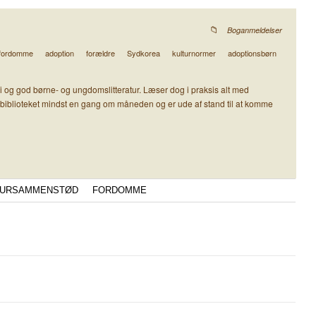
Boganmeldelser
fordomme
adoption
forældre
Sydkorea
kulturnormer
adoptionsbørn
tasi og god børne- og ungdomslitteratur. Læser dog i praksis alt med
 biblioteket mindst en gang om måneden og er ude af stand til at komme
TURSAMMENSTØD
FORDOMME
g