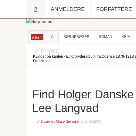
2
ANMELDERE
FORFATTERE
BØRNEBØGER
ROMAN
KRIMI
KIG
FORRIGE
Kvinder på kanten - Et forbryderalbum fra Odense 1879-1918 
Fredriksen
Find Holger Danske
Lee Langvad
af
Susanne Hilligsø Sørensen
d.
2. juli 2026