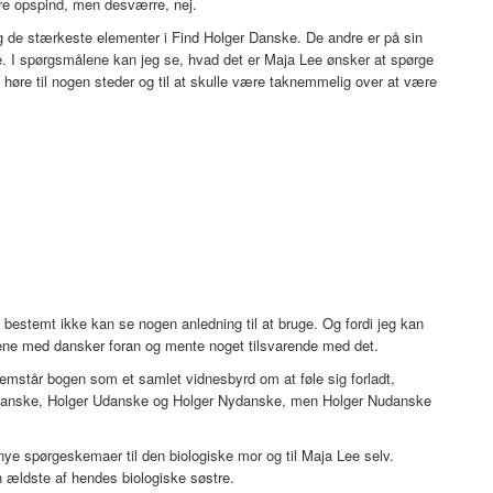
e opspind, men desværre, nej.
 de stærkeste elementer i Find Holger Danske. De andre er på sin
de. I spørgsmålene kan jeg se, hvad det er Maja Lee ønsker at spørge
øre til nogen steder og til at skulle være taknemmelig over at være
bestemt ikke kan se nogen anledning til at bruge. Og fordi jeg kan
ene med dansker foran og mente noget tilsvarende med det.
emstår bogen som et samlet vidnesbyrd om at føle sig forladt,
ger Danske, Holger Udanske og Holger Nydanske, men Holger Nudanske
ye spørgeskemaer til den biologiske mor og til Maja Lee selv.
n ældste af hendes biologiske søstre.