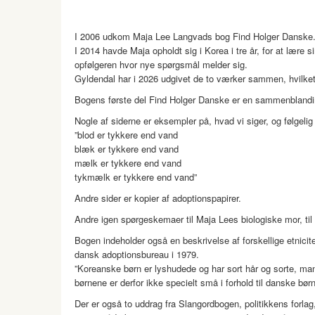
I 2006 udkom Maja Lee Langvads bog Find Holger Danske
I 2014 havde Maja opholdt sig i Korea i tre år, for at lære 
opfølgeren hvor nye spørgsmål melder sig.
Gyldendal har i 2026 udgivet de to værker sammen, hvilke
Bogens første del Find Holger Danske er en sammenblandin
Nogle af siderne er eksempler på, hvad vi siger, og følgelig 
”blod er tykkere end vand
blæk er tykkere end vand
mælk er tykkere end vand
tykmælk er tykkere end vand”
Andre sider er kopier af adoptionspapirer.
Andre igen spørgeskemaer til Maja Lees biologiske mor, til
Bogen indeholder også en beskrivelse af forskellige etnici
dansk adoptionsbureau i 1979.
”Koreanske børn er lyshudede og har sort hår og sorte, man
børnene er derfor ikke specielt små i forhold til danske børn
Der er også to uddrag fra Slangordbogen, politikkens forla