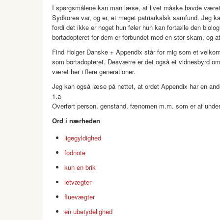
I spørgsmålene kan man læse, at livet måske havde været 
Sydkorea var, og er, et meget patriarkalsk samfund. Jeg kan
fordi det ikke er noget hun føler hun kan fortælle den biol
bortadopteret for dem er forbundet med en stor skam, og at
Find Holger Danske + Appendix står for mig som et velkom
som bortadopteret. Desværre er det også et vidnesbyrd om
været her i flere generationer.
Jeg kan også læse på nettet, at ordet Appendix har en and
1.a
Overført person, genstand, fænomen m.m. som er af under
Ord i nærheden
ligegyldighed
fodnote
kun en brik
letvægter
fluevægter
en ubetydelighed