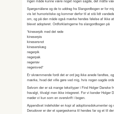
ingen måde kunne være noget nogen sagde, det måtte vær
Spørgsmålene og de to uddrag fra Slangordbogen er for mig
vis let humoristiske og kommer derfor til at stå lidt vande
om, og på den måde også mærke hendes følelse af ikke at h
blevet adopteret. Ordforklaringerne fra slangordbogen på
”kineserpik med det røde
kineserpis
kinesersnot
kineserskæg
negerpik
negerpak
negerrøv
negersved”
Er skræmmende fordi det er ord jeg ikke anede fandtes, og 
mærke, hvad det ville gøre ved mig, hvis nogen sagde ord
Selvom der er så mange teksttyper i Find Holger Danske fr
fravalgt, tilvalgt men ikke integreret. For vi kender Hol
møder vi kun som en overskrift i bogen.
Appendixet indeholder en kopi af adoptionsdokumenter og n
Derudover er der et spørgeskema til hendes far og et til de