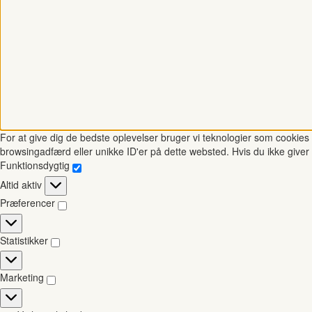
For at give dig de bedste oplevelser bruger vi teknologier som cookies t
browsingadfærd eller unikke ID'er på dette websted. Hvis du ikke giver 
Funktionsdygtig
Funktionsdygtig
Altid aktiv
Præferencer
Præferencer
Statistikker
Statistikker
Marketing
Marketing