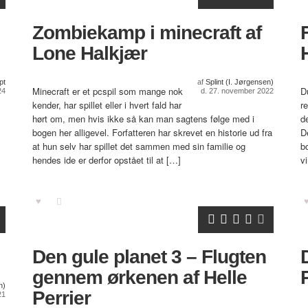
Zombiekamp i minecraft af
Lone Halkjær
pt
af
Splint (I. Jørgensen)
Minecraft er et pcspil som mange nok
D
24
d. 27. november 2022
kender, har spillet eller i hvert fald har
r
hørt om, men hvis ikke så kan man sagtens følge med i
d
bogen her alligevel. Forfatteren har skrevet en historie ud fra
D
at hun selv har spillet det sammen med sin familie og
bo
hendes ide er derfor opstået til at […]
v
Den gule planet 3 – Flugten
gennem ørkenen af Helle
n)
Perrier
21