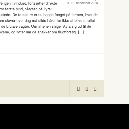
rengen i vinduet, fortsætter direkte
d. 15. december 2020
vor første bind, “Jagten på Lyra”
luttede. De to søstre er nu begge fanget på farmen, hvor de
om slaver hver dag må slide hårdt for ikke at blive straffet
f de brutale vagter. Om aftenen sniger Ayla sig ud til de
oksne, og lytter når de snakker om flugtforsøg. […]