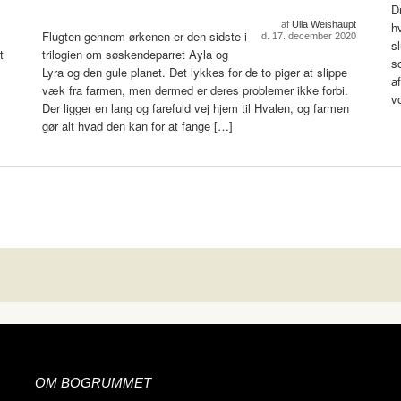
D
af
Ulla Weishaupt
h
Flugten gennem ørkenen er den sidste i
d. 17. december 2020
s
t
trilogien om søskendeparret Ayla og
s
Lyra og den gule planet. Det lykkes for de to piger at slippe
a
væk fra farmen, men dermed er deres problemer ikke forbi.
v
Der ligger en lang og farefuld vej hjem til Hvalen, og farmen
gør alt hvad den kan for at fange […]
OM BOGRUMMET