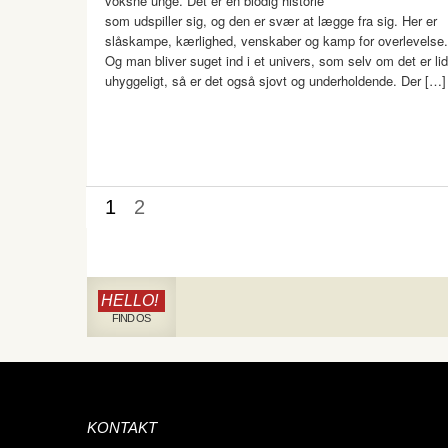
voksne unge. Det er en blodig historie
som udspiller sig, og den er svær at lægge fra sig. Her er
slåskampe, kærlighed, venskaber og kamp for overlevelse.
Og man bliver suget ind i et univers, som selv om det er lid
uhyggeligt, så er det også sjovt og underholdende. Der […]
1
2
HELLO!
FIND OS
KONTAKT