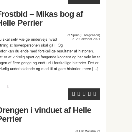
Frostbid – Mikas bog af
Helle Perrier
af
Splint (I. Jørgensen)
u skal selv vælge undervejs hvad
d. 29. oktober 2021
etning at hovedpersonen skal gå i. Og
erfor kan du ende med forskellige resultater af historien.
et er et virkelig sjovt og fangende koncept og har selv læst
gen af flere gange og endt ud i forskellige historier. Det er
irkelig underholdende og med til at gøre historien mere […]
Drengen i vinduet af Helle
Perrier
af
Ulla Weishaupt