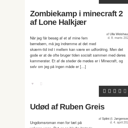
Zombiekamp i minecraft 2
af Lone Halkjær
af
Ulla Weishau
Når jeg får besøg af et af mine fem
d. 8. marts 20
børnebørn, må jeg indrømme at det med
skærm-tid ind i mellem kan være en udfordring. Men det
gode er at de ofte bruger tiden socialt sammen med deres
kammerater. Et af de steder de mødes er i Minecraft, og
selv om jeg på ingen måde er […]
Udød af Ruben Greis
af
Splint (I. Jørgense
Ungdomsroman men for tæt på
d. 4. april 20