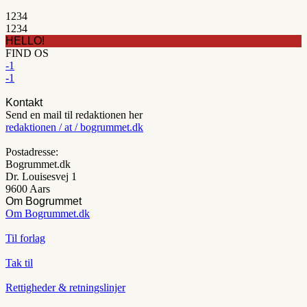
1
2
3
4
1
2
3
4
HELLO!
FIND OS
-1
-1
Kontakt
Send en mail til redaktionen her
redaktionen / at / bogrummet.dk
Postadresse:
Bogrummet.dk
Dr. Louisesvej 1
9600 Aars
Om Bogrummet
Om Bogrummet.dk
Til forlag
Tak til
Rettigheder & retningslinjer