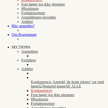
Fem bøger jeg ikke glemmer
#Bookporn
Forfatterportræt
Anmeldernes favoritter
Artikler
Bliv anmelder?
Om Bogrummet
SECTIONS
Anmeldere
Forfattere
Artikler
Konkurrence: Anmeld ‘de korte tekster’ og vind
bøger
SE ALLE
Konkurrencer
Fem bøger jeg ikke glemmer
#Bookporn
Forfatterportræt
Anmeldernes favoritter