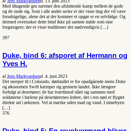
af
Jens Markvardsen
d. 13. juni 2023
Med tiltagende gru nærmer den afsluttende kamp mellem de gode
og de onde sig. Som i alle andre serier er der visse ting der vil være
forudsigelige, alene det at der kommer et opgør er en selvfølge. Og
dermed overrasker dette bind ikke på samme måde som sine
forgængere; der er visse traditioner der nødvendigvis […]
397
Duke, bind 6: afsporet af Hermann og
Yves H.
af
Jens Markvardsen
d. 4. juni 2023
Det snerper til i Colorado, dødstallet er for opadgående mens Duke
og økonomen Swift kæmper sig gennem landet. Ikke længere
forfulgt at desertører; de har tværtimod slået sig sammen med
soldaterne i hælene på desertørernes ledere, der i ren nød er flygtet
direkte ud i ørkenen. Vel at mærke uden mad og vand. I minebyen
[…]
376
Duke, bind 5: En revolvermand bliver