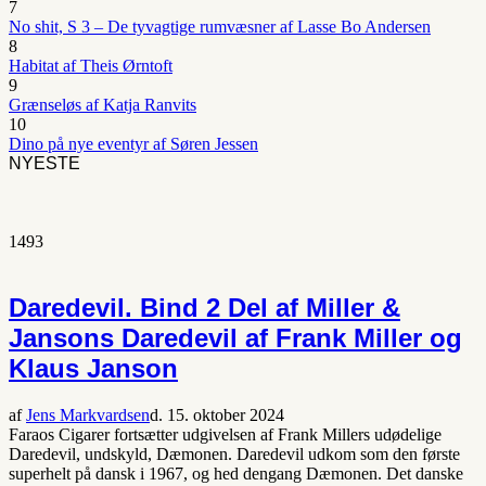
7
No shit, S 3 – De tyvagtige rumvæsner af Lasse Bo Andersen
8
Habitat af Theis Ørntoft
9
Grænseløs af Katja Ranvits
10
Dino på nye eventyr af Søren Jessen
NYESTE
1
493
Daredevil. Bind 2 Del af Miller &
Jansons Daredevil af Frank Miller og
Klaus Janson
af
Jens Markvardsen
d. 15. oktober 2024
Faraos Cigarer fortsætter udgivelsen af Frank Millers udødelige
Daredevil, undskyld, Dæmonen. Daredevil udkom som den første
superhelt på dansk i 1967, og hed dengang Dæmonen. Det danske