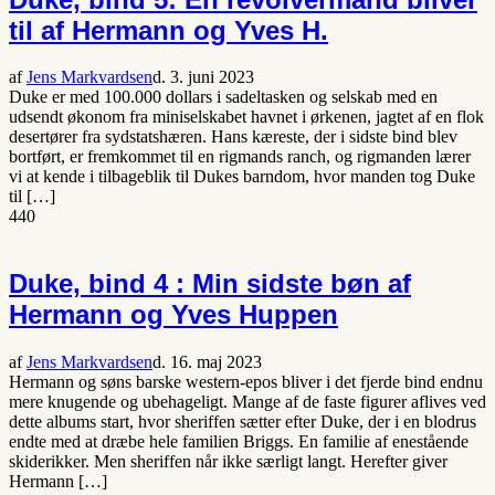
til af Hermann og Yves H.
af
Jens Markvardsen
d. 3. juni 2023
Duke er med 100.000 dollars i sadeltasken og selskab med en
udsendt økonom fra miniselskabet havnet i ørkenen, jagtet af en flok
desertører fra sydstatshæren. Hans kæreste, der i sidste bind blev
bortført, er fremkommet til en rigmands ranch, og rigmanden lærer
vi at kende i tilbageblik til Dukes barndom, hvor manden tog Duke
til […]
440
Duke, bind 4 : Min sidste bøn af
Hermann og Yves Huppen
af
Jens Markvardsen
d. 16. maj 2023
Hermann og søns barske western-epos bliver i det fjerde bind endnu
mere knugende og ubehageligt. Mange af de faste figurer aflives ved
dette albums start, hvor sheriffen sætter efter Duke, der i en blodrus
endte med at dræbe hele familien Briggs. En familie af enestående
skiderikker. Men sheriffen når ikke særligt langt. Herefter giver
Hermann […]