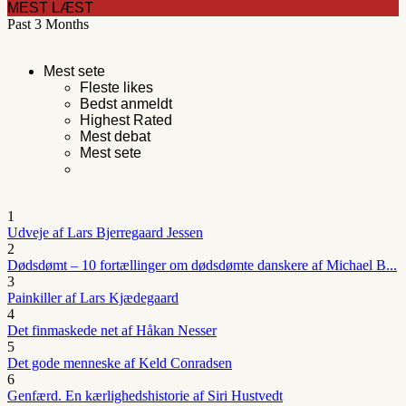
MEST LÆST
Past 3 Months
Mest sete
Fleste likes
Bedst anmeldt
Highest Rated
Mest debat
Mest sete
1
Udveje af Lars Bjerregaard Jessen
2
Dødsdømt – 10 fortællinger om dødsdømte danskere af Michael B...
3
Painkiller af Lars Kjædegaard
4
Det finmaskede net af Håkan Nesser
5
Det gode menneske af Keld Conradsen
6
Genfærd. En kærlighedshistorie af Siri Hustvedt