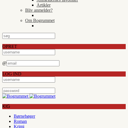
Artikler
Bliv anmelder?
Om Bogrummet
OPRET
@
LOG IND
KIG
Børnebøger
Roman
Krimi