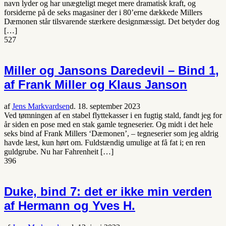
navn lyder og har unægteligt meget mere dramatisk kraft, og
forsiderne på de seks magasiner der i 80’erne dækkede Millers
Dæmonen står tilsvarende stærkere designmæssigt. Det betyder dog
[…]
527
Miller og Jansons Daredevil – Bind 1,
af Frank Miller og Klaus Janson
af
Jens Markvardsen
d. 18. september 2023
Ved tømningen af en stabel flyttekasser i en fugtig stald, fandt jeg for
år siden en pose med en stak gamle tegneserier. Og midt i det hele
seks bind af Frank Millers ‘Dæmonen’, – tegneserier som jeg aldrig
havde læst, kun hørt om. Fuldstændig umulige at få fat i; en ren
guldgrube. Nu har Fahrenheit […]
396
Duke, bind 7: det er ikke min verden
af Hermann og Yves H.