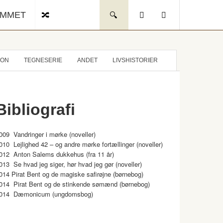
UMMET
ION
TEGNESERIE
ANDET
LIVSHISTORIER
Bibliografi
009 Vandringer i mørke (noveller)
010 Lejlighed 42 – og andre mørke fortællinger (noveller)
012 Anton Salems dukkehus (fra 11 år)
013 Se hvad jeg siger, hør hvad jeg gør (noveller)
014 Pirat Bent og de magiske safirøjne (børnebog)
014 Pirat Bent og de stinkende sømænd (børnebog)
014 Dæmonicum (ungdomsbog)