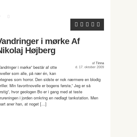
Vandringer i mørke Af
Nikolaj Højberg
af
Tinna
Vandringer i mørke” består af otte
d. 17. oktober 2009
oveller som alle, på nær én, kan
etegnes som horror. Den sidste er nok nærmere en blodig
riller. Min favoritnovelle er bogens første,” Jeg er så
ørstig”, hvor geologen Bo er i gang med at teste
orureningen i jorden omkring en nedlagt tankstation. Men
nart aner han, at noget […]