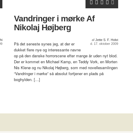
Vandringer i mørke Af
Nikolaj Højberg
hi
af
Jette S. F. Holst
På det seneste synes jeg, at der er
09
d. 17. oktober 2009
dukket flere nye og interessante navne
op på den danske horrorscene efter mange år uden nyt blod.
Der er kommet en Michael Kamp, en Teddy Vork, en Morten
Nis Klenø og nu Nikolaj Højberg, som med novellesamlingen
“Vandringer i mørke” så absolut fortjener en plads på
boghylden. […]