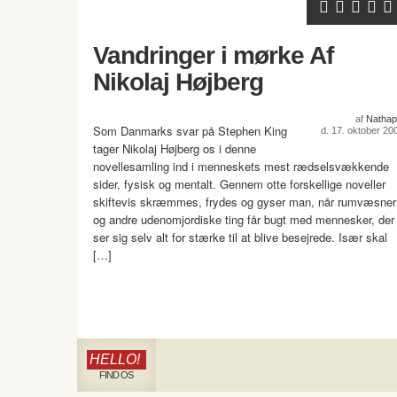
Vandringer i mørke Af
Nikolaj Højberg
af
Nathap
Som Danmarks svar på Stephen King
d. 17. oktober 20
tager Nikolaj Højberg os i denne
novellesamling ind i menneskets mest rædselsvækkende
sider, fysisk og mentalt. Gennem otte forskellige noveller
skiftevis skræmmes, frydes og gyser man, når rumvæsner
og andre udenomjordiske ting får bugt med mennesker, der
ser sig selv alt for stærke til at blive besejrede. Især skal
[…]
HELLO!
FIND OS