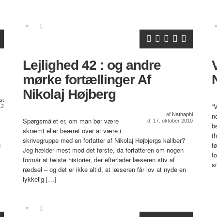
Lejlighed 42 : og andre
mørke fortællinger Af
Nikolaj Højberg
st
”
12
af
Nathaphi
n
Spørgsmålet er, om man bør være
d. 17. oktober 2010
b
skræmt eller beæret over at være i
th
skrivegruppe med en forfatter af Nikolaj Højbjergs kaliber?
g
t
Jeg hælder mest mod det første, da forfatteren om nogen
f
formår at twiste historier, der efterlader læseren stiv af
s
rædsel – og det er ikke altid, at læseren får lov at nyde en
lykkelig […]