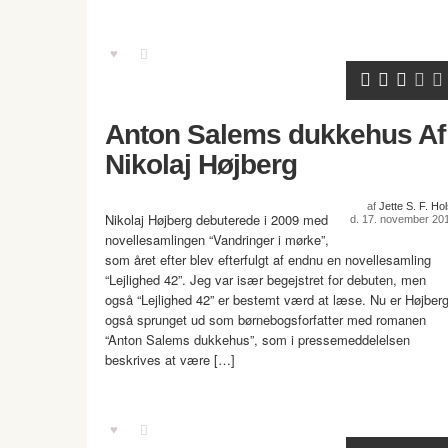
Anton Salems dukkehus Af
Nikolaj Højberg
af
Jette S. F. Hol
Nikolaj Højberg debuterede i 2009 med
d. 17. november 20
novellesamlingen “Vandringer i mørke”,
som året efter blev efterfulgt af endnu en novellesamling
“Lejlighed 42”. Jeg var især begejstret for debuten, men
også “Lejlighed 42” er bestemt værd at læse. Nu er Højber
også sprunget ud som børnebogsforfatter med romanen
“Anton Salems dukkehus”, som i pressemeddelelsen
beskrives at være […]