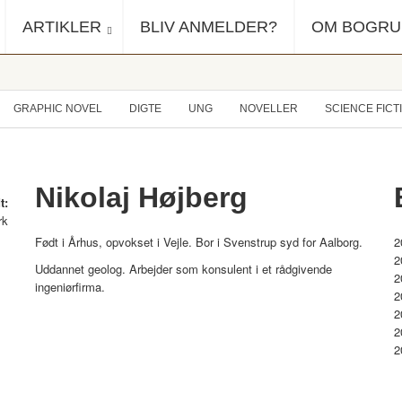
ARTIKLER
BLIV ANMELDER?
OM BOGR
GRAPHIC NOVEL
DIGTE
UNG
NOVELLER
SCIENCE FICT
Nikolaj Højberg
t:
rk
Født i Århus, opvokset i Vejle. Bor i Svenstrup syd for Aalborg.
2
2
Uddannet geolog. Arbejder som konsulent i et rådgivende
2
ingeniørfirma.
2
2
2
2