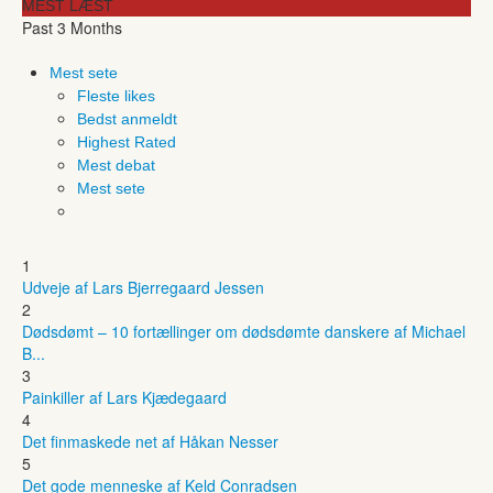
MEST LÆST
Past 3 Months
Mest sete
Fleste likes
Bedst anmeldt
Highest Rated
Mest debat
Mest sete
1
Udveje af Lars Bjerregaard Jessen
2
Dødsdømt – 10 fortællinger om dødsdømte danskere af Michael
B...
3
Painkiller af Lars Kjædegaard
4
Det finmaskede net af Håkan Nesser
5
Det gode menneske af Keld Conradsen