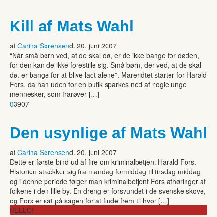
Kill af Mats Wahl
af
Carina Sørensen
d. 20. juni 2007
“Når små børn ved, at de skal dø, er de ikke bange for døden,
for den kan de ikke forestille sig. Små børn, der ved, at de skal
dø, er bange for at blive ladt alene”. Mareridtet starter for Harald
Fors, da han uden for en butik sparkes ned af nogle unge
mennesker, som frarøver […]
0
3907
Den usynlige af Mats Wahl
af
Carina Sørensen
d. 20. juni 2007
Dette er første bind ud af fire om kriminalbetjent Harald Fors.
Historien strækker sig fra mandag formiddag til tirsdag middag
og i denne periode følger man kriminalbetjent Fors afhøringer af
folkene i den lille by. En dreng er forsvundet i de svenske skove,
og Fors er sat på sagen for at finde frem til hvor […]
HELLO!