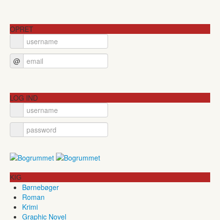
OPRET
@
LOG IND
KIG
Børnebøger
Roman
Krimi
Graphic Novel