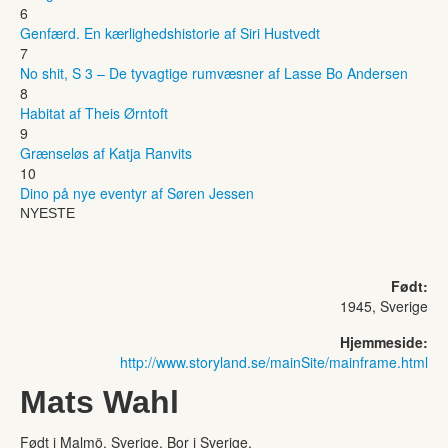
6
Genfærd. En kærlighedshistorie af Siri Hustvedt
7
No shit, S 3 – De tyvagtige rumvæsner af Lasse Bo Andersen
8
Habitat af Theis Ørntoft
9
Grænseløs af Katja Ranvits
10
Dino på nye eventyr af Søren Jessen
NYESTE
Født:
1945, Sverige
Hjemmeside:
http://www.storyland.se/mainSite/mainframe.html
Mats Wahl
Født i Malmö, Sverige. Bor i Sverige.