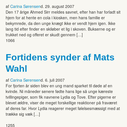
af
Carina Sørensen
d. 29. august 2007
Den 17 årige Ahmed Sirr meldes savnet, efter han har forladt sit
hjem for at hente en cola i kiosken, men hans familie er
bekymrede, da den unge knægt ikke er vendt hjem igen. Ikke
lang tid efter finder en skiløber et lig i skoven. Bukserne og er
trukket ned og offeret er skudt gennem […]
1066
Fortidens synder af Mats
Wahl
af
Carina Sørensen
d. 6. juli 2007
For fjorten år siden blev en ung mand sparket til døde af en
kvinde. Ni måneder senere fødte hans lige så unge kæreste
tvillingepiger, som fik navnene Lydia og Tove. Efter pigerne er
blevet ældre, viser de meget forskellige reaktioner på fraværet
af deres far. Hvor Lydia reagerer meget følelsesmæssigt med at
trække sig væk […]
1255