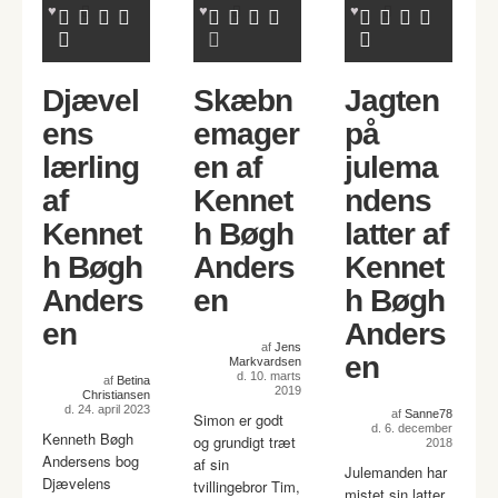
Djævel
Skæbn
Jagten
ens
emager
på
lærling
en af
julema
af
Kennet
ndens
Kennet
h Bøgh
latter af
h Bøgh
Anders
Kennet
Anders
en
h Bøgh
en
Anders
af
Jens
en
Markvardsen
d. 10. marts
af
Betina
2019
Christiansen
d. 24. april 2023
af
Sanne78
Simon er godt
d. 6. december
Kenneth Bøgh
og grundigt træt
2018
Andersens bog
af sin
Julemanden har
Djævelens
tvillingebror Tim,
mistet sin latter