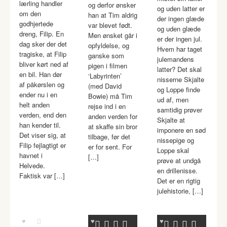
lærling handler
og derfor ønsker
og uden latter er
om den
han at Tim aldrig
der ingen glæde
godhjertede
var blevet født.
og uden glæde
dreng, Filip. En
Men ønsket går i
er der ingen jul.
dag sker der det
opfyldelse, og
Hvem har taget
tragiske, at Filip
ganske som
julemandens
bliver kørt ned af
pigen i filmen
latter? Det skal
en bil. Han dør
‘Labyrinten’
nisserne Skjalte
af påkørslen og
(med David
og Loppe finde
ender nu i en
Bowie) må Tim
ud af, men
helt anden
rejse ind i en
samtidig prøver
verden, end den
anden verden for
Skjalte at
han kender til.
at skaffe sin bror
imponere en sød
Det viser sig, at
tilbage, før det
nissepige og
Filip fejlagtigt er
er for sent. For
Loppe skal
havnet i
[…]
prøve at undgå
Helvede.
en drillenisse.
Faktisk var […]
Det er en rigtig
julehistorie, […]