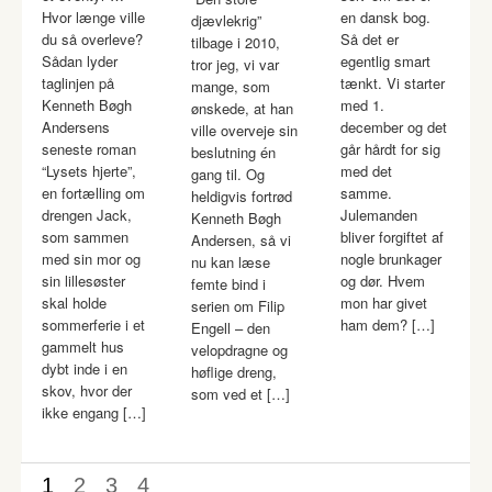
Hvor længe ville
en dansk bog.
djævlekrig”
du så overleve?
Så det er
tilbage i 2010,
Sådan lyder
egentlig smart
tror jeg, vi var
taglinjen på
tænkt. Vi starter
mange, som
Kenneth Bøgh
med 1.
ønskede, at han
Andersens
december og det
ville overveje sin
seneste roman
går hårdt for sig
beslutning én
“Lysets hjerte”,
med det
gang til. Og
en fortælling om
samme.
heldigvis fortrød
drengen Jack,
Julemanden
Kenneth Bøgh
som sammen
bliver forgiftet af
Andersen, så vi
med sin mor og
nogle brunkager
nu kan læse
sin lillesøster
og dør. Hvem
femte bind i
skal holde
mon har givet
serien om Filip
sommerferie i et
ham dem? […]
Engell – den
gammelt hus
velopdragne og
dybt inde i en
høflige dreng,
skov, hvor der
som ved et […]
ikke engang […]
1
2
3
4