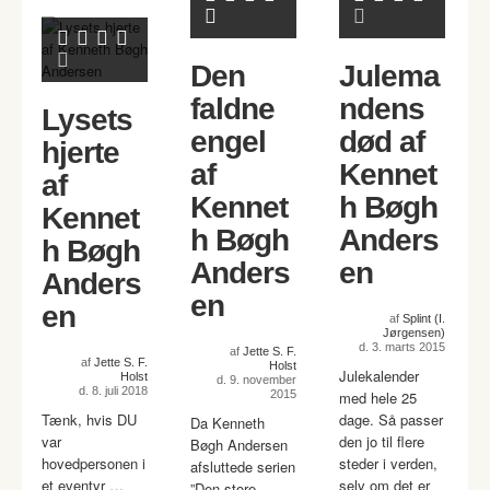
Den
Julema
faldne
ndens
Lysets
engel
død af
hjerte
af
Kennet
af
Kennet
h Bøgh
Kennet
h Bøgh
Anders
h Bøgh
Anders
en
Anders
en
en
af
Splint (I.
Jørgensen)
d. 3. marts 2015
af
Jette S. F.
af
Jette S. F.
Holst
Julekalender
Holst
d. 9. november
d. 8. juli 2018
2015
med hele 25
Tænk, hvis DU
dage. Så passer
Da Kenneth
var
den jo til flere
Bøgh Andersen
hovedpersonen i
steder i verden,
afsluttede serien
et eventyr …
selv om det er
”Den store