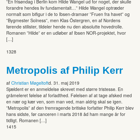
”En frisøndag i Berlin kom Hilde Wangel ud for noget, der skulle
forandre hendes liv fundamentalt…” Hilde Wangel optræder
normalt som bifigur i de to Ibsen-dramaer ”Fruen fra havet” og
”Bygmester Solness”, men Klas Östergren, en af Nordens
førende stilister, tildeler hende nu den absolutte hovedrolle.
Romanen ”Hilde” er en udløber af Ibsen NOR-projektet, hvor
[…]
1328
Metropolis af Philip Kerr
af
Christian Møgeltoft
d. 31. maj 2019
Sjældent er en anmeldelse skrevet med større tristesse. En
gråmeleret følelse af forladthed. Følelsen af at tage afsked med
en nær og kær ven, som man ved, man aldrig skal se igen.
”Metropolis” af den fremragende britiske forfatter Philip Kerr blev
hans sidste, før canceren i marts 2018 åd ham mange år for
tidligt. Romanen […]
1415