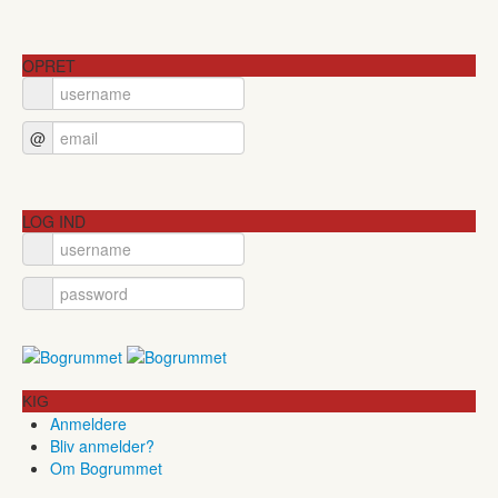
OPRET
@
LOG IND
KIG
Anmeldere
Bliv anmelder?
Om Bogrummet