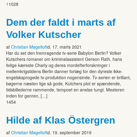
1
1028
Dem der faldt i marts af
Volker Kutscher
af
Christian Møgeltoft
d. 17. marts 2021
Har du set den fremragende tv-serie Babylon Berlin? Volker
Kutschers romaner om kriminalassistent Gereon Rath, hans
livlige kæreste Charly og deres mordefterforskninger i
mellemkrigstidens Berlin danner forlæg for den dyreste ikke-
engelsksprogede tv-produktion nogensinde. Tv-serien er brillant,
bøgerne næsten lige så gode. Kutchers plot er spændende,
tidsbillederne rammende, tempoet en anelse tungt. Mesteren
inden for genren, […]
1454
Hilde af Klas Östergren
af
Christian Møgeltoft
d. 19. september 2019