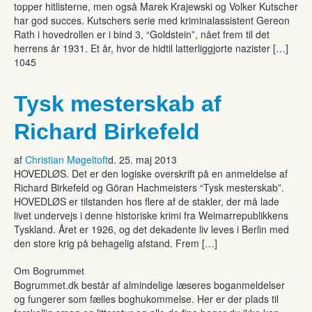
topper hitlisterne, men også Marek Krajewski og Volker Kutscher
har god succes. Kutschers serie med kriminalassistent Gereon
Rath i hovedrollen er i bind 3, “Goldstein”, nået frem til det
herrens år 1931. Et år, hvor de hidtil latterliggjorte nazister […]
1045
Tysk mesterskab af
Richard Birkefeld
af
Christian Møgeltoft
d. 25. maj 2013
HOVEDLØS. Det er den logiske overskrift på en anmeldelse af
Richard Birkefeld og Göran Hachmeisters “Tysk mesterskab”.
HOVEDLØS er tilstanden hos flere af de stakler, der må lade
livet undervejs i denne historiske krimi fra Weimarrepublikkens
Tyskland. Året er 1926, og det dekadente liv leves i Berlin med
den store krig på behagelig afstand. Frem […]
Om Bogrummet
Bogrummet.dk består af almindelige læseres boganmeldelser
og fungerer som fælles boghukommelse. Her er der plads til