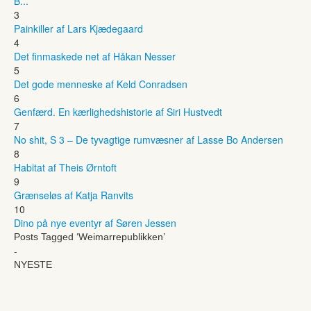
B...
3
Painkiller af Lars Kjædegaard
4
Det finmaskede net af Håkan Nesser
5
Det gode menneske af Keld Conradsen
6
Genfærd. En kærlighedshistorie af Siri Hustvedt
7
No shit, S 3 – De tyvagtige rumvæsner af Lasse Bo Andersen
8
Habitat af Theis Ørntoft
9
Grænseløs af Katja Ranvits
10
Dino på nye eventyr af Søren Jessen
Posts Tagged ‘Weimarrepublikken’
-
NYESTE