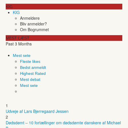
KIG
KIG
Anmeldere
Bliv anmelder?
Om Bogrummet
MEST LÆST
Past 3 Months
Mest sete
Fleste likes
Bedst anmeldt
Highest Rated
Mest debat
Mest sete
1
Udveje af Lars Bjerregaard Jessen
2
Dødsdømt – 10 fortællinger om dødsdømte danskere af Michael