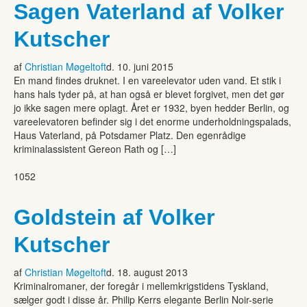
Sagen Vaterland af Volker
Kutscher
af
Christian Møgeltoft
d. 10. juni 2015
En mand findes druknet. I en vareelevator uden vand. Et stik i
hans hals tyder på, at han også er blevet forgivet, men det gør
jo ikke sagen mere oplagt. Året er 1932, byen hedder Berlin, og
vareelevatoren befinder sig i det enorme underholdningspalads,
Haus Vaterland, på Potsdamer Platz. Den egenrådige
kriminalassistent Gereon Rath og […]
1052
Goldstein af Volker
Kutscher
af
Christian Møgeltoft
d. 18. august 2013
Kriminalromaner, der foregår i mellemkrigstidens Tyskland,
sælger godt i disse år. Philip Kerrs elegante Berlin Noir-serie