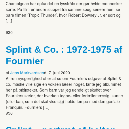
Champignac har opfundet en lysstråle der gør hvide mennesker
sorte. På film er andre sluppet fra samme spøg senere hen, se
bare filmen ‘Tropic Thunder’, hvor Robert Downey Jr. er sort og
[…]
930
Splint & Co. : 1972-1975 af
Fournier
af
Jens Markvardsen
d. 7. juni 2020
Af ren nysgerrighed efter at se om Fourniers udgave af Splint &
co. måske ville sige en voksen læser noget, lånte jeg albummet
her på biblioteket. Som barn var jeg uendeligt skuffet over
Fourniers serier, der hverken tegne- eller fortællemæssigt kunne
(eller kan, som det skal vise sig) holde tempo med den geniale
Franquin. Fourniers […]
956