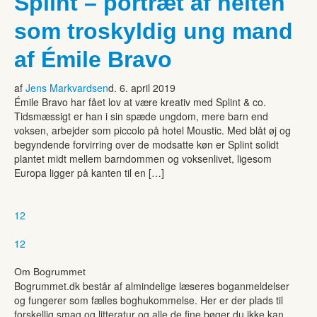
Splint – portræt af helten
som troskyldig ung mand
af Émile Bravo
af
Jens Markvardsen
d. 6. april 2019
Émile Bravo har fået lov at være kreativ med Splint & co.
Tidsmæssigt er han i sin spæde ungdom, mere barn end
voksen, arbejder som piccolo på hotel Moustic. Med blåt øj og
begyndende forvirring over de modsatte køn er Splint solidt
plantet midt mellem barndommen og voksenlivet, ligesom
Europa ligger på kanten til en […]
1
2
1
2
Om Bogrummet
Bogrummet.dk består af almindelige læseres boganmeldelser
og fungerer som fælles boghukommelse. Her er der plads til
forskellig smag og litteratur og alle de fine bøger du ikke kan