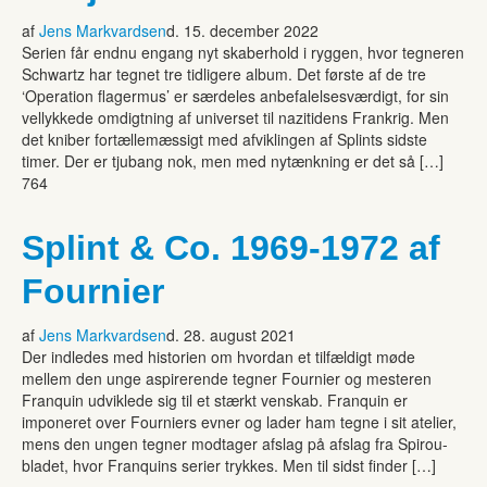
af
Jens Markvardsen
d. 15. december 2022
Serien får endnu engang nyt skaberhold i ryggen, hvor tegneren
Schwartz har tegnet tre tidligere album. Det første af de tre
‘Operation flagermus’ er særdeles anbefalelsesværdigt, for sin
vellykkede omdigtning af universet til nazitidens Frankrig. Men
det kniber fortællemæssigt med afviklingen af Splints sidste
timer. Der er tjubang nok, men med nytænkning er det så […]
764
Splint & Co. 1969-1972 af
Fournier
af
Jens Markvardsen
d. 28. august 2021
Der indledes med historien om hvordan et tilfældigt møde
mellem den unge aspirerende tegner Fournier og mesteren
Franquin udviklede sig til et stærkt venskab. Franquin er
imponeret over Fourniers evner og lader ham tegne i sit atelier,
mens den ungen tegner modtager afslag på afslag fra Spirou-
bladet, hvor Franquins serier trykkes. Men til sidst finder […]