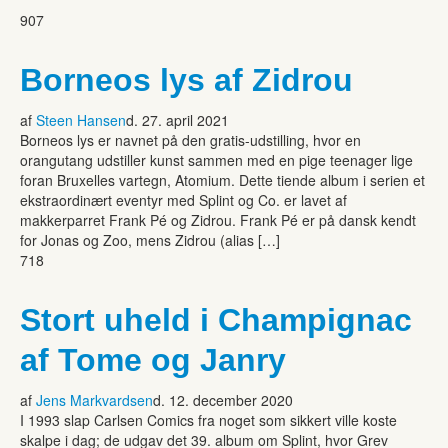
907
Borneos lys af Zidrou
af
Steen Hansen
d. 27. april 2021
Borneos lys er navnet på den gratis-udstilling, hvor en
orangutang udstiller kunst sammen med en pige teenager lige
foran Bruxelles vartegn, Atomium. Dette tiende album i serien et
ekstraordinært eventyr med Splint og Co. er lavet af
makkerparret Frank Pé og Zidrou. Frank Pé er på dansk kendt
for Jonas og Zoo, mens Zidrou (alias […]
718
Stort uheld i Champignac
af Tome og Janry
af
Jens Markvardsen
d. 12. december 2020
I 1993 slap Carlsen Comics fra noget som sikkert ville koste
skalpe i dag; de udgav det 39. album om Splint, hvor Grev