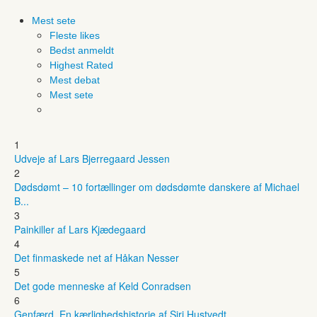
Mest sete
Fleste likes
Bedst anmeldt
Highest Rated
Mest debat
Mest sete
1
Udveje af Lars Bjerregaard Jessen
2
Dødsdømt – 10 fortællinger om dødsdømte danskere af Michael
B...
3
Painkiller af Lars Kjædegaard
4
Det finmaskede net af Håkan Nesser
5
Det gode menneske af Keld Conradsen
6
Genfærd. En kærlighedshistorie af Siri Hustvedt