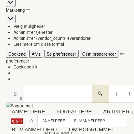
Statistikker
Marketing
Marketing
Vælg muligheder
Administrer tjenester
Administrer {vendor_count} leverandører
Læs mere om disse formål
Se
Godkend
Afvis
Se præferencer
Gem præferencer
præferencer
Cookiepolitik
2
ANMELDERE
FORFATTERE
ARTIKLER
ANMELDERE
BLIV ANMELDER?
KIG
BLIV ANMELDER?
OM BOGRUMMET
OM BOGRUMMET