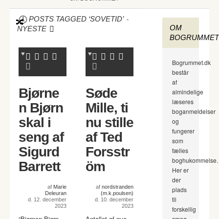
-
POSTS TAGGED ‘SOVETID’
OM
NYESTE
BOGRUMMET
Bogrummet.dk
består
af
Bjørne
Søde
almindelige
læseres
n Bjørn
Mille, ti
boganmeldelser
skal i
nu stille
og
fungerer
seng af
af Ted
som
Sigurd
Forsstr
fælles
boghukommelse.
Barrett
öm
Her er
der
af
Marie
af
nordstranden
plads
Deleuran
(m.k.poulsen)
til
d. 12. december
d. 10. december
2023
2023
forskellig
“Bjørnen Bjørn
Antallet af nye
smag