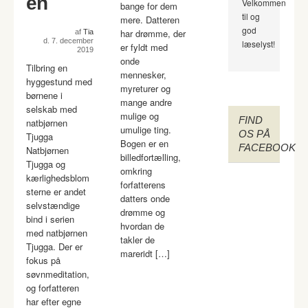
en
Velkommen
bange for dem
til og
mere. Datteren
god
har drømme, der
af
Tia
d. 7. december
læselyst!
er fyldt med
2019
onde
Tilbring en
mennesker,
hyggestund med
myreturer og
børnene i
mange andre
selskab med
mulige og
FIND
natbjørnen
umulige ting.
OS PÅ
Tjugga
Bogen er en
FACEBOOK
Natbjørnen
billedfortælling,
Tjugga og
omkring
kærlighedsblom
forfatterens
sterne er andet
datters onde
selvstændige
drømme og
bind i serien
hvordan de
med natbjørnen
takler de
Tjugga. Der er
mareridt […]
fokus på
søvnmeditation,
og forfatteren
har efter egne