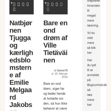
inspirerer
hinanden
til
meget
mere
Natbjør
Bare en
læsning.
nen
ond
Vil du
Tjugga
drøm af
vide
mere
og
Ville
så klik
kærligh
Tietäväi
her
edsblo
nen
Har
du lyst
mstern
til at
af
Sanne78
e af
d. 16. februar
anmelde
2016
på
Emilie
Bare en ond
Bogrummet.dk
Melgaa
drøm, siger far
så
og beder hende
læs
rd
at fortælle om
mere
Jakobs
den, så hun ikke
her
behøver at være