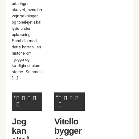
erfaringer
skrevet, hvordan
vejrtrækningen
og tonelejet skal
lyde under
oplæsning.
Samtidig med
dette hører vi en
historie om
Tjugga og
kærlighedsblom
sterne. Sammen
[…]
Jeg
Vitello
kan
bygger