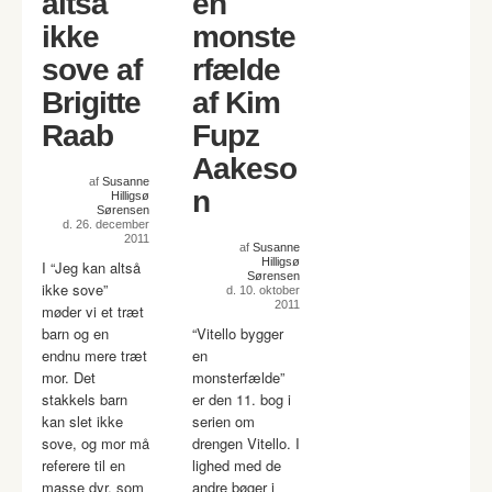
altså
en
ikke
monste
sove af
rfælde
Brigitte
af Kim
Raab
Fupz
Aakeso
af
Susanne
n
Hilligsø
Sørensen
d. 26. december
2011
af
Susanne
Hilligsø
I “Jeg kan altså
Sørensen
ikke sove”
d. 10. oktober
2011
møder vi et træt
barn og en
“Vitello bygger
endnu mere træt
en
mor. Det
monsterfælde”
stakkels barn
er den 11. bog i
kan slet ikke
serien om
sove, og mor må
drengen Vitello. I
referere til en
lighed med de
masse dyr, som
andre bøger i