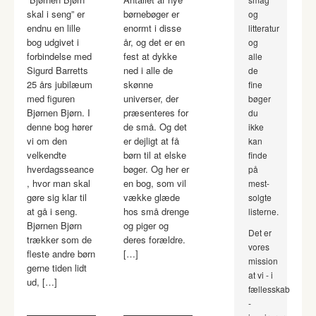
skal i seng” er
børnebøger er
og
endnu en lille
enormt i disse
litteratur
bog udgivet i
år, og det er en
og
forbindelse med
fest at dykke
alle
Sigurd Barretts
ned i alle de
de
25 års jubilæum
skønne
fine
med figuren
universer, der
bøger
Bjørnen Bjørn. I
præsenteres for
du
denne bog hører
de små. Og det
ikke
vi om den
er dejligt at få
kan
velkendte
børn til at elske
finde
hverdagsseance
bøger. Og her er
på
, hvor man skal
en bog, som vil
mest-
gøre sig klar til
vække glæde
solgte
at gå i seng.
hos små drenge
listerne.
Bjørnen Bjørn
og piger og
Det er
trækker som de
deres forældre.
vores
fleste andre børn
[…]
mission
gerne tiden lidt
at vi - i
ud, […]
fællesskab
-