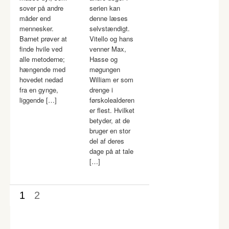
sover på andre
serien kan
måder end
denne læses
mennesker.
selvstændigt.
Barnet prøver at
Vitello og hans
finde hvile ved
venner Max,
alle metoderne;
Hasse og
hængende med
møgungen
hovedet nedad
William er som
fra en gynge,
drenge i
liggende […]
førskolealderen
er flest. Hvilket
betyder, at de
bruger en stor
del af deres
dage på at tale
[…]
1
2