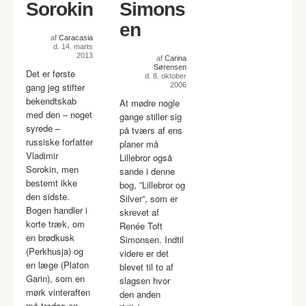
Sorokin
Simons
en
af
Caracasia
d. 14. marts
2013
af
Carina
Sørensen
Det er første
d. 8. oktober
gang jeg stifter
2006
bekendtskab
At mødre nogle
med den – noget
gange stiller sig
syrede –
på tværs af ens
russiske forfatter
planer må
Vladimir
Lillebror også
Sorokin, men
sande i denne
bestemt ikke
bog, ”Lillebror og
den sidste.
Silver”, som er
Bogen handler i
skrevet af
korte træk, om
Renée Toft
en brødkusk
Simonsen. Indtil
(Perkhusja) og
videre er det
en læge (Platon
blevet til to af
Garin), som en
slagsen hvor
mørk vinteraften
den anden
må trodse en