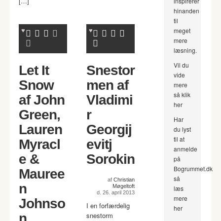
[…]
inspirerer
hinanden
til
meget
mere
læsning.
Vil du
Let It
Snestor
vide
Snow
men af
mere
så klik
af John
Vladimi
her
Green,
r
Har
Lauren
Georgij
du lyst
til at
Myracl
evitj
anmelde
e &
Sorokin
på
Bogrummet.dk
Mauree
så
af
Christian
n
Møgeltoft
læs
d. 26. april 2013
mere
Johnso
I en forfærdelig
her
n
snestorm