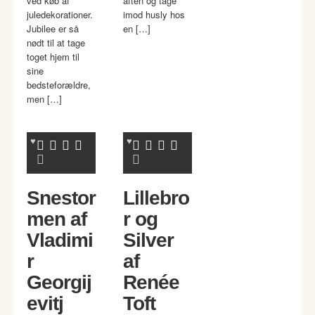
ved køb af
aften og tage
juledekorationer.
imod husly hos
Jubilee er så
en […]
nødt til at tage
toget hjem til
sine
bedsteforældre,
men […]
Snestor
Lillebro
men af
r og
Vladimi
Silver
r
af
Georgij
Renée
evitj
Toft