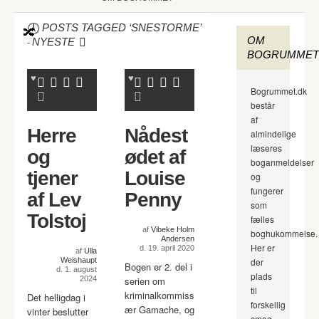
POSTS TAGGED ‘SNESTORME’
OM
-
NYESTE
BOGRUMMET
Bogrummet.dk
består
af
Herre
Nådest
almindelige
læseres
og
ødet af
boganmeldelser
tjener
Louise
og
fungerer
af Lev
Penny
som
Tolstoj
fælles
af
Vibeke Holm
boghukommelse.
Andersen
Her er
d. 19. april 2020
af
Ulla
Weishaupt
der
Bogen er 2. del i
d. 1. august
plads
2024
serien om
til
kriminalkommiss
Det helligdag i
forskellig
ær Gamache, og
vinter beslutter
smag