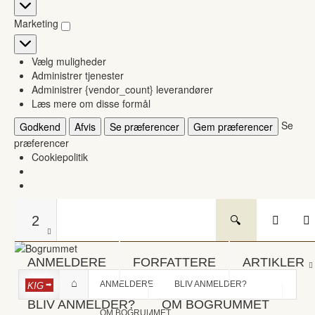
Statistikker
Marketing
Marketing
Vælg muligheder
Administrer tjenester
Administrer {vendor_count} leverandører
Læs mere om disse formål
Se
Godkend
Afvis
Se præferencer
Gem præferencer
præferencer
Cookiepolitik
2
ANMELDERE
FORFATTERE
ARTIKLER
ANMELDERE
BLIV ANMELDER?
KIG
BLIV ANMELDER?
OM BOGRUMMET
OM BOGRUMMET