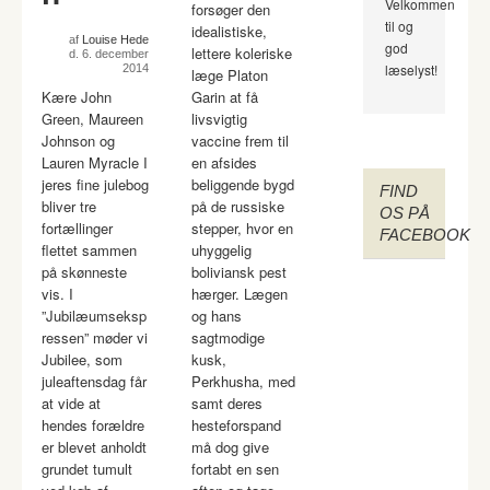
Velkommen
forsøger den
til og
idealistiske,
af
Louise Hede
god
lettere koleriske
d. 6. december
læselyst!
2014
læge Platon
Kære John
Garin at få
Green, Maureen
livsvigtig
Johnson og
vaccine frem til
Lauren Myracle I
en afsides
jeres fine julebog
beliggende bygd
FIND
bliver tre
på de russiske
OS PÅ
fortællinger
stepper, hvor en
FACEBOOK
flettet sammen
uhyggelig
på skønneste
boliviansk pest
vis. I
hærger. Lægen
”Jubilæumseksp
og hans
ressen” møder vi
sagtmodige
Jubilee, som
kusk,
juleaftensdag får
Perkhusha, med
at vide at
samt deres
hendes forældre
hesteforspand
er blevet anholdt
må dog give
grundet tumult
fortabt en sen