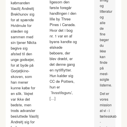
ligesom den
købmanden
og
første foregår
Vasilij Andreitj
litteratur
handlingen i den
Brekhunov sig
og
lille by Three
for at spænde
alle
Pines i Canada.
Hvidmule for
de
Hvor det i bog
slæden og
fine
nr. 1 var en af
sammen med
bøger
byens kendte og
sin tjener Nikita
du
elskede
begive sig
ikke
beboere, der
afsted til den
kan
blev dræbt, er
unge godsejer,
finde
det denne gang
for at byde på
på
en nytilflytter.
Gorjatjkino-
mest-
Hun kalder sig
skoven, som
solgte
CC de Poitiers,
han mener
listerne.
hun er
kunne købe for
’livsstilsguru’,
en slik. Vejret
Det er
[…]
var ikke det
vores
bedste, men
mission
trods advarsler
at vi - i
besluttede Vasilij
fællesskab
Andreitj sig for
-