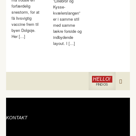
”Lillebror og
forfærdelig
Kysse-
snestorm, for at
kvælerslangen”
få livsvigtig
er i samme stil
vaccine frem til
med samme
byen Dolgoje.
lækre forside og
Her […]
indbydende
layout. I […]
HELLO!
FIND OS
KONTAKT