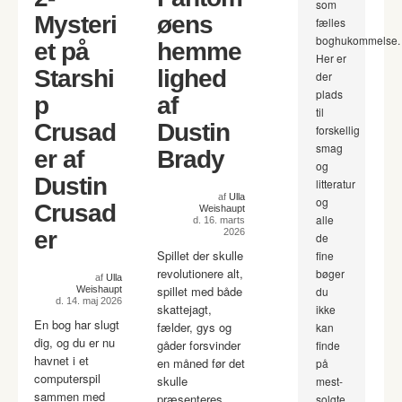
som
Mysteri
øens
fælles
boghukommelse.
et på
hemme
Her er
Starshi
lighed
der
plads
p
af
til
Crusad
Dustin
forskellig
smag
er af
Brady
og
Dustin
litteratur
af
Ulla
og
Crusad
Weishaupt
alle
d. 16. marts
er
2026
de
Spillet der skulle
fine
revolutionere alt,
bøger
af
Ulla
spillet med både
Weishaupt
du
d. 14. maj 2026
skattejagt,
ikke
En bog har slugt
fælder, gys og
kan
dig, og du er nu
gåder forsvinder
finde
havnet i et
en måned før det
på
computerspil
skulle
mest-
sammen med
præsenteres.
solgte