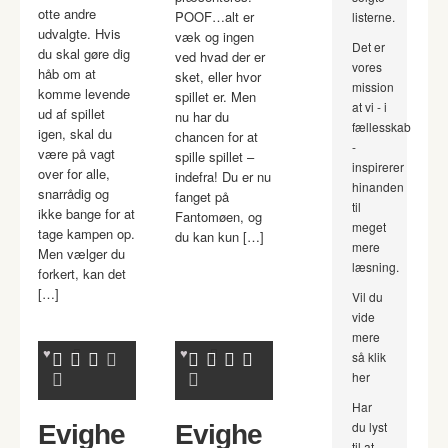
otte andre
POOF…alt er
listerne.
udvalgte. Hvis
væk og ingen
Det er
du skal gøre dig
ved hvad der er
vores
håb om at
sket, eller hvor
mission
komme levende
spillet er. Men
at vi - i
ud af spillet
nu har du
fællesskab
igen, skal du
chancen for at
-
være på vagt
spille spillet –
inspirerer
over for alle,
indefra! Du er nu
hinanden
snarrådig og
fanget på
til
ikke bange for at
Fantomøen, og
meget
tage kampen op.
du kan kun […]
mere
Men vælger du
læsning.
forkert, kan det
[…]
Vil du
vide
mere
så klik
her
Har
du lyst
Evighe
Evighe
til at