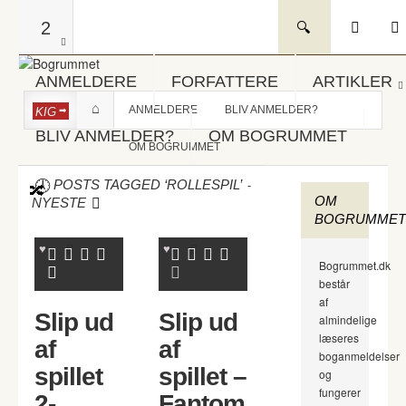
2
ANMELDERE
FORFATTERE
ARTIKLER
ANMELDERE
BLIV ANMELDER?
KIG
BLIV ANMELDER?
OM BOGRUMMET
OM BOGRUMMET
-
POSTS TAGGED ‘ROLLESPIL’
OM
NYESTE
BOGRUMMET
Bogrummet.dk
består
af
Slip ud
Slip ud
almindelige
læseres
af
af
boganmeldelser
spillet
spillet –
og
fungerer
2-
Fantom