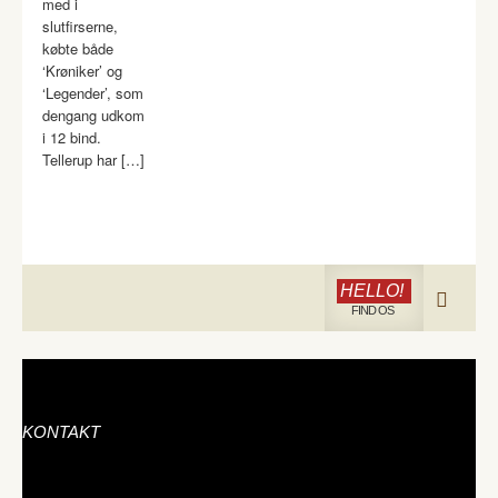
med i
slutfirserne,
købte både
‘Krøniker’ og
‘Legender’, som
dengang udkom
i 12 bind.
Tellerup har […]
HELLO!
FIND OS
KONTAKT