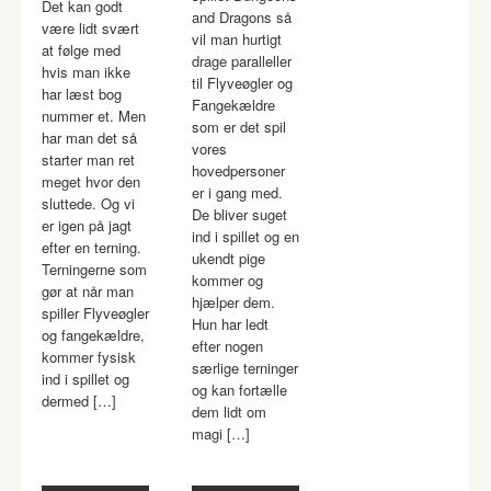
Det kan godt
and Dragons så
være lidt svært
vil man hurtigt
at følge med
drage paralleller
hvis man ikke
til Flyveøgler og
har læst bog
Fangekældre
nummer et. Men
som er det spil
har man det så
vores
starter man ret
hovedpersoner
meget hvor den
er i gang med.
sluttede. Og vi
De bliver suget
er igen på jagt
ind i spillet og en
efter en terning.
ukendt pige
Terningerne som
kommer og
gør at når man
hjælper dem.
spiller Flyveøgler
Hun har ledt
og fangekældre,
efter nogen
kommer fysisk
særlige terninger
ind i spillet og
og kan fortælle
dermed […]
dem lidt om
magi […]