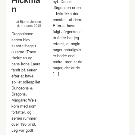
Hickma
nyt. Dennis
n
Jürgensen er en
– hvis ikke den
eneste – af dem.
af
Bjarne Jensen
Efter at have
d. 4. marts 2018
fulgt Jürgensen i
Dragonlance
to årtier har jeg
serien blev
erfaret, at nogle
skabt tilbage i
bøger naturligvis
80’erne. Tracy
er bedre end
Hickman og
andre, men at de
hans kone Laura
bøger, der er de
fandt på serien,
[…]
efter at have
spillet rollespillet
Dungeons &
Dragons.
Margaret Weis
kom med som
forfatter, og
serien rummer
over 190 bind.
Jeg var godt