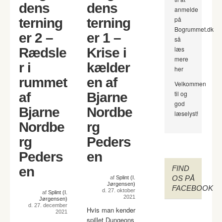
dens
dens
anmelde
på
terning
terning
Bogrummet.dk
er 2 –
er 1 –
så
læs
Rædsle
Krise i
mere
r i
kælder
her
rummet
en af
Velkommen
til og
af
Bjarne
god
Bjarne
Nordbe
læselyst!
Nordbe
rg
rg
Peders
Peders
en
en
FIND
OS PÅ
af
Splint (I.
Jørgensen)
FACEBOOK
d. 27. oktober
af
Splint (I.
2021
Jørgensen)
d. 27. december
Hvis man kender
2021
spillet Dungeons