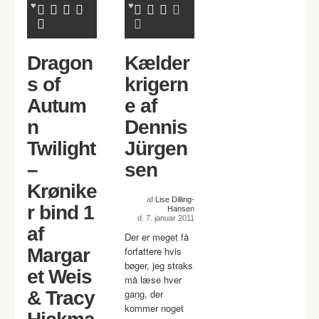
Dragon
Kælder
s of
krigern
Autum
e af
n
Dennis
Twilight
Jürgen
–
sen
Krønike
af
Lise Dilling-
r bind 1
Hansen
d. 7. januar 2011
af
Der er meget få
Margar
forfattere hvis
bøger, jeg straks
et Weis
må læse hver
& Tracy
gang, der
kommer noget