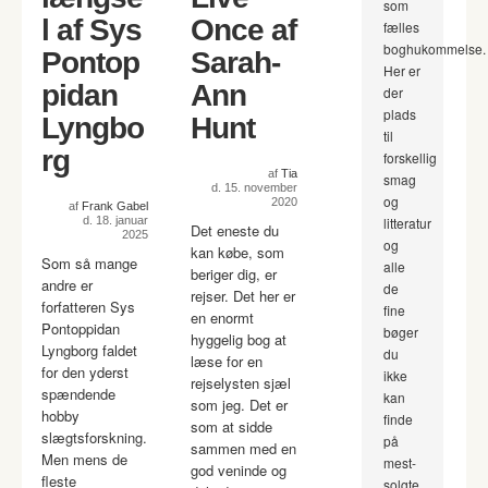
som
l af Sys
Once af
fælles
boghukommelse.
Pontop
Sarah-
Her er
pidan
Ann
der
plads
Lyngbo
Hunt
til
rg
forskellig
af
Tia
smag
d. 15. november
og
2020
af
Frank Gabel
d. 18. januar
litteratur
Det eneste du
2025
og
kan købe, som
Som så mange
alle
beriger dig, er
andre er
de
rejser. Det her er
forfatteren Sys
fine
en enormt
Pontoppidan
bøger
hyggelig bog at
Lyngborg faldet
du
læse for en
for den yderst
ikke
rejselysten sjæl
spændende
kan
som jeg. Det er
hobby
finde
som at sidde
slægtsforskning.
på
sammen med en
Men mens de
mest-
god veninde og
fleste
solgte