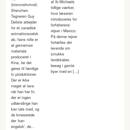
af Ib Michaels
(trommehvirvel)
tidlige værker,
Shenzhen.
hvor læseren
Tegneren Guy
introduceres for
Delisle arbejder
forfatterens
for et canadisk
rejser i Mexico.
animationsselsk
På denne rejser
ab, hans rolle er
fortælles der
at gennemse
levende om
materiale
smukke
produceret i
landskaber,
Kina, før det
besøg i gamle
gøres til færdige
byer med en […]
tv produktioner.
Der er ikke
meget at lave
når han har fri,
der er ingen
udlændinge han
kan tale med, og
de kineserede
der ‘kan
engelsk’, de…