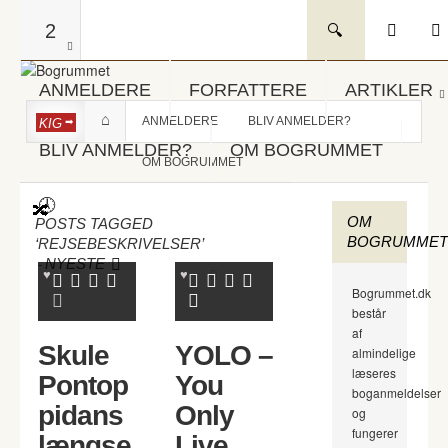
2
ANMELDERE
FORFATTERE
ARTIKLER
ANMELDERE
BLIV ANMELDER?
KIG
BLIV ANMELDER?
OM BOGRUMMET
OM BOGRUMMET
OM
POSTS TAGGED
BOGRUMMET
‘REJSEBESKRIVELSER’
-
NYESTE
Bogrummet.dk
består
af
Skule
YOLO –
almindelige
læseres
Pontop
You
boganmeldelser
pidans
Only
og
fungerer
længse
Live