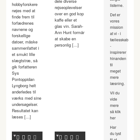
dele diverse
hobbyforskere
listerne.
rejseoplevelser
nøjes med at
over en god kop
Det er
finde frem til
kaffe eller et
vores
forfædrenes
glas vin. Sarah-
mission
navnene og
Ann Hunt formår
at vi - i
forskellige
at skabe en
fællesskab
datoer, måske
personlig […]
-
sammenfattet i
inspirerer
et smukt lille
hinanden
slægtstræ, så
til
gik forfatteren
meget
Sys
mere
Pontoppidan
læsning.
Lyngborg helt
anderledes til
Vil du
værks med sine
vide
undersøgelser.
mere
Resultatet kan
så klik
læses […]
her
Har
du lyst
til at