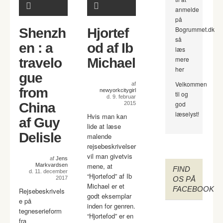
anmelde
på
Bogrummet.dk
Shenzh
Hjortef
så
en : a
od af Ib
læs
mere
travelo
Michael
her
gue
Velkommen
af
from
newyorkcitygirl
til og
d. 9. februar
god
China
2015
læselyst!
Hvis man kan
af Guy
lide at læse
Delisle
malende
rejsebeskrivelser
vil man givetvis
af
Jens
mene, at
Markvardsen
FIND
d. 11. december
“Hjortefod” af Ib
2017
OS PÅ
Michael er et
FACEBOOK
Rejsebeskrivels
godt eksemplar
e på
inden for genren.
tegneserieform
“Hjortefod” er en
fra