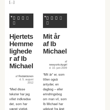
[…]
Hjertets
Mit år
Hemme
af Ib
lighede
Michael
r af Ib
af
Michael
newyorkcitygirl
d. 10. juni 2009
“Mit år” er, som
af
Redaktionen
titlen også
d. 5. august
2012
antyder, en
“Med disse
dagbog – eller
tekster har jeg
erindringsbog
villet indkredse
om man vil, som
det, som har
Ib Michael har
været vigtigt.
udgivet fra året