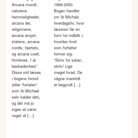
Arcana mundi,
1999-2000.
naturens
Bogen handler
hemmeligheder,
om Ib Michals
arcana dei,
hverdagsliv, hvor
religionens,
læseren får en
arcana empiri,
form for indblik i,
statens, arcana
hvordan livet
cordis, hjertets,
som forfatter
og arcana coeli,
former sig:
himlenes. I al
“Skriv for satan,
beskedenhed.”
skriv! Lige
Disse ord læses
meget hvad. De
i bogens forord
vågne mareridt
(eller “fortalen”
er begyndt […]
som Ib Michael
selv kalder det),
og det må jo
siges at være
noget af […]