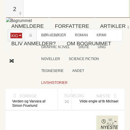
2
ANMELDERE
FORFATTERE
ARTIKLER
BØRNEBØGER
ROMAN
KRIMI
KIG
BLIV ANMELDER?
OM BOGRUMMET
GRAPHIC NOVEL
DIGTE
UNG
NOVELLER
SCIENCE FICTION
TEGNESERIE
ANDET
LIVSHISTORIER
TILFÆLDIG
FORRIGE
NÆSTE
Verden og Varvara af
Vilde engle af Ib Michael
Simon Fruelund
SE
ALLE
NYESTE