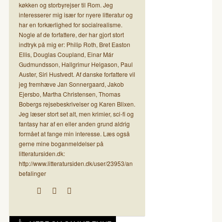
køkken og storbyrejser til Rom. Jeg
interesserer mig især for nyere litteratur og
har en forkærlighed for socialrealisme.
Nogle af de forfattere, der har gjort stort
indtryk på mig er: Philip Roth, Bret Easton
Ellis, Douglas Coupland, Einar Már
Gudmundsson, Hallgrimur Helgason, Paul
Auster, Siri Hustvedt. Af danske forfattere vil
jeg fremhæve Jan Sonnergaard, Jakob
Ejersbo, Martha Christensen, Thomas
Bobergs rejsebeskrivelser og Karen Blixen.
Jeg læser stort set alt, men krimier, sci-fi og
fantasy har af en eller anden grund aldrig
formået at fange min interesse. Læs også
gerne mine boganmeldelser på
litteratursiden.dk:
http://www.litteratursiden.dk/user/23953/an
befalinger