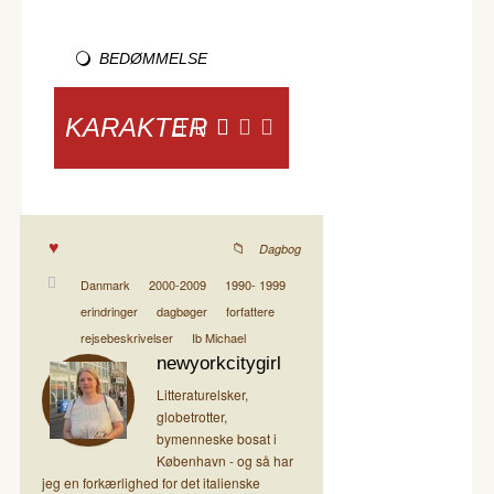
BEDØMMELSE
KARAKTER
Dagbog
Danmark
2000-2009
1990- 1999
erindringer
dagbøger
forfattere
rejsebeskrivelser
Ib Michael
newyorkcitygirl
Litteraturelsker,
globetrotter,
bymenneske bosat i
København - og så har
jeg en forkærlighed for det italienske