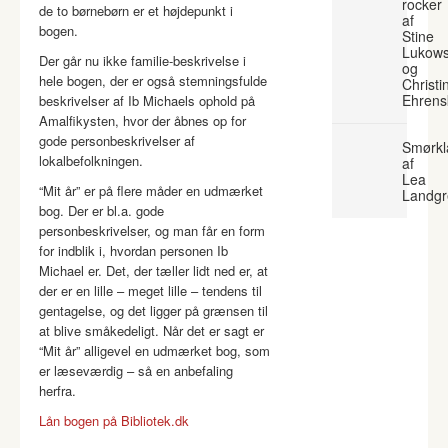
rocker
de to børnebørn er et højdepunkt i
af
bogen.
Stine
Lukows
Der går nu ikke familie-beskrivelse i
og
hele bogen, der er også stemningsfulde
Christi
Ehrens
beskrivelser af Ib Michaels ophold på
Amalfikysten, hvor der åbnes op for
gode personbeskrivelser af
Smørkl
lokalbefolkningen.
af
Lea
“Mit år” er på flere måder en udmærket
Landgr
bog. Der er bl.a. gode
personbeskrivelser, og man får en form
for indblik i, hvordan personen Ib
Michael er. Det, der tæller lidt ned er, at
der er en lille – meget lille – tendens til
gentagelse, og det ligger på grænsen til
at blive småkedeligt. Når det er sagt er
“Mit år” alligevel en udmærket bog, som
er læseværdig – så en anbefaling
herfra.
Lån bogen på Bibliotek.dk