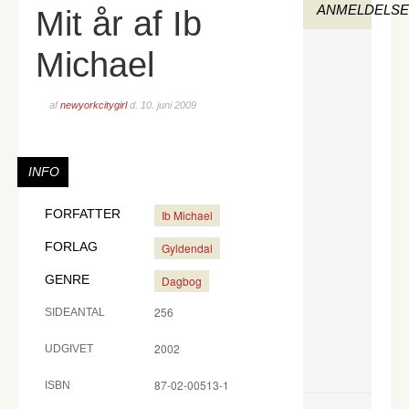
ANMELDELS
Mit år af Ib
Michael
af
newyorkcitygirl
d.
10. juni 2009
INFO
FORFATTER
Ib Michael
FORLAG
Gyldendal
GENRE
Dagbog
256
SIDEANTAL
2002
UDGIVET
87-02-00513-1
ISBN