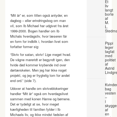
Et
liv
langt
borte
“Mit år” er, som titlen også antyder, en
af
dagbog – eller erindringsbog om man
M.
vil, som Ib Michael har udgivet fra året
L.
Stedm
1999-2000. Bogen handler om Ib
Michals hverdagsliv, hvor læseren får
en form for indblik i, hvordan livet som
Pippi
forfatter former sig:
leger
tagfat
“Skriv for satan, skriv! Lige meget hvad.
med
De vågne mareridt er begyndt igen, den
politiet
af
hvide død kommer krybende ind over
Astrid
dørtærskelen. Men jeg har ikke noget
Lindgr
projekt, og jeg er frygtelig tom for andet
end ord.” (side 7).
Kvinde
Udover at handle om skriveblokeringer
bag
vesten
handler “Mit år” også om hverdagslivet
–
sammen med konen Hanne og børnene.
i
Det er tydeligt at se, hvor meget
skygge
kærligheden til familien fylder i Ib
af
en
Michaels liv, og ikke mindst fødslen af