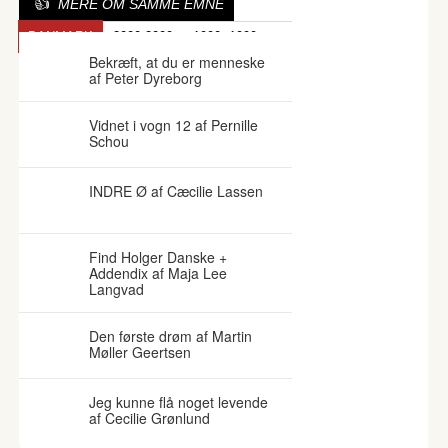
MERE OM SAMME EMNE
DANMARK
2000-2009
1990- 1999
Bekræft, at du er menneske
af Peter Dyreborg
Vidnet i vogn 12 af Pernille
Schou
INDRE Ø af Cæcilie Lassen
Find Holger Danske +
Addendix af Maja Lee
Langvad
Den første drøm af Martin
Møller Geertsen
Jeg kunne flå noget levende
af Cecilie Grønlund