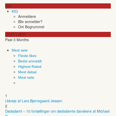
KIG
KIG
Anmeldere
Bliv anmelder?
Om Bogrummet
MEST LÆST
Past 3 Months
Mest sete
Fleste likes
Bedst anmeldt
Highest Rated
Mest debat
Mest sete
1
Udveje af Lars Bjerregaard Jessen
2
Dødsdømt – 10 fortællinger om dødsdømte danskere af Michael