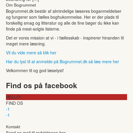
Om Bogrummet
Bogrummet.dk består af almindelige læseres boganmeldelser
og fungerer som fælles boghukommelse. Her er der plads til
forskellig smag og litteratur og alle de fine bøger du ikke kan
finde på mest-solgte listerne.
Det er vores mission at vi - i fællesskab - inspirerer hinanden til
meget mere læsning.
Vil du vide mere så klik her
Har du lyst til at anmelde på Bogrummet.dk så læs mere her
Velkommen til og god læselyst!
Find os på facebook
HELLO!
FIND OS
-1
-1
Kontakt
Send en mail til redaktionen her