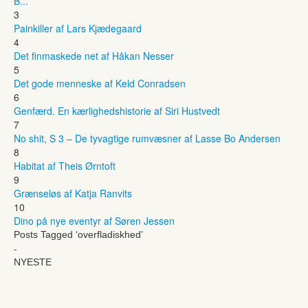
B...
3
Painkiller af Lars Kjædegaard
4
Det finmaskede net af Håkan Nesser
5
Det gode menneske af Keld Conradsen
6
Genfærd. En kærlighedshistorie af Siri Hustvedt
7
No shit, S 3 – De tyvagtige rumvæsner af Lasse Bo Andersen
8
Habitat af Theis Ørntoft
9
Grænseløs af Katja Ranvits
10
Dino på nye eventyr af Søren Jessen
Posts Tagged ‘overfladiskhed’
-
NYESTE