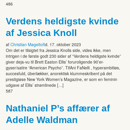
486
Verdens heldigste kvinde
af Jessica Knoll
af
Christian Møgeltoft
d. 17. oktober 2023
Om det er tilsigtet fra Jessica Knolls side, vides ikke, men
intrigen i de første godt 230 sider af “Verdens heldigste kvinde”
giver deja-vu til Brett Easton Ellis’ foruroligende 90’er-
gyser/satire “American Psycho”. TifAni FaNelli , hyperambitiøs,
succesfuld, überlækker, anorektisk klummeskribent på det
prestigiøse New York Women’s Magazine, er som en feminin
udgave af Ellis’ strømlinede […]
587
Nathaniel P’s affærer af
Adelle Waldman