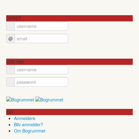
OPRET
@
LOG IND
KIG
Anmeldere
Bliv anmelder?
Om Bogrummet