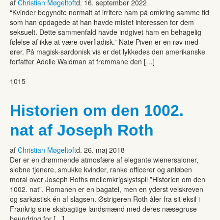
af
Christian Møgeltoft
d. 16. september 2022
“Kvinder begyndte normalt at irritere ham på omkring samme tid
som han opdagede at han havde mistet interessen for dem
seksuelt. Dette sammenfald havde indgivet ham en behagelig
følelse af ikke at være overfladisk.” Nate Piven er en røv med
ører. På magisk-sardonisk vis er det lykkedes den amerikanske
forfatter Adelle Waldman at fremmane den […]
1015
Historien om den 1002.
nat af Joseph Roth
af
Christian Møgeltoft
d. 26. maj 2018
Der er en drømmende atmosfære af elegante wienersaloner,
slebne tjenere, smukke kvinder, ranke officerer og anløben
moral over Joseph Roths mellemkrigslystspil ”Historien om den
1002. nat”. Romanen er en bagatel, men en yderst velskreven
og sarkastisk én af slagsen. Østrigeren Roth åler fra sit eksil i
Frankrig sine skabagtige landsmænd med deres næsegruse
beundring for […]