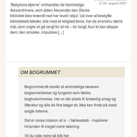
d. 20. august 2007
”Babylons stjerne” omhandler de hemmelige
Alexandrinere, som siden Alexander den Stores
bibliotek blev brændt ned har levet i skjul. Ud over at beskytte
bibliotekets tekster, alle med et religiøst tema, har de et endnu større
mål, som nogle vil gå langt for at nå – for langt. Kun to kan stoppe
dem; den smukke, impulsive […]
OM BOGRUMMET
Bogrummet.dk består af almindelige læseres
boganmeldelser og fungerer som fælles
boghukommelse. Her er der plads til forskellig smag og
litteratur og alle de fine bøger du ikke kan finde på mest-
solgte listerne.
Det er vores mission at vi - i fællesskab - inspirerer
hinanden til meget mere læsning.
Vil du vide mere så klik her