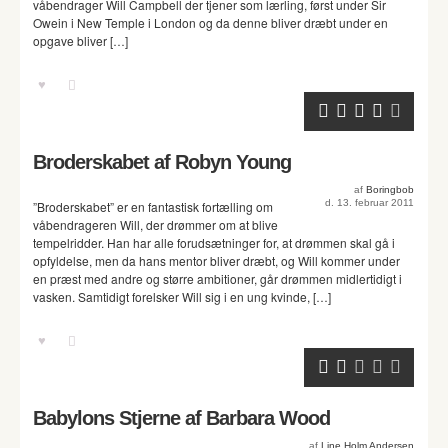
våbendrager Will Campbell der tjener som lærling, først under Sir
Owein i New Temple i London og da denne bliver dræbt under en
opgave bliver […]
Broderskabet af Robyn Young
af
Boringbob
d. 13. februar 2011
”Broderskabet” er en fantastisk fortælling om
våbendrageren Will, der drømmer om at blive
tempelridder. Han har alle forudsætninger for, at drømmen skal gå i
opfyldelse, men da hans mentor bliver dræbt, og Will kommer under
en præst med andre og større ambitioner, går drømmen midlertidigt i
vasken. Samtidigt forelsker Will sig i en ung kvinde, […]
Babylons Stjerne af Barbara Wood
af
Line Holm Andersen