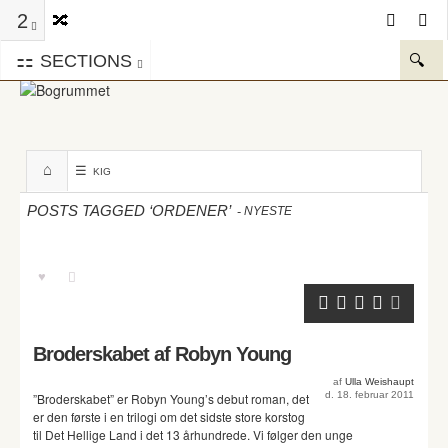
2
SECTIONS
KIG
-
POSTS TAGGED ‘ORDENER’
NYESTE
Broderskabet af Robyn Young
af
Ulla Weishaupt
d. 18. februar 2011
”Broderskabet” er Robyn Young’s debut roman, det
er den første i en trilogi om det sidste store korstog
til Det Hellige Land i det 13 århundrede. Vi følger den unge