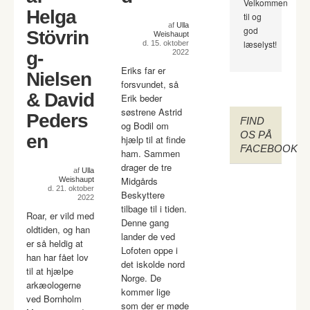
Velkommen
Helga
til og
af
Ulla
god
Stövrin
Weishaupt
læselyst!
d. 15. oktober
g-
2022
Eriks far er
Nielsen
forsvundet, så
& David
Erik beder
søstrene Astrid
Peders
FIND
og Bodil om
OS PÅ
en
hjælp til at finde
FACEBOOK
ham. Sammen
drager de tre
af
Ulla
Midgårds
Weishaupt
d. 21. oktober
Beskyttere
2022
tilbage til i tiden.
Roar, er vild med
Denne gang
oldtiden, og han
lander de ved
er så heldig at
Lofoten oppe i
han har fået lov
det iskolde nord
til at hjælpe
Norge. De
arkæologerne
kommer lige
ved Bornholm
som der er møde