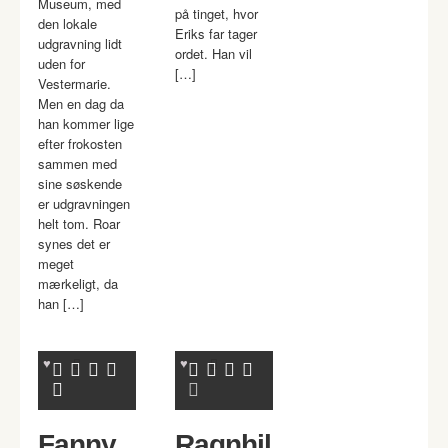
Museum, med
på tinget, hvor
den lokale
Eriks far tager
udgravning lidt
ordet. Han vil
uden for
[…]
Vestermarie.
Men en dag da
han kommer lige
efter frokosten
sammen med
sine søskende
er udgravningen
helt tom. Roar
synes det er
meget
mærkeligt, da
han […]
Fanny
Ragnhil