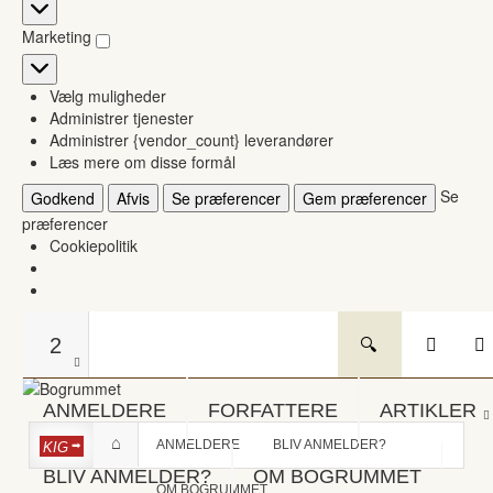
Statistikker
Marketing
Marketing
Vælg muligheder
Administrer tjenester
Administrer {vendor_count} leverandører
Læs mere om disse formål
Se
Godkend
Afvis
Se præferencer
Gem præferencer
præferencer
Cookiepolitik
2
ANMELDERE
FORFATTERE
ARTIKLER
ANMELDERE
BLIV ANMELDER?
KIG
BLIV ANMELDER?
OM BOGRUMMET
OM BOGRUMMET