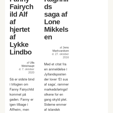
Fairych
ds
ild Alf
saga af
af
Lone
hjertet
Mikkels
af
en
Lykke
af
Jens
Lindbo
Markvardsen
d. 27. oktober
2016
af
Ulla
Med et citat fra
Weishaupt
en anmeldelse i
d. 7. oktober
2020
Jyllandsposten
Så er sidste bind
der lover ‘Et sus
i trilogien om
af saga’, rammer
Fanny Fairychild
markedsføringsf
kommet på
olkene for en
gaden. Fanny er
gang skyld plet.
igen tilbage i
Siderne emmer
Alfheim, men
af islandsk