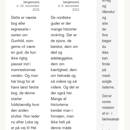
Jørgensen)
Jørgensen)
og
d. 24. november
d. 9. december
2025
2022
litteratur
Dette er næste
De nordiske
og
bog eller
guder er der
alle
tegneserie i
mange historier
de
serien om
omkring. Der er
fine
Gunhild, som
de sjove, de
bøger
gerne vil være
barske, dem om
du
en gud, da hun
død og
ikke
ikke rigtig
ødelæggelse,
kan
passer ind i
dem om
finde
menneskernes
kærlighed, dem
på
verden. Og man
om helvede og
mest-
har brug for at
så videre og så
solgte
have læst første
videre. Og det er
listerne.
bog, da denne
der også her.
Det er
starter
Mange af
vores
fuldstændig hvor
historierne
mission
den anden
kender man i
at vi - i
slutter. Hun leder
forvejen, men
fællesskab
nu efter Loke og
ikke helt på
-
er på vej til Hel
denne måde