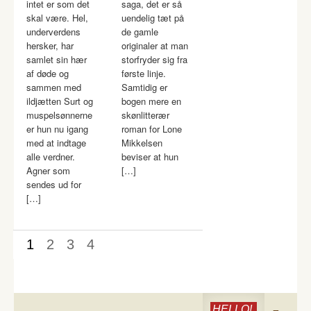
intet er som det
saga, det er så
skal være. Hel,
uendelig tæt på
underverdens
de gamle
hersker, har
originaler at man
samlet sin hær
storfryder sig fra
af døde og
første linje.
sammen med
Samtidig er
ildjætten Surt og
bogen mere en
muspelsønnerne
skønlitterær
er hun nu igang
roman for Lone
med at indtage
Mikkelsen
alle verdner.
beviser at hun
Agner som
[…]
sendes ud for
[…]
1
2
3
4
HELLO!