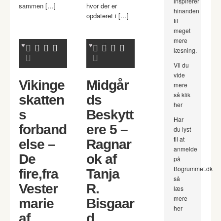
inspirerer
sammen […]
hvor der er
hinanden
opdateret i […]
til
meget
mere
læsning.
Vil du
vide
Vikinge
Midgår
mere
så klik
skatten
ds
her
s
Beskytt
Har
forband
ere 5 –
du lyst
til at
else –
Ragnar
anmelde
De
ok af
på
Bogrummet.dk
fire,fra
Tanja
så
Vester
R.
læs
mere
marie
Bisgaar
her
af
d