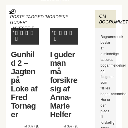
OM
POSTS TAGGED ‘NORDISKE
BOGRUMMET
GUDER’
-
NYESTE
Bogrummet.dk
består
af
Gunhil
I guder
almindelige
læseres
d 2 –
man
boganmeldelser
Jagten
må
og
fungerer
på
forsikre
som
Loke af
sig af
fælles
boghukommelse.
Fred
Anna-
Her er
Tornag
Marie
der
plads
er
Helfer
til
forskellig
af
Splint (I.
af
Splint (I.
smag