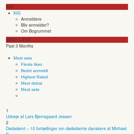
KIG
KIG
Anmeldere
Bliv anmelder?
Om Bogrummet
MEST LÆST
Past 3 Months
Mest sete
Fleste likes
Bedst anmeldt
Highest Rated
Mest debat
Mest sete
1
Udveje af Lars Bjerregaard Jessen
2
Dødsdømt – 10 fortællinger om dødsdømte danskere af Michael