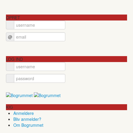
OPRET
@
LOG IND
KIG
Anmeldere
Bliv anmelder?
Om Bogrummet