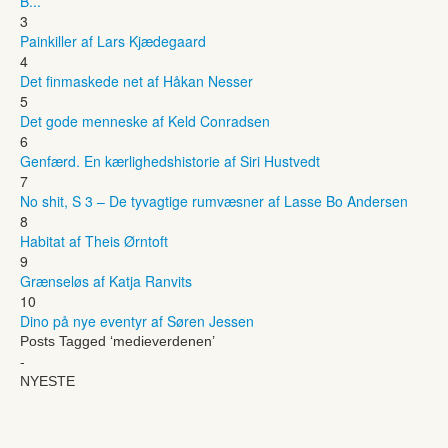
B...
3
Painkiller af Lars Kjædegaard
4
Det finmaskede net af Håkan Nesser
5
Det gode menneske af Keld Conradsen
6
Genfærd. En kærlighedshistorie af Siri Hustvedt
7
No shit, S 3 – De tyvagtige rumvæsner af Lasse Bo Andersen
8
Habitat af Theis Ørntoft
9
Grænseløs af Katja Ranvits
10
Dino på nye eventyr af Søren Jessen
Posts Tagged ‘medieverdenen’
-
NYESTE