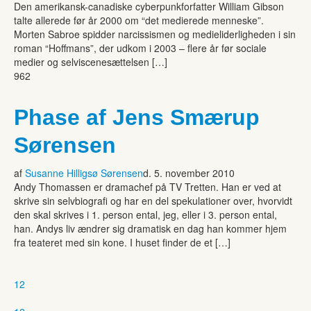
Den amerikansk-canadiske cyberpunkforfatter William Gibson
talte allerede før år 2000 om “det medierede menneske”.
Morten Sabroe spidder narcissismen og medieliderligheden i sin
roman “Hoffmans”, der udkom i 2003 – flere år før sociale
medier og selviscenesættelsen […]
962
Phase af Jens Smærup
Sørensen
af
Susanne Hilligsø Sørensen
d. 5. november 2010
Andy Thomassen er dramachef på TV Tretten. Han er ved at
skrive sin selvbiografi og har en del spekulationer over, hvorvidt
den skal skrives i 1. person ental, jeg, eller i 3. person ental,
han. Andys liv ændrer sig dramatisk en dag han kommer hjem
fra teateret med sin kone. I huset finder de et […]
1
2