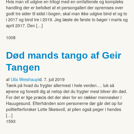
Hvis man vil udgive en trilogi med en omfattende og kompleks
handling der er befolket af et persongalleri der opremses over
godt tre sider til sidst i bogen, skal man ikke udgive bind et og to
i 2017 og bind tre i 2019. Jeg læste de første to bøger i marts og
april 2017. Den […]
1008
Død mands tango af Geir
Tangen
af
Ulla Weishaupt
d. 7. juli 2019
Tænk på hvad du frygter allermest i hele verden…. luk så
øjnene og forestil dig at netop det du frygter mest bliver din død.
For det er lige præcis det der sker for en rækker mennesker i
Hauugesund. Efterhånden som personerne dør går det op for
politiefterforsker Lotte Skeisvoll, at pilen også peger i hendes
[…]
1593