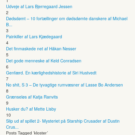
1
Udveje af Lars Bjerregaard Jessen
2
Dødsdømt – 10 fortællinger om dødsdømte danskere af Michael
B...
3
Painkiller af Lars Kjædegaard
4
Det finmaskede net af Håkan Nesser
5
Det gode menneske af Keld Conradsen
6
Genfærd. En kærlighedshistorie af Siri Hustvedt
7
No shit, S 3 – De tyvagtige rumvæsner af Lasse Bo Andersen
8
Grænseløs af Katja Ranvits
9
Husker du? af Mette Lisby
10
Slip ud af spillet 2- Mysteriet på Starship Crusader af Dustin
Crus...
Posts Tagged ‘kloster’