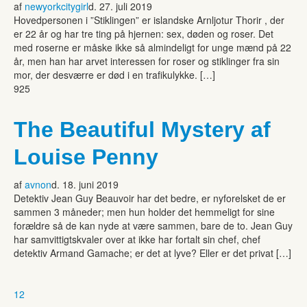
af
newyorkcitygirl
d. 27. juli 2019
Hovedpersonen i ”Stiklingen” er islandske Arnljotur Thorir , der
er 22 år og har tre ting på hjernen: sex, døden og roser. Det
med roserne er måske ikke så almindeligt for unge mænd på 22
år, men han har arvet interessen for roser og stiklinger fra sin
mor, der desværre er død i en trafikulykke. […]
925
The Beautiful Mystery af
Louise Penny
af
avnon
d. 18. juni 2019
Detektiv Jean Guy Beauvoir har det bedre, er nyforelsket de er
sammen 3 måneder; men hun holder det hemmeligt for sine
forældre så de kan nyde at være sammen, bare de to. Jean Guy
har samvittigtskvaler over at ikke har fortalt sin chef, chef
detektiv Armand Gamache; er det at lyve? Eller er det privat […]
1
2