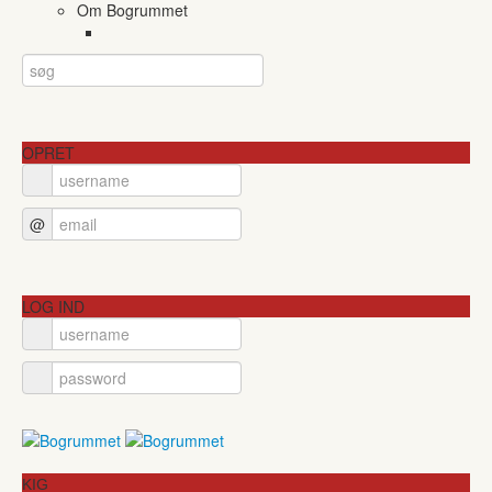
Om Bogrummet
OPRET
@
LOG IND
KIG