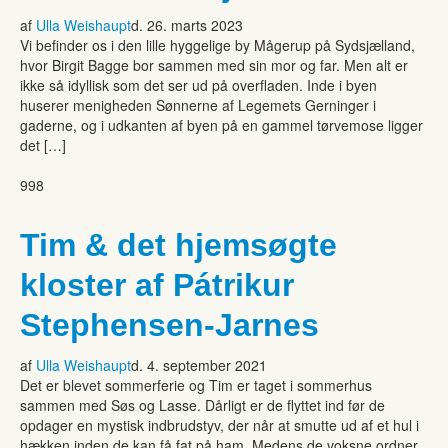
af
Ulla Weishaupt
d. 26. marts 2023
Vi befinder os i den lille hyggelige by Mågerup på Sydsjælland,
hvor Birgit Bagge bor sammen med sin mor og far. Men alt er
ikke så idyllisk som det ser ud på overfladen. Inde i byen
huserer menigheden Sønnerne af Legemets Gerninger i
gaderne, og i udkanten af byen på en gammel tørvemose ligger
det […]
998
Tim & det hjemsøgte
kloster af Pátrikur
Stephensen-Jarnes
af
Ulla Weishaupt
d. 4. september 2021
Det er blevet sommerferie og Tim er taget i sommerhus
sammen med Søs og Lasse. Dårligt er de flyttet ind før de
opdager en mystisk indbrudstyv, der når at smutte ud af et hul i
hækken inden de kan få fat på ham. Medens de voksne ordner