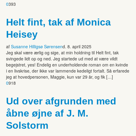
0
393
Helt fint, tak af Monica
Heisey
af
Susanne Hilligsø Sørensen
d. 8. april 2025
Jeg skal være ærlig og sige, at min holdning til Helt fint, tak
svingede lidt op og ned. Jeg startede ud med at være vildt
begejstret, yes! Endelig en underholdende roman om en kvinde
i en livskrise, der ikke var lammende kedeligt fortalt. Så erfarede
jeg at hovedpersonen, Maggie, kun var 29 år, og fik […]
0
918
Ud over afgrunden med
åbne øjne af J. M.
Solstorm