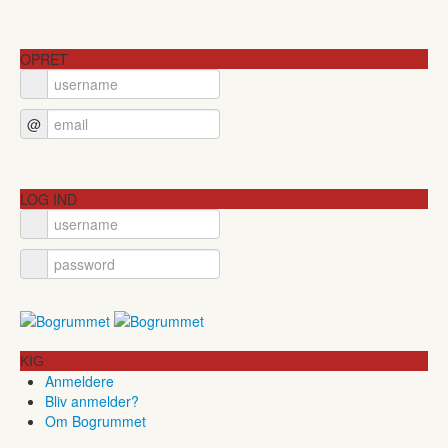
OPRET
@
LOG IND
KIG
Anmeldere
Bliv anmelder?
Om Bogrummet