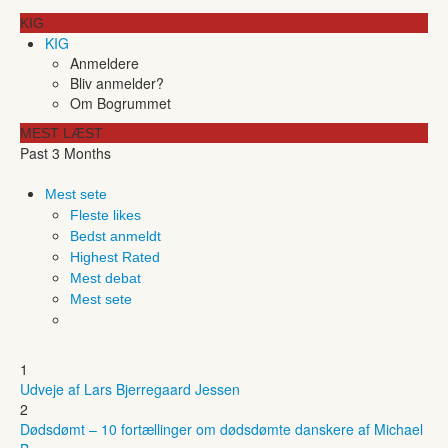
KIG
KIG
Anmeldere
Bliv anmelder?
Om Bogrummet
MEST LÆST
Past 3 Months
Mest sete
Fleste likes
Bedst anmeldt
Highest Rated
Mest debat
Mest sete
1
Udveje af Lars Bjerregaard Jessen
2
Dødsdømt – 10 fortællinger om dødsdømte danskere af Michael