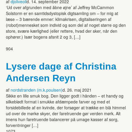
af
djoliveoil
d. 14. september 2022
‘Ud over afgrunden med åbne øjne’ af Jeffrey McCammon
Solstorm er en samtidsdystopisk digtsamling om – for mig at
læse – 3 bærende emner: klimakrisen, digitaliseringen af
(robot)mennesket som individ og som del af noget større og den
store, svære kærlighed (eller rettere, hvad der sker, når den
ophører.) Især bogens afsnit 2 og 3, […]
904
Lysere dage af Christina
Andersen Reyn
af
nordstranden (m.k.poulsen)
d. 26. maj 2021
Sikke en lille smuk bog. Den ligger godt i hånden – et handy og
silkeblødt format i smukke afdæmpede farver og med et
forsidebillede af en kvinde, der forsøger at trække en blå himmel
ud over de mørke skyer, der faretruende gør verden mørk. Alt
imens hun faretruende balancerer på umage kasser af sorg,
forventninger […]
1073