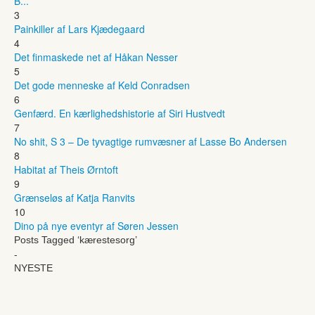
B...
3
Painkiller af Lars Kjædegaard
4
Det finmaskede net af Håkan Nesser
5
Det gode menneske af Keld Conradsen
6
Genfærd. En kærlighedshistorie af Siri Hustvedt
7
No shit, S 3 – De tyvagtige rumvæsner af Lasse Bo Andersen
8
Habitat af Theis Ørntoft
9
Grænseløs af Katja Ranvits
10
Dino på nye eventyr af Søren Jessen
Posts Tagged ‘kærestesorg’
-
NYESTE