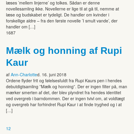
læses ’mellem linjerne’ og tolkes. Sådan er denne
novellesamling ikke. Novellerne er lige til at gå til, nemme at
læse og budskabet er tydeligt. De handler om kvinder i
forskellige aldre – fra den første novelle ’I smult vande’, der
handler om […]
1687
Mælk og honning af Rupi
Kaur
af
Ann-Charlotte
d. 16. juni 2018
Ordene flyder frit og følelsesfuldt fra Rupi Kaurs pen i hendes
debutdigtsamling ”Mælk og honning”. Der er ingen filter på, man
mærker smerten af det, der blev plyndret fra hendes identitet
ved overgreb i barndommen. Der er ingen tvivl om, at voldtægt
og overgreb har forhindret Rupi Kaur i at finde tryghed og i at
[…]
1
2