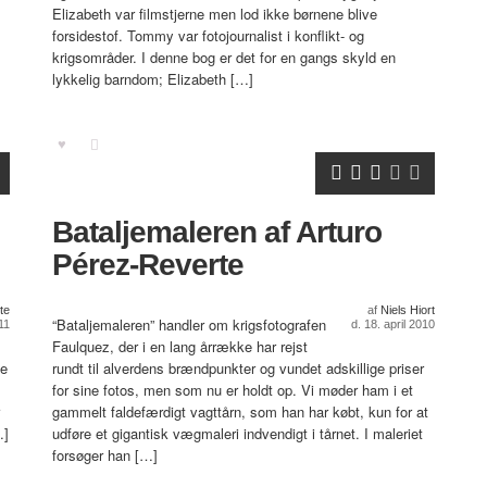
Elizabeth var filmstjerne men lod ikke børnene blive
forsidestof. Tommy var fotojournalist i konflikt- og
krigsområder. I denne bog er det for en gangs skyld en
lykkelig barndom; Elizabeth […]
Bataljemaleren af Arturo
Pérez-Reverte
te
af
Niels Hiort
“Bataljemaleren” handler om krigsfotografen
11
d. 18. april 2010
Faulquez, der i en lang årrække har rejst
be
rundt til alverdens brændpunkter og vundet adskillige priser
for sine fotos, men som nu er holdt op. Vi møder ham i et
gammelt faldefærdigt vagttårn, som han har købt, kun for at
…]
udføre et gigantisk vægmaleri indvendigt i tårnet. I maleriet
forsøger han […]