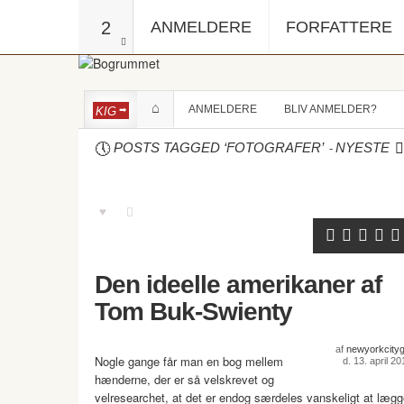
2
ANMELDERE
FORFATTERE
ANMELDERE
BLIV ANMELDER?
KIG
-
POSTS TAGGED ‘FOTOGRAFER’
NYESTE
Den ideelle amerikaner af
Tom Buk-Swienty
af
newyorkcitygi
Nogle gange får man en bog mellem
d. 13. april 20
hænderne, der er så velskrevet og
velresearchet, at det er endog særdeles vanskeligt at læg