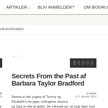
ARTIKLER
BLIV ANMELDER?
OM BOGR
OM BOGRUMMET
Secrets From the Past af
Barbara Taylor Bradford
rl
af
avnon
Serena er den yngste af Tommy og
15
d. 5. oktober 2014
Elizabeth’s tre piger, tvillingerne Jessica
ge
og Cara er otte år ældre. De voksede op i et trygt hjem hvor