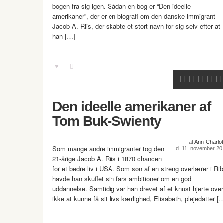
bogen fra sig igen. Sådan en bog er “Den ideelle
amerikaner”, der er en biografi om den danske immigrant
Jacob A. Riis, der skabte et stort navn for sig selv efter at
han […]
Den ideelle amerikaner af
Tom Buk-Swienty
af
Ann-Charlot
Som mange andre immigranter tog den
d. 11. november 20
21-årige Jacob A. Riis i 1870 chancen
for et bedre liv i USA. Som søn af en streng overlærer i Ri
havde han skuffet sin fars ambitioner om en god
uddannelse. Samtidig var han drevet af et knust hjerte over
ikke at kunne få sit livs kærlighed, Elisabeth, plejedatter [