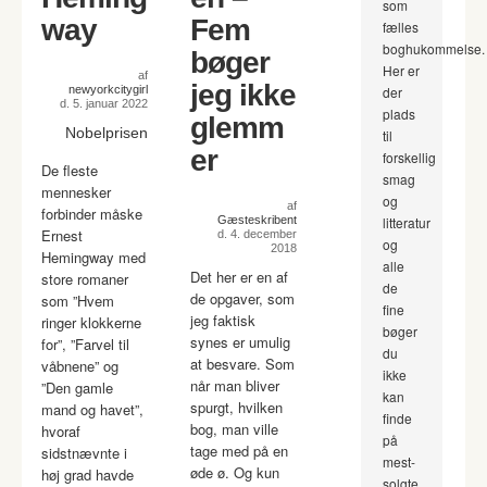
som
way
Fem
fælles
boghukommelse.
bøger
Her er
af
jeg ikke
newyorkcitygirl
der
d. 5. januar 2022
plads
glemm
Nobelprisen
til
er
forskellig
De fleste
smag
mennesker
og
af
forbinder måske
Gæsteskribent
litteratur
Ernest
d. 4. december
og
2018
Hemingway med
alle
Det her er en af
store romaner
de
de opgaver, som
som ”Hvem
fine
jeg faktisk
ringer klokkerne
bøger
synes er umulig
for”, ”Farvel til
du
at besvare. Som
våbnene” og
ikke
når man bliver
”Den gamle
kan
spurgt, hvilken
mand og havet”,
finde
bog, man ville
hvoraf
på
tage med på en
sidstnævnte i
mest-
øde ø. Og kun
høj grad havde
solgte