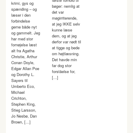
første forhold til
krimi, gys og
bøger: nemlig at
spænding – og
det var
læser i den
møgirriterende,
forbindelse
at jeg IKKE selv
gerne både nyt
kunne læse
og gammelt. Jeg
dem, og at jeg
har med stor
derfor var nødt til
fornøjelse læst
at tigge og bede
alt fra Agatha
om højtlæsning.
Christie, Arthur
Det havde min
Conan Doyle,
far dog stor
Edgar Allan Poe
forståelse for,
og Dorothy L.
[…]
Sayers til
Umberto Eco,
Michael
Crichton,
Stephen King,
Stieg Larsson,
Jo Nesbø, Dan
Brown, […]