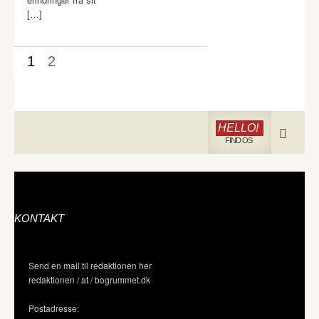
[…]
1
2
HELLO!
FIND OS
KONTAKT
Send en mail til redaktionen her
redaktionen / at / bogrummet.dk
Postadresse: