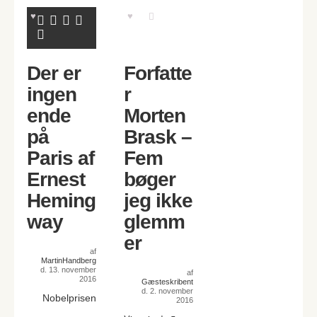
Der er
Forfatte
ingen
r
ende
Morten
på
Brask –
Paris af
Fem
Ernest
bøger
Heming
jeg ikke
way
glemm
er
af
MartinHandberg
d. 13. november
af
2016
Gæsteskribent
d. 2. november
Nobelprisen
2016