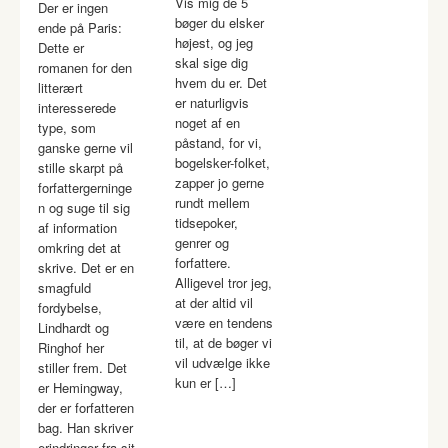
Vis mig de 5
Der er ingen
bøger du elsker
ende på Paris:
højest, og jeg
Dette er
skal sige dig
romanen for den
hvem du er. Det
litterært
er naturligvis
interesserede
noget af en
type, som
påstand, for vi,
ganske gerne vil
bogelsker-folket,
stille skarpt på
zapper jo gerne
forfattergerninge
rundt mellem
n og suge til sig
tidsepoker,
af information
genrer og
omkring det at
forfattere.
skrive. Det er en
Alligevel tror jeg,
smagfuld
at der altid vil
fordybelse,
være en tendens
Lindhardt og
til, at de bøger vi
Ringhof her
vil udvælge ikke
stiller frem. Det
kun er […]
er Hemingway,
der er forfatteren
bag. Han skriver
erindringer fra sit