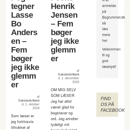
tegner
Henrik
anmelde
på
Lasse
Jensen
Bogrummet.dk
Bo
– Fem
så
læs
Anders
bøger
mere
en –
jeg ikke
her
Fem
glemm
Velkommen
til og
bøger
er
god
jeg ikke
læselyst!
af
glemm
Gæsteskribent
d. 1. december
er
2016
OM MIG SELV
SOM LÆSER
af
FIND
Jeg har altid
Gæsteskribent
OS PÅ
d. 1. oktober
været glad for
2018
FACEBOOK
bogstaver og
Som læser er
ord. Jeg erindrer
jeg fortrinsvis
tydeligt mit
tiltrukket af