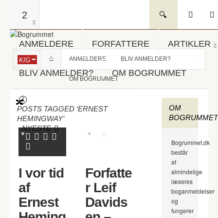
2
ANMELDERE
FORFATTERE
ARTIKLER
ANMELDERE
BLIV ANMELDER?
KIG
BLIV ANMELDER?
OM BOGRUMMET
OM BOGRUMMET
OM
POSTS TAGGED ‘ERNEST
BOGRUMMET
HEMINGWAY’
-
NYESTE
Bogrummet.dk
består
af
I vor tid
Forfatte
almindelige
læseres
af
r Leif
boganmeldelser
Ernest
Davids
og
fungerer
Heming
en –