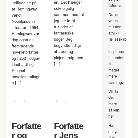
én. Det hænger
indflydelse på,
listerne.
selvfølgelig
at Hemingway
sammen med, at
Det er
vandt
jeg har læst
vores
Nobelprisen i
tusinder af
mission
litteratur i 1954.
fantastiske
at vi - i
Hemingway var
bøger. Jeg
fællesskab
dog også en
begyndte tidligt
-
fremragende
at læse og
inspirerer
novelleforfatter
pløjede mig med
hinanden
og i 2021 udgav
[…]
til
Lindhardt og
meget
Ringhof
mere
novellesamlinge
læsning.
n […]
Vil du
vide
mere
så klik
her
Forfatte
Forfatte
Har
du lyst
r og
r Jens
til at