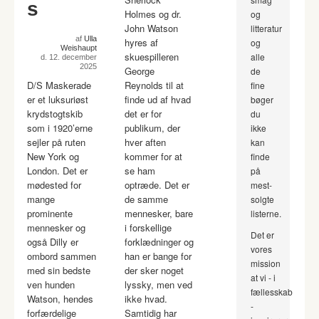
s
Holmes og dr.
og
John Watson
litteratur
af
Ulla
hyres af
og
Weishaupt
skuespilleren
alle
d. 12. december
2025
George
de
D/S Maskerade
Reynolds til at
fine
er et luksuriøst
finde ud af hvad
bøger
krydstogtskib
det er for
du
som i 1920’erne
publikum, der
ikke
sejler på ruten
hver aften
kan
New York og
kommer for at
finde
London. Det er
se ham
på
mødested for
optræde. Det er
mest-
mange
de samme
solgte
prominente
mennesker, bare
listerne.
mennesker og
i forskellige
Det er
også Dilly er
forklædninger og
vores
ombord sammen
han er bange for
mission
med sin bedste
der sker noget
at vi - i
ven hunden
lyssky, men ved
fællesskab
Watson, hendes
ikke hvad.
-
forfærdelige
Samtidig har