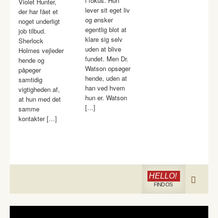
i fokus. Hun
Violet Hunter,
lever sit eget liv
der har fået et
og ønsker
noget underligt
egentlig blot at
job tilbud.
klare sig selv
Sherlock
uden at blive
Holmes vejleder
fundet. Men Dr.
hende og
Watson opsøger
påpeger
hende, uden at
samtidig
han ved hvem
vigtigheden af,
hun er. Watson
at hun med det
[…]
samme
kontakter […]
HELLO!
FIND OS