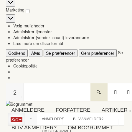
Statistikker
Marketing
Marketing
Vælg muligheder
Administrer tjenester
Administrer {vendor_count} leverandører
Læs mere om disse formål
Se
Godkend
Afvis
Se præferencer
Gem præferencer
præferencer
Cookiepolitik
2
ANMELDERE
FORFATTERE
ARTIKLER
ANMELDERE
BLIV ANMELDER?
KIG
BLIV ANMELDER?
OM BOGRUMMET
OM BOGRUMMET