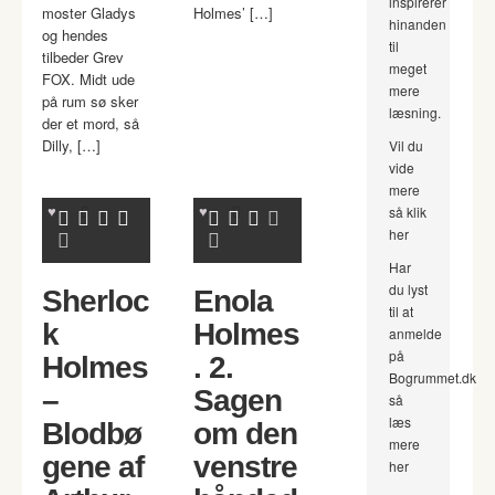
inspirerer
moster Gladys
Holmes’ […]
hinanden
og hendes
til
tilbeder Grev
meget
FOX. Midt ude
mere
på rum sø sker
læsning.
der et mord, så
Dilly, […]
Vil du
vide
mere
så klik
her
Har
du lyst
Sherloc
Enola
til at
k
Holmes
anmelde
på
Holmes
. 2.
Bogrummet.dk
–
Sagen
så
læs
Blodbø
om den
mere
gene af
venstre
her