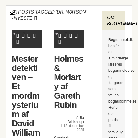
POSTS TAGGED ‘DR. WATSON’
OM
-
NYESTE
BOGRUMMET
Bogrummet.dk
består
af
Mester
Holmes
almindelige
læseres
detekti
&
boganmeldelser
ven –
Moriart
og
fungerer
Et
y af
som
mordm
Gareth
fælles
boghukommelse.
ysteriu
Rubin
Her er
m af
der
af
Ulla
plads
David
Weishaupt
til
d. 12. december
William
2025
forskellig
Sherlock
smag