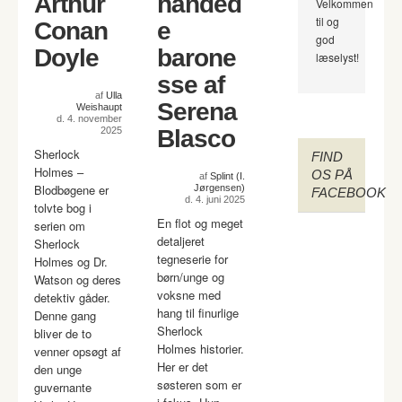
Arthur
hånded
Velkommen
til og
Conan
e
god
Doyle
barone
læselyst!
sse af
af
Ulla
Serena
Weishaupt
d. 4. november
2025
Blasco
Sherlock
FIND
Holmes –
OS PÅ
af
Splint (I.
Blodbøgene er
Jørgensen)
FACEBOOK
d. 4. juni 2025
tolvte bog i
En flot og meget
serien om
detaljeret
Sherlock
tegneserie for
Holmes og Dr.
børn/unge og
Watson og deres
voksne med
detektiv gåder.
hang til finurlige
Denne gang
Sherlock
bliver de to
Holmes historier.
venner opsøgt af
Her er det
den unge
søsteren som er
guvernante